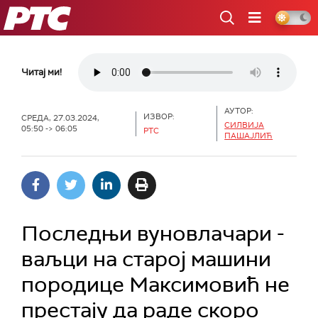
РТС
Читај ми!
АУТОР:
ИЗВОР:
СРЕДА, 27.03.2024,
СИЛВИЈА
05:50 -> 06:05
РТС
ПАШАЈЛИЋ
Последњи вуновлачари -
ваљци на старој машини
породице Максимовић не
престају да раде скоро