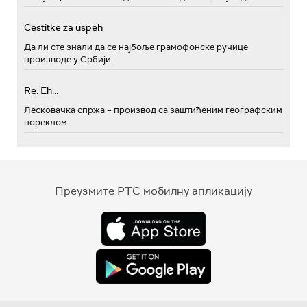
Cestitke za uspeh
Да ли сте знали да се најбоље грамофонске ручице
производе у Србији
Re: Eh...
Лесковачка спржа – производ са заштићеним географским
пореклом
Преузмите РТС мобилну апликацију