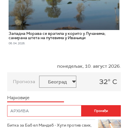
Западна Морава се вратила у корито у Лучанима;
санирана штета на путевима у Ивањици
06. 04. 2026.
понедељак, 10. август 2026.
32° C
Прогноза
Најновије
Битка за Баб ел Мандеб - Хути против свих,