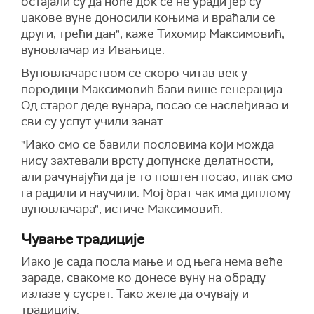
остајали су да ноће док се не уради јер су
џакове вуне доносили коњима и враћали се
други, трећи дан", каже Тихомир Максимовић,
вуновлачар из Ивањице.
Вуновлачарством се скоро читав век у
породици Максимовић бави више генерација.
Од старог деде вунара, посао се наслеђивао и
сви су успут учили занат.
"Иако смо се бавили пословима који можда
нису захтевали врсту допунске делатности,
али рачунајући да је то поштен посао, ипак смо
га радили и научили. Мој брат чак има диплому
вуновлачара", истиче Максимовић.
Чување традиције
Иако је сада посла мање и од њега нема веће
зараде, свакоме ко донесе вуну на обраду
излазе у сусрет. Тако желе да очувају и
традицију.