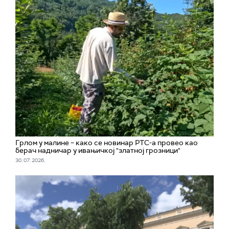
Грлом у малине – како се новинар РТС-а провео као
берач надничар у ивањичкој "златној грозници"
30. 07. 2026.