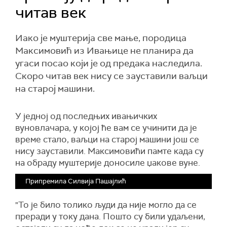
читав век
Иако је муштерија све мање, породица
Максимовић из Ивањице не планира да
угаси посао који је од предака наследила.
Скоро читав век нису се зауставили ваљци
на старој машини.
У једној од последњих ивањичких
вуновлачара, у којој ће вам се учинити да је
време стало, ваљци на старој машини још се
нису зауставили. Максимовићи памте када су
на обраду муштерије доносиле џакове вуне.
Припремила Силвија Пашајлић
"То је било толико људи да није могло да се
преради у току дана. Пошто су били удаљени,