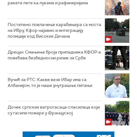
ракете лете ка лукама и рафинеријама
Постепено повлачење карабињера са моста
на Ибру, Кфор најавио и интеграцију
полиције код Високих Дечана
Дрецун: Смањење броја припадника КФОР-а
повећава безбедносни ризик за Србе
Вучић за РТС: Какве везе Ибар има са
Албанијом, то је наше унутрашње питање
Дочек српских ватрогасаца-спасилаца који
су гасили пожаре у Француској