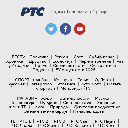
Радио Телевизија Србије
|
|
|
|
ВЕСТИ
Политика
Регион
Свет
Србија данас
|
|
|
|
Хроника
Друштво
Економија
Мерила времена
Рат
|
|
|
|
у Украјини
Време
Сервисне вести
Сматрачница
|
Подкаст
ЕУ могућности 2026
|
|
|
|
СПОРТ
Фудбал
Кошарка
Тенис
Одбојка
|
|
|
|
Рукомет
Ватерполо
Атлетика
Ауто-мото
Остали
|
спортови
Меморијал РТС
|
|
|
МАГАЗИН
Живот
Занимљивости
Музика
|
|
|
|
Технологијa
Путујемо
Свет познатих
Здравље
|
|
|
|
Филм и ТВ
Наука
Природа
Дигитални предузетник
|
За мале велике хероје
Наизглед здрав
|
|
|
|
|
ТВ
РТС 1
РТС 2
РТС 3
РТС Свет
РТС Наука
|
|
|
|
РТС Драма
РТС Живот
РТС Класика
РТС Коло