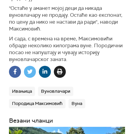
"Остаће у аманет мојој деци да никада
вуновлачару не продају. Остаће као експонат,
по цену да нико не настави да ради", наводи
Максимовић.
И сада, с времена на време, Максимовићи
обраде неколико килограма вуне. Породични
посао не напуштају и чувају историју
вуновлачарског заната.
Ивањица
Вуновлачари
Породица Максимовић
Вуна
Везани чланци