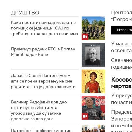
ДРУШТВО
Централ
"Погром 
Како постати припадник елитне
полицијске јединице - СAJ по
Извешта
трећи пут отвара врата цивилима
У манаст
Преминуо радник РТС-а Богдан
освешта
Мркобрада - Боле.
Свечано
годишњи
Данас је Свети Пантелејмон –
Косовс
шта се према веровању не сме
мартов
радити, а шта је добро започети
У присус
почаст н
Велимир Радојевић крв дао
стоти пут, из Института
Председ
упозоравају да су залихе
Запорож
довољне за два дана
и помоћ
Патријарх Порфирије угостио