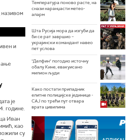
Температура поново расте, на
снази наранџасти метео-
д називом
аларм
Шта Русија мора да изгуби да
би се рат завршио –
украјински командант навео
ривен и
пет услова
"Делфин" погодио источну
вање
обалу Кине, евакуисано
милион људи
у
Како постати припадник
елитне полицијске јединице -
ата је
СAJ по трећи пут отвара
врата цивилима
4. године.
ца Иван
имић, као
ложили су