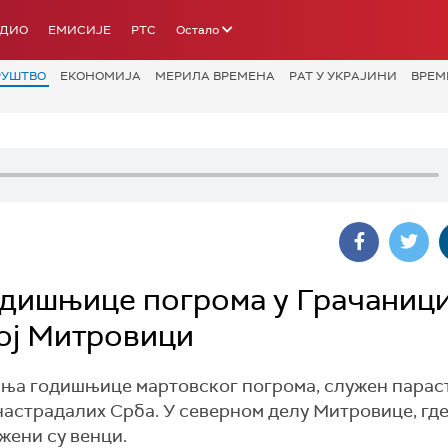
АДИО
ЕМИСИЈЕ
РТС
Остало
РУШТВО
ЕКОНОМИЈА
МЕРИЛА ВРЕМЕНА
РАТ У УКРАЈИНИ
ВРЕМ
дишњице погрома у Грачаници
кој Митровици
ања годишњице мартовског погрома, служен парас
настрадалих Срба. У северном делу Митровице, где
жени су венци.