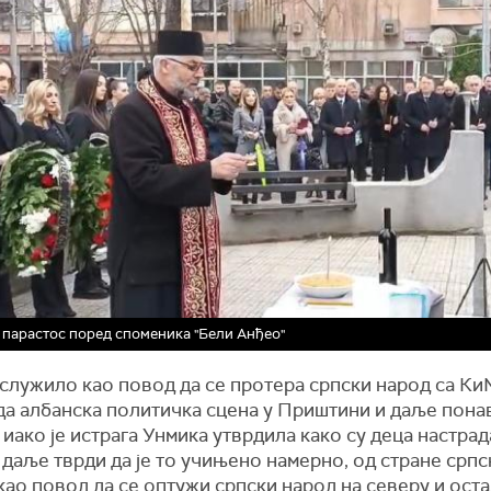
парастос поред споменика "Бели Анђео"
ослужило као повод да се протера српски народ са Ки
да албанска политичка сцена у Приштини и даље понав
 иако је истрага Унмика утврдила како су деца настрад
даље тврди да је то учињено намерно, од стране српс
као повод да се оптужи српски народ на северу и ост