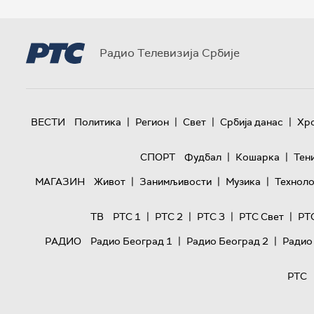
Радио Телевизија Србије
|
|
|
|
ВЕСТИ
Политика
Регион
Свет
Србија данас
Хр
|
|
СПОРТ
Фудбал
Кошарка
Тен
|
|
|
МАГАЗИН
Живот
Занимљивости
Музика
Техноло
|
|
|
|
ТВ
РТС 1
РТС 2
РТС 3
РТС Свет
РТ
|
|
РАДИО
Радио Београд 1
Радио Београд 2
Радио
РТС