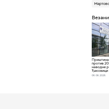
Мартовс
Везани
Приштина,
против 20
наводне р
Ђаковици
06. 08. 2026.