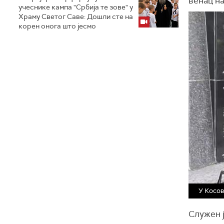
венац на
учеснике кампа "Србија те зове" у
Храму Светог Саве: Дошли сте на
корен онога што јесмо
У Косов
Служен ј