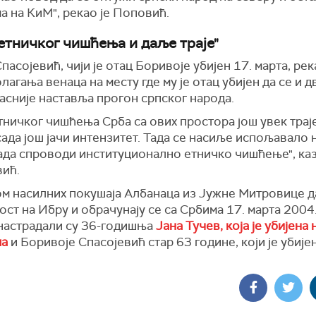
а на КиМ", рекао је Поповић.
 етничког чишћења и даље траје"
пасојевић, чији је отац Боривоје убијен 17. марта, рек
лагања венаца на месту где му је отац убијен да се и 
асније наставља прогон српског народа.
тничког чишћења Срба са ових простора још увек трај
 сада још јачи интензитет. Тада се насиље испољавало 
ада спроводи институционално етничко чишћење", каз
вић.
м насилних покушаја Албанаца из Јужне Митровице д
ост на Ибру и обрачунају се са Србима 17. марта 2004
 настрадали су 36-годишња
Јана Тучев, која је убијена 
ма
и Боривоје Спасојевић стар 63 године, који је убије