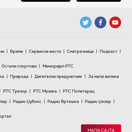
|
|
|
|
|
ни
Време
Сервисне вести
Сматрачница
Подкаст
|
Остали спортови
Меморијал РТС
|
|
|
ка
Природа
Дигитални предузетник
За мале велике
|
|
|
РТС Трезор
РТС Музика
РТС Полетарац
|
|
|
|
лер
Радио Џубокс
Радио Вртешка
Радио Џезер
ортал
МАПА САЈТА