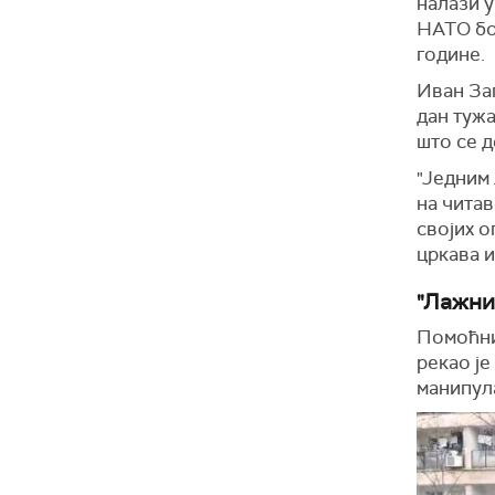
налази у
НАТО бо
године.
Иван Зап
дан тужа
што се 
"Једним 
на читав
својих о
цркава и
"Лажни
Помоћни
рекао је
манипула