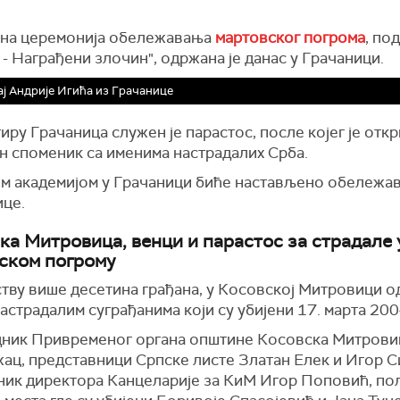
на церемонија обележавања
мартовског погрома
, по
- Награђени злочин", одржана је данас у Грачаници.
ј Андрије Игића из Грачанице
иру Грачаница служен је парастос, после којег је отк
н споменик са именима настрадалих Срба.
м академијом у Грачаници биће настављено обележа
це.
ка Митровица, венци и парастос за страдале 
ском погрому
тву више десетина грађана, у Косовској Митровици од
астрадалим суграђанима који су убијени 17. марта 200
ник Привременог органа општине Косовска Митрови
ац, представници Српске листе Златан Елек и Игор С
ник директора Канцеларије за КиМ Игор Поповић, по