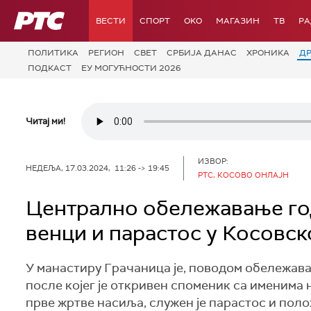
РТС
ВЕСТИ
СПОРТ
OKO
МАГАЗИН
ТВ
Р
ПОЛИТИКА
РЕГИОН
СВЕТ
СРБИЈА ДАНАС
ХРОНИКА
Д
ПОДКАСТ
ЕУ МОГУЋНОСТИ 2026
Читај ми!
ИЗВОР:
НЕДЕЉА, 17.03.2024, 11:26 -> 19:45
РТС, КОСОВО ОНЛАЈН
Централно обележавање го
венци и парастос у Косовс
У манастиру Грачаница је, поводом обележав
после којег је откривен споменик са именима 
прве жртве насиља, служен је парастос и поло