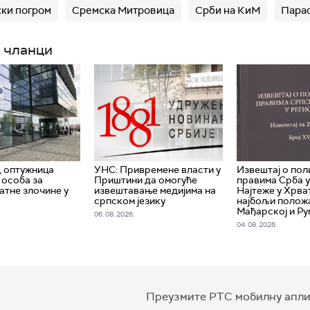
ки погром
Сремска Митровица
Срби на КиМ
Пара
 чланци
 оптужница
УНС: Привремене власти у
Извештај о по
 особа за
Приштини да омогуће
правима Срба у
атне злочине у
извештавање медијима на
Најтеже у Хрва
српском језику
најбољи положа
Мађарској и Ру
06. 08. 2026.
04. 08. 2026.
Преузмите РТС мобилну апли