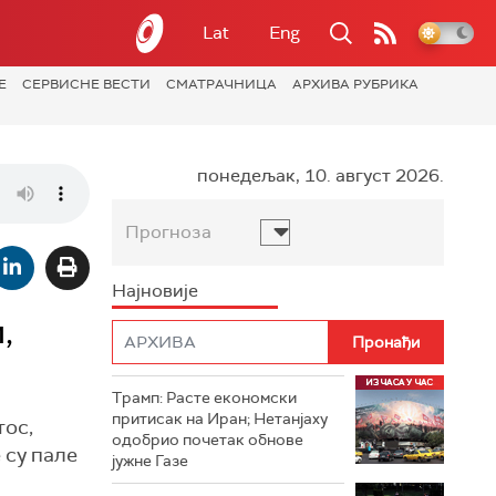
Lat
Eng
Е
СЕРВИСНЕ ВЕСТИ
СМАТРАЧНИЦА
АРХИВА РУБРИКА
понедељак, 10. август 2026.
Прогноза
Најновије
,
Трамп: Расте економски
притисак на Иран; Нетанјаху
тос,
одобрио почетак обнове
 су пале
јужне Газе