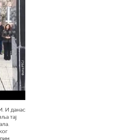
М. И данас
ља тај
ала.
ког
алим