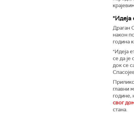
крајевим
"Идеја
Драган С
након по
година к
"Идеја е
се да је
док се с
Спасоје
Прилико
главни м
године,
свог до
стана.