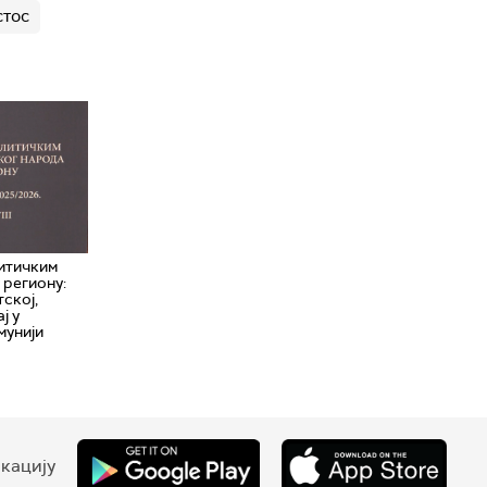
стос
литичким
 региону:
тској,
ј у
мунији
кацију