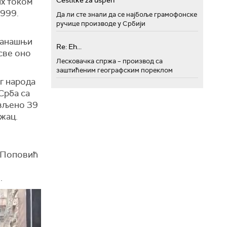
Cestitke za uspeh
их током
999.
Да ли сте знали да се најбоље грамофонске
ручице производе у Србији
 данашњи
Re: Eh...
 све оно
Лесковачка спржа – производ са
заштићеним географским пореклом
г народа
Срба са
ављено 39
ожац.
р Поповић
.