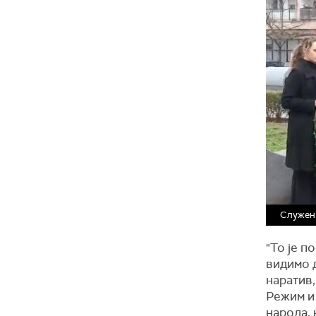
Служен 
"То је п
видимо 
наратив,
Режим и 
народа, 