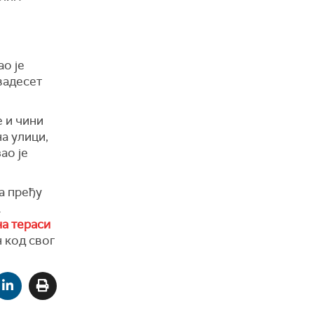
ао је
двадесет
е и чини
на улици,
ао је
а пређу
.
на тераси
н код свог