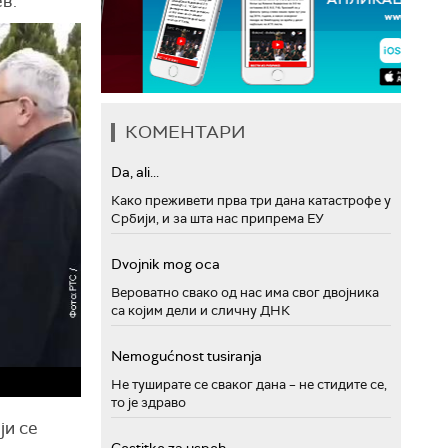
в.
КОМЕНТАРИ
Da, ali...
Како преживети прва три дана катастрофе у
Србији, и за шта нас припрема ЕУ
Dvojnik mog oca
Вероватно свако од нас има свог двојника
са којим дели и сличну ДНК
Nemogućnost tusiranja
Не туширате се сваког дана – не стидите се,
то је здраво
ји се