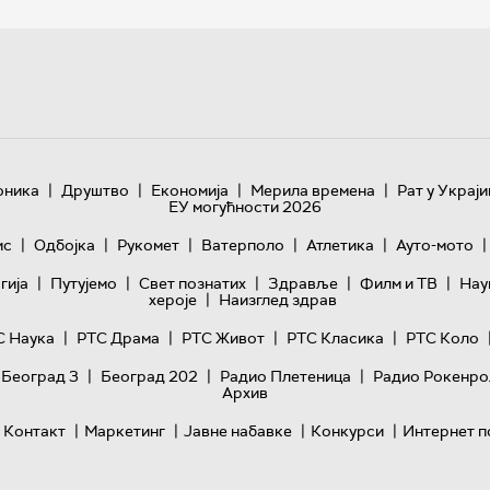
|
|
|
|
оника
Друштво
Економија
Мерила времена
Рат у Украји
ЕУ могућности 2026
|
|
|
|
|
|
ис
Одбојка
Рукомет
Ватерполо
Атлетика
Ауто-мото
|
|
|
|
|
гијa
Путујемо
Свет познатих
Здравље
Филм и ТВ
Нау
|
хероје
Наизглед здрав
|
|
|
|
С Наука
РТС Драма
РТС Живот
РТС Класика
РТС Коло
|
|
|
 Београд 3
Београд 202
Радио Плетеница
Радио Рокенро
Архив
|
|
|
|
Контакт
Маркетинг
Јавне набавке
Конкурси
Интернет п