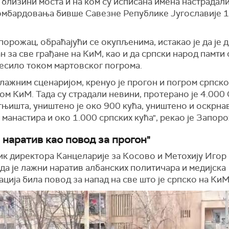
 близини моста и на ком су исписана имена настрадал
мбардовања бивше Савезне Републике Југославије 1
орожац, обраћајући се окупљенима, истакао је да је
н за све грађане на КиМ, као и да српски народ памти
десило током мартовског погрома.
лажним сценаријом, кренуо је прогон и погром српско
ом КиМ. Тада су страдали невини, протерано је 4.000 
гњишта, уништено је око 900 кућа, уништено и оскрн
 манастира и око 1.000 српских кућа", рекао је Запор
 наратив као повод за прогон"
к директора Канцеларије за Косово и Метохију Иго
 да је лажни наратив албанских политичара и медијска
ција била повод за напад на све што је српско на КиМ