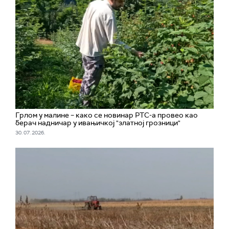
Грлом у малине – како се новинар РТС-а провео као
берач надничар у ивањичкој "златној грозници"
30. 07. 2026.