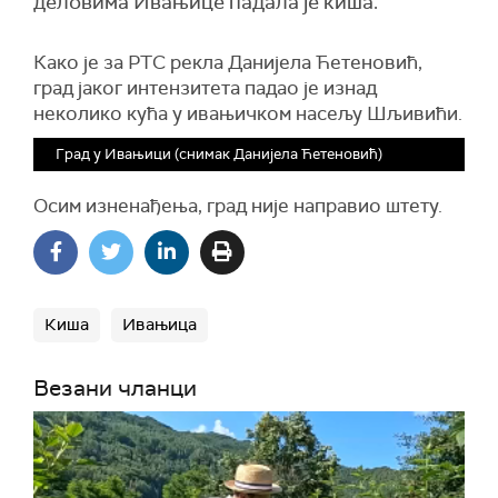
деловима Ивањице падала је киша.
Како је за РТС рекла Данијела Ћетеновић,
град јаког интензитета падао је изнад
неколико кућа у ивањичком насељу Шљивићи.
Град у Ивањици (снимак Данијела Ћетеновић)
Осим изненађења, град није направио штету.
Киша
Ивањица
Везани чланци