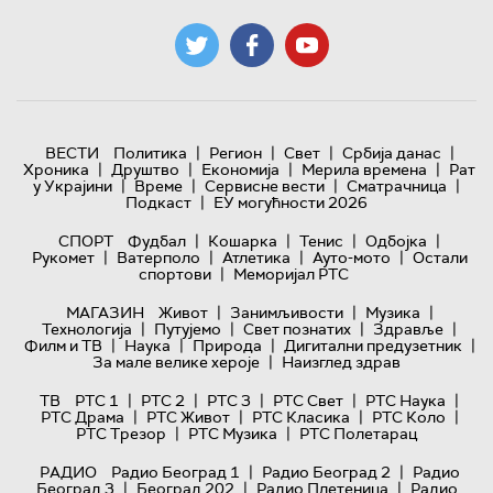
|
|
|
|
ВЕСТИ
Политика
Регион
Свет
Србија данас
|
|
|
|
Хроника
Друштво
Економија
Мерила времена
Рат
|
|
|
|
у Украјини
Време
Сервисне вести
Сматрачница
|
Подкаст
ЕУ могућности 2026
|
|
|
|
СПОРТ
Фудбал
Кошарка
Тенис
Одбојка
|
|
|
|
Рукомет
Ватерполо
Атлетика
Ауто-мото
Остали
|
спортови
Меморијал РТС
|
|
|
МАГАЗИН
Живот
Занимљивости
Музика
|
|
|
|
Технологијa
Путујемо
Свет познатих
Здравље
|
|
|
|
Филм и ТВ
Наука
Природа
Дигитални предузетник
|
За мале велике хероје
Наизглед здрав
|
|
|
|
|
ТВ
РТС 1
РТС 2
РТС 3
РТС Свет
РТС Наука
|
|
|
|
РТС Драма
РТС Живот
РТС Класика
РТС Коло
|
|
РТС Трезор
РТС Музика
РТС Полетарац
|
|
РАДИО
Радио Београд 1
Радио Београд 2
Радио
|
|
|
Београд 3
Београд 202
Радио Плетеница
Радио