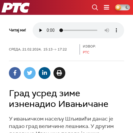
РТС
Читај ми!
ИЗВОР:
СРЕДА, 21.02.2024, 15:13 -> 17:22
РТС
Град усред зиме
изненадио Ивањичане
У ивањичком насељу Шљивићи данас је
падао град величине лешника. У другим