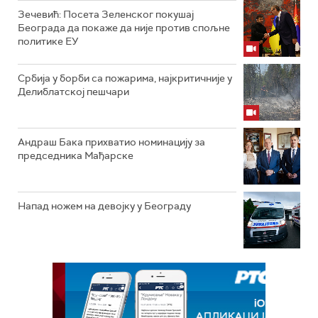
Зечевић: Посета Зеленског покушај
Београда да покаже да није против спољне
политике ЕУ
Србија у борби са пожарима, најкритичније у
Делиблатској пешчари
Андраш Бака прихватио номинацију за
председника Мађарске
Напад ножем на девојку у Београду