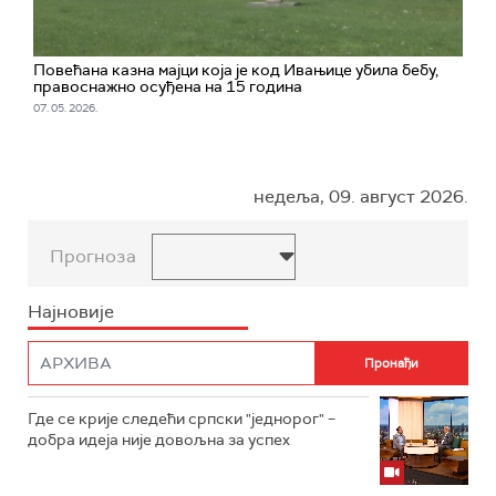
Повећана казна мајци која је код Ивањице убила бебу,
правоснажно осуђена на 15 година
07. 05. 2026.
недеља, 09. август 2026.
Прогноза
Најновије
Где се крије следећи српски "једнорог" –
добра идеја није довољна за успех