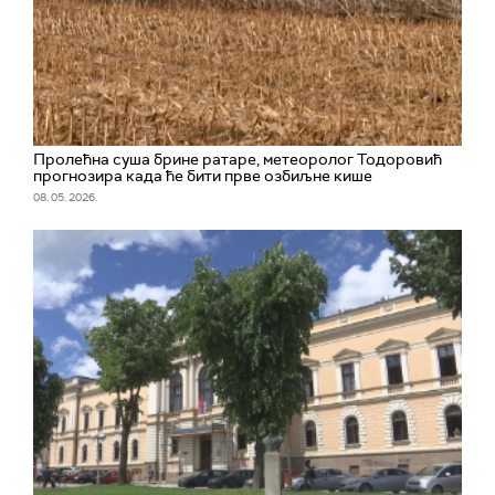
Пролећна суша брине ратаре, метеоролог Тодоровић
прогнозира када ће бити прве озбиљне кише
08. 05. 2026.