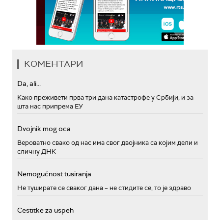
КОМЕНТАРИ
Da, ali...
Како преживети прва три дана катастрофе у Србији, и за
шта нас припрема ЕУ
Dvojnik mog oca
Вероватно свако од нас има свог двојника са којим дели и
сличну ДНК
Nemogućnost tusiranja
Не туширате се сваког дана – не стидите се, то је здраво
Cestitke za uspeh