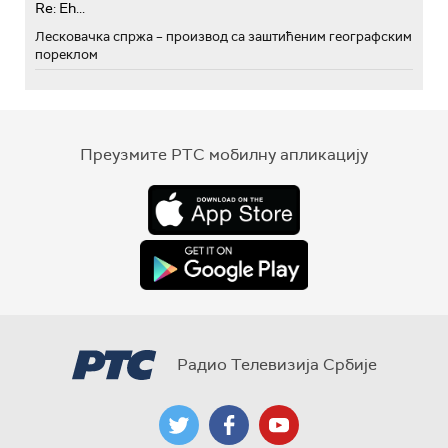
Re: Eh...
Лесковачка спржа – производ са заштићеним географским
пореклом
Преузмите РТС мобилну апликацију
Радио Телевизија Србије