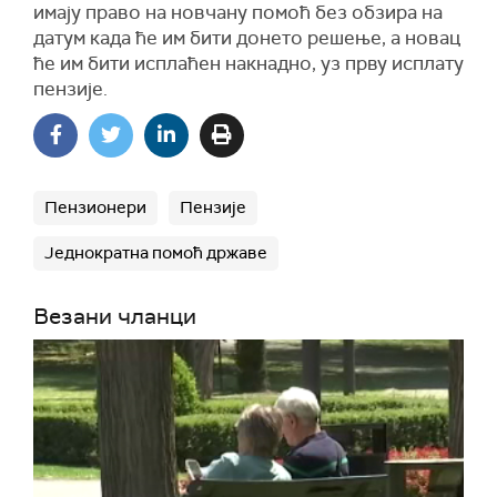
имају право на новчану помоћ без обзира на
датум када ће им бити донето решење, а новац
ће им бити исплаћен накнадно, уз прву исплату
пензије.
Пензионери
Пензије
Једнократна помоћ државе
Везани чланци