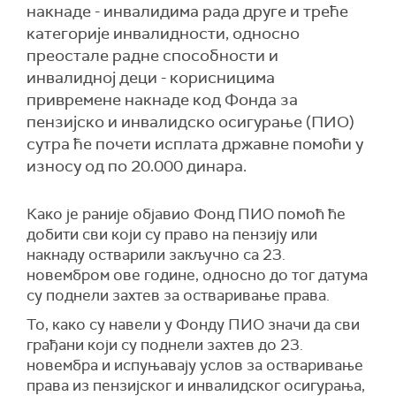
накнаде - инвалидима рада друге и треће
категорије инвалидности, односно
преостале радне способности и
инвалидној деци - корисницима
привремене накнаде код Фонда за
пензијско и инвалидско осигурање (ПИО)
сутра ће почети исплата државне помоћи у
износу од по 20.000 динара.
Како је раније објавио Фонд ПИО помоћ ће
добити сви који су право на пензију или
накнаду остварили закључно са 23.
новембром ове године, односно до тог датума
су поднели захтев за остваривање права.
То, како су навели у Фонду ПИО значи да сви
грађани који су поднели захтев до 23.
новембра и испуњавају услов за остваривање
права из пензијског и инвалидског осигурања,