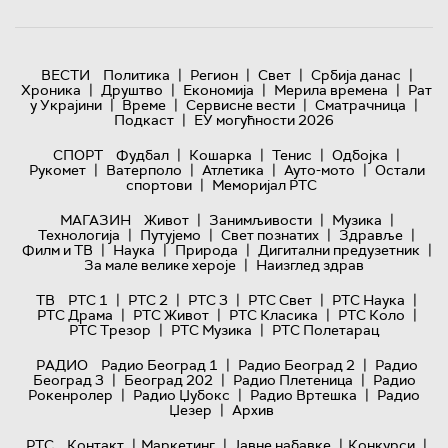
|
|
|
|
ВЕСТИ
Политика
Регион
Свет
Србија данас
|
|
|
|
Хроника
Друштво
Економија
Мерила времена
Рат
|
|
|
|
у Украјини
Време
Сервисне вести
Сматрачница
|
Подкаст
ЕУ могућности 2026
|
|
|
|
СПОРТ
Фудбал
Кошарка
Тенис
Одбојка
|
|
|
|
Рукомет
Ватерполо
Атлетика
Ауто-мото
Остали
|
спортови
Меморијал РТС
|
|
|
МАГАЗИН
Живот
Занимљивости
Музика
|
|
|
|
Технологијa
Путујемо
Свет познатих
Здравље
|
|
|
|
Филм и ТВ
Наука
Природа
Дигитални предузетник
|
За мале велике хероје
Наизглед здрав
|
|
|
|
|
ТВ
РТС 1
РТС 2
РТС 3
РТС Свет
РТС Наука
|
|
|
|
РТС Драма
РТС Живот
РТС Класика
РТС Коло
|
|
РТС Трезор
РТС Музика
РТС Полетарац
|
|
РАДИО
Радио Београд 1
Радио Београд 2
Радио
|
|
|
Београд 3
Београд 202
Радио Плетеница
Радио
|
|
|
Рокенролер
Радио Џубокс
Радио Вртешка
Радио
|
Џезер
Архив
|
|
|
|
РТС
Контакт
Маркетинг
Јавне набавке
Конкурси