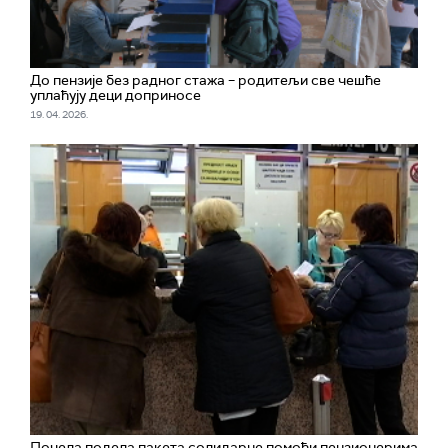
До пензије без радног стажа – родитељи све чешће
уплаћују деци доприносе
19. 04. 2026.
Почела подела пакета солидарне помоћи пензионерима