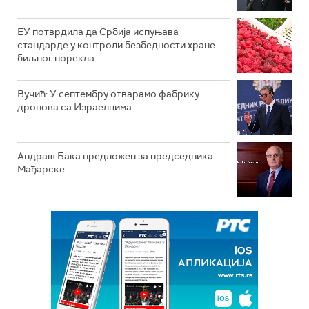
ЕУ потврдила да Србија испуњава
стандарде у контроли безбедности хране
биљног порекла
Вучић: У септембру отварамо фабрику
дронова са Израелцима
Андраш Бакa предложен за председника
Мађарске