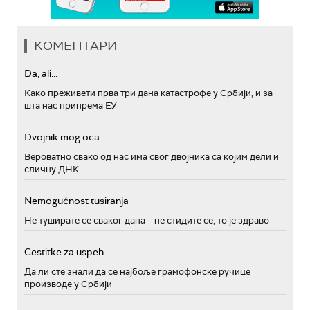
КОМЕНТАРИ
Da, ali...
Како преживети прва три дана катастрофе у Србији, и за
шта нас припрема ЕУ
Dvojnik mog oca
Вероватно свако од нас има свог двојника са којим дели и
сличну ДНК
Nemogućnost tusiranja
Не туширате се сваког дана – не стидите се, то је здраво
Cestitke za uspeh
Да ли сте знали да се најбоље грамофонске ручице
производе у Србији