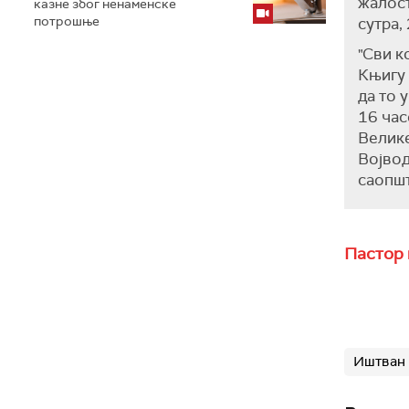
жалост
казне због ненаменске
потрошње
сутра,
"Сви к
Књигу 
да то 
16 час
Велик
Војвод
саопш
Пастор 
Иштван 