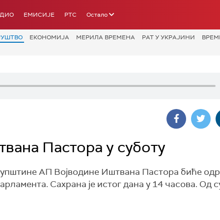
АДИО
ЕМИСИЈЕ
РТС
Остало
РУШТВО
ЕКОНОМИЈА
МЕРИЛА ВРЕМЕНА
РАТ У УКРАЈИНИ
ВРЕМ
твана Пастора у суботу
упштине АП Војводине Иштвана Пастора биће одр
парламента. Сахрана је истог дана у 14 часова. Од 