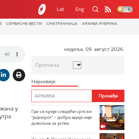
Lat
Eng
Е
СЕРВИСНЕ ВЕСТИ
СМАТРАЧНИЦА
АРХИВА РУБРИКА
недеља, 09. август 2026.
Прогноза
Најновије
жана у
Где се крије следећи српски
сутра
"једнорог" – добра идеја није
довољна за успех