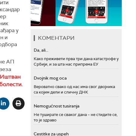
тити
ксандар
јер
ник
ађара у
н и
КОМЕНТАРИ
одбора
Da, ali...
Како преживети прва три дана катастрофе у
не АП
Србији, и за шта нас припрема ЕУ
веза
Иштван
Dvojnik mog oca
 болести
.
Вероватно свако од нас има свог двојника
са којим дели и сличну ДНК
Nemogućnost tusiranja
Не туширате се сваког дана – не стидите се,
то је здраво
Cestitke za uspeh