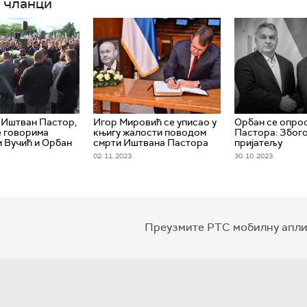
 чланци
 Иштван Пастор,
Игор Мировић се уписао у
Орбан се опро
е говорима
књигу жалости поводом
Пастора: Збого
 Вучић и Орбан
смрти Иштвана Пастора
пријатељу
02. 11. 2023.
30. 10. 2023.
Преузмите РТС мобилну апли