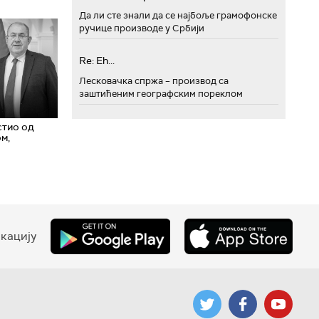
Да ли сте знали да се најбоље грамофонске
ручице производе у Србији
Re: Eh...
Лесковачка спржа – производ са
заштићеним географским пореклом
стио од
м,
кацију