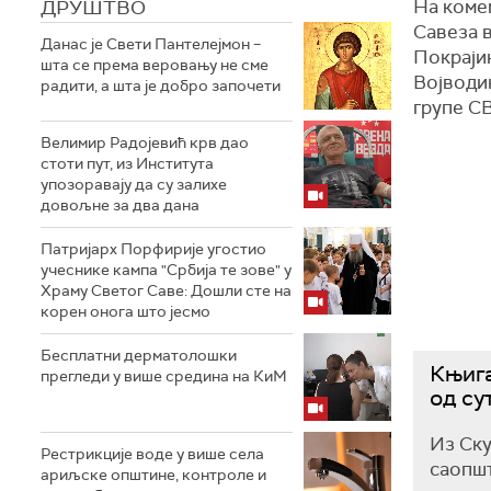
ДРУШТВО
На комем
Савеза 
Данас је Свети Пантелејмон –
Покраји
шта се према веровању не сме
Војводи
радити, а шта је добро започети
групе СВ
Велимир Радојевић крв дао
стоти пут, из Института
упозоравају да су залихе
довољне за два дана
Патријарх Порфирије угостио
учеснике кампа "Србија те зове" у
Храму Светог Саве: Дошли сте на
корен онога што јесмо
Бесплатни дерматолошки
Књига
прегледи у више средина на КиМ
од су
Из Ск
Рестрикције воде у више села
саопшт
ариљске општине, контроле и