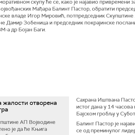
оративном скупу ће се, како је најавио привремени з
војвођанских Мађара Балинт Пастор, обратити предсе
нске владе Игор Мировић, потпредседник Скупштине
не Дамир Зобеница и председник покрајинске послан
М-а др Бојан Баги.
Сахрана Иштвана Пасто
 жалости отворена
истог дана у 14 часова 
тра
Бајском гробљу у Субот
упштине АП Војводине
Балинт Пастор је најав
ено је да ће Књига
се од преминулог лиде