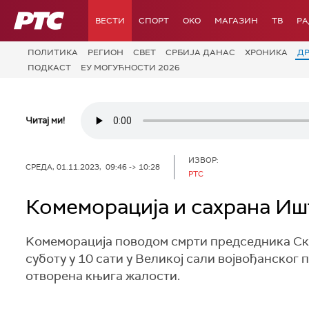
РТС
ВЕСТИ
СПОРТ
OKO
МАГАЗИН
ТВ
Р
ПОЛИТИКА
РЕГИОН
СВЕТ
СРБИЈА ДАНАС
ХРОНИКА
Д
ПОДКАСТ
ЕУ МОГУЋНОСТИ 2026
Читај ми!
ИЗВОР:
СРЕДА, 01.11.2023, 09:46 -> 10:28
РТС
Комеморација и сахрана Иш
Kомеморација поводом смрти председника Ск
суботу у 10 сати у Великој сали војвођанског 
отворена књига жалости.