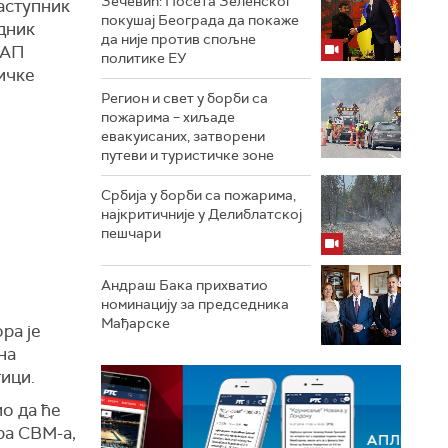
Зечевић: Посета Зеленског
аступник
покушај Београда да покаже
дник
да није против спољне
 АП
политике ЕУ
ичке
Регион и свет у борби са
пожарима – хиљаде
евакуисаних, затворени
путеви и туристичке зоне
Србија у борби са пожарима,
најкритичније у Делиблатској
пешчари
Андраш Бака прихватио
номинацију за председника
Мађарске
ра је
на
ици.
ио да ће
ра СВМ-а,