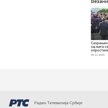
Везани
Сахрањен
од њега с
опростили
04. 11. 2023.
Радио Телевизија Србије