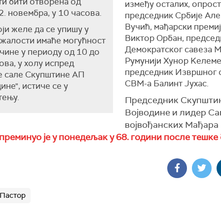
и бити отворена од
између осталих, опрос
 2. новембра, у 10 часова.
председник Србије Але
Вучић, мађарски преми
оји желе да се упишу у
Виктор Орбан, председ
жалости имаће могућност
Демократског савеза М
учине у периоду од 10 до
Румунији Хунор Kелеме
ова, у холу испред
председник Извршног 
е сале Скупштине АП
СВМ-а Балинт Јухас.
ине", истиче се у
тењу.
Председник Скупшти
Војводине и лидер Са
војвођанских Мађара
преминуо је у понедељак у 68. години после тешке
Пастор