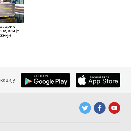
овори у
ни, али је
ажнији
кацију