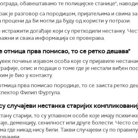
ограда, обавештавамо те полицијске станице", наводи
ак је разговор са породицом, пријатељима и свима за
 процени да би могли да буду од користи у потрази.
 истражити догађаје који су претходили нестанку. Чес
важни и свака информација се проверава.
е отмица прва помисао, то се ретко дешава"
век почиње изјавом особа које су пријавиле нестанак
рафије, опис и подаци о томе где је нестали виђен п
ким је био у контакту.
отмица прва помисао породице, то се заиста ретко де
спектор Филип Фуртула.
су случајеви нестанка старијих компликовани
тану старији, то су углавном особе које имају психичк
је, деменцију, сенилност или друге болести. Често се
ма где никад нису били. Такви случајеви су по правилу
ованији.