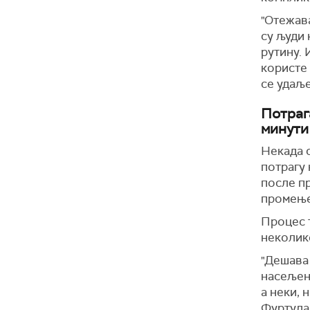
"Отежава
су људи 
рутину. 
користе 
се удаље
Потраг
минути
Некада с
потрагу 
после пр
промење
Процес 
неколик
"Дешава 
насељено
а неки, 
Фуртула