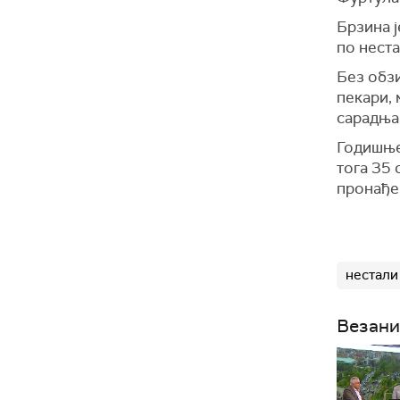
Брзина ј
по неста
Без обзи
пекари, 
сарадња
Годишње 
тога 35 
пронађе
нестали
Везани