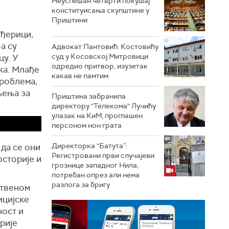
Неуспешан четврти покушај
конституисања скупштине у
Приштини
уђерици,
а су
Адвокат Пантовић: Костовићу
суд у Косовској Митровици
цу. У
одредио притвор, изузетак
ка. Млађе
какав не памтим
проблема,
љења за
Приштина забранила
директору "Телекома" Лучићу
улазак на КиМ, проглашен
персоном нон грата
Директорка "Батута”:
да се они
Регистровани први случајеви
осторије и
грознице западног Нила,
потребан опрез али нема
разлога за бригу
ственом
ицијске
ност и
рије