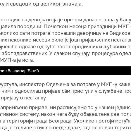
у и сведоци од великог значаја.
огодишња девојка која је пре три дана нестала у Кал
е јавила породици. Почетком месеца припадници МУП-
еколико сати потраге пронашли девојчицу на Видиков
них неколико месеци било је још пријављених нестана
ајчешће одлазе од куће због породичних и љубавних 
е због здравствених. У сваком случају, процедура оде
МУП-а је иста.
мио Владимир Ћатић
уртула, инспектор Одељења за потраге у МУП-у каже 
 чим подносилац пријаве сâм приступи у службене пр
пријаву о нестанку.
запримљене пријаве, ми расписујемо то у нашем једин
тивном систему, након чега буду обавештене све пол
на територији града Београда. Уколико постоји могућ
 да је то лице отишло негде даље, односно ван терито