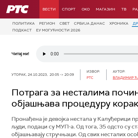
РТС
ВЕСТИ
СПОРТ
OKO
МАГАЗИН
ТВ
Р
ПОЛИТИКА
РЕГИОН
СВЕТ
СРБИЈА ДАНАС
ХРОНИКА
Д
ПОДКАСТ
ЕУ МОГУЋНОСТИ 2026
Читај ми!
ИЗВОР:
АУТОР:
УТОРАК, 24.10.2023, 20:05 -> 20:09
РТС
ВЛАДИМИР Ћ
Потрага за несталима почињ
објашњава процедуру корак
Пронађена је девојка нестала у Калуђерици п
људи, подаци су МУП-а. Од тога, 35 одсто су ст
објашњавају стручњаци. Од свих несталих особ