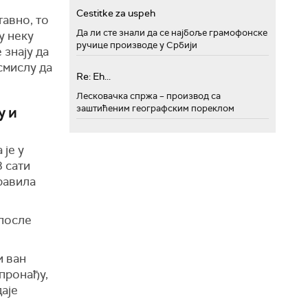
Cestitke za uspeh
тавно, то
Да ли сте знали да се најбоље грамофонске
у неку
ручице производе у Србији
 знају да
смислу да
Re: Eh...
Лесковачка спржа – производ са
заштићеним географским пореклом
у и
 је у
8 сати
правила
 после
и ван
пронађу,
даје