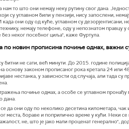
 нам то што они немају неку рутину свог дана. Једнос
који су углавном били у пензији, нису запослени, немај
И када они оду од куће, углавном су дезорјентисани, не
технику, немају телефоне, оду у непознатом правцу у 
 без неког посебног циља", каже Фуртула.
а по новим прописима почиње одмах, важни с
у битни не сати, већ минути. До 2015. године полиција
на основу законом прописаног рока кретала 24 или 4
ијаве нестанка, у зависности од случаја, али тада су 
на.
тражења почиње одмах, а особе се углавном пронађу
о дана.
се да они оду по неколико десетина километара, чак 
г места, бораве и поприлично време у кући. Неки се 
нажалост, не, што је јако мали проценат генерално", до
.