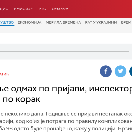
АДИО
ЕМИСИЈЕ
РТС
Остало
РУШТВО
ЕКОНОМИЈА
МЕРИЛА ВРЕМЕНА
РАТ У УКРАЈИНИ
ВРЕМ
АТИЋ
е одмах по пријави, инспекто
 по корак
ре неколико дана. Годишње се пријави нестанак ок
арији, код којих је потрага по правилу компликован
а 98 одсто буде пронађено, кажу у полицији. Брзин