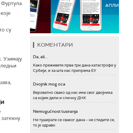
 Фуртула.
 које
то су
КОМЕНТАРИ
Da, ali...
. Узимају
оследњи
Како преживети прва три дана катастрофе у
Србији, и за шта нас припрема ЕУ
шава,
Dvojnik mog oca
Вероватно свако од нас има свог двојника
са којим дели и сличну ДНК
ји
е
Nemogućnost tusiranja
 затекну
Не туширате се сваког дана – не стидите се,
то је здраво