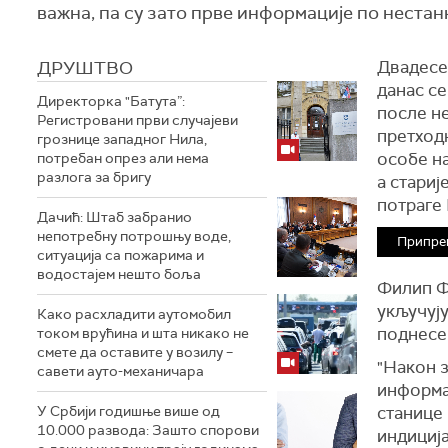
важна, па су зато прве информације по нестанк
ДРУШТВО
Двадесет
данас с
Директорка "Батута”:
после н
Регистровани први случајеви
претход
грознице западног Нила,
особе н
потребан опрез али нема
разлога за бригу
а стариј
потраге 
Дачић: Штаб забранио
непотребну потрошњу воде,
Припре
ситуација са пожарима и
водостајем нешто боља
Филип Ф
укључују
Како расхладити аутомобил
поднесе 
током врућина и шта никако не
смете да оставите у возилу –
"Након 
савети ауто-механичара
информа
У Србији годишње више од
станице 
10.000 развода: Зашто спорови
индиција