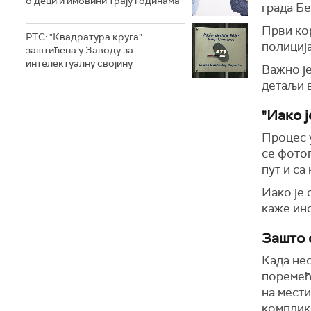
о деци и имовини трају годинама
града Бе
Први кор
РТС: "Квадратура круга"
полиција
заштићена у Заводу за
интелектуалну својину
Важно је
детаљи 
"Иако ј
Процес у
се фотог
пут и са 
Иако је 
каже ин
Зашто 
Када нес
поремећа
на мести
комплик