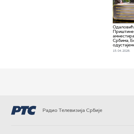
Одаловић:
Приштине 
амнестира
Србима; Б
одустајем
15. 04. 2026.
Радио Телевизија Србије