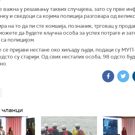
е важна у решавању таквих случајева, зато су прве и
нку и сведоци са којима полиција разговара од велико
ра на то да ли сте комшија, познаник, трговац у прод
можете да будете кључна особа за успех потраге и зат
 са полицијом.
се пријави нестане око хиљаду људи, подаци су МУП-
одсто су старији. Од свих несталих особа, 98 одсто бу
но.
 чланци