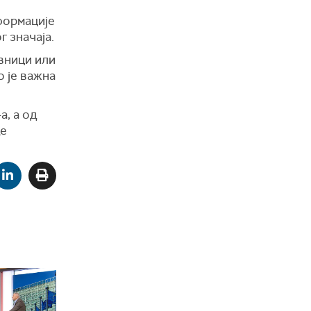
нформације
г значаја.
авници или
о је важна
а, а од
де