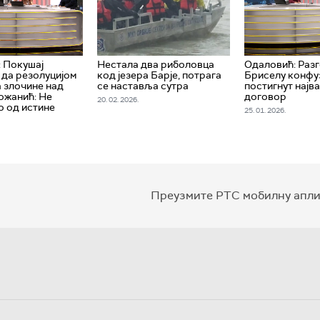
 Покушај
Нестала два риболовца
Одаловић: Разг
да резолуцијом
код језера Барје, потрага
Бриселу конфуз
 злочине над
се наставља сутра
постигнут најв
ожанић: Не
договор
20. 02. 2026.
о од истине
25. 01. 2026.
Преузмите РТС мобилну апли