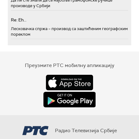
Да ли сте знали да се најбоље грамофонске ручице
производе у Србији
Re: Eh...
Лесковачка спржа – производ са заштићеним географским
пореклом
Преузмите РТС мобилну апликацију
Радио Телевизија Србије