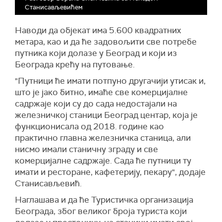
Станисављевићем
Наводи да објекат има 5.600 квадратних
метара, као и да ће задовољити све потребе
путника који долазе у Београд и који из
Београда крећу на путовање.
"Путници ће имати потпуно другачији утисак и,
што је јако битно, имаће све комерцијалне
садржаје који су до сада недостајали на
железничкој станици Београд центар, која је
функционисала од 2018. године као
практично главна железничка станица, али
нисмо имали станичну зграду и све
комерцијалне садржаје. Сада ће путници ту
имати и ресторане, кафетерију, пекару", додаје
Станисављевић.
Наглашава и да ће Туристичка организација
Београда, због великог броја туриста који