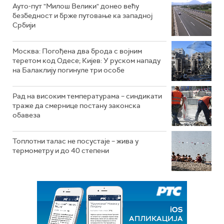
Ауто-пут "Милош Велики" донео већу
безбедност и брже путовање ка западној
Србији
Москва: Погођена два брода с војним
теретом код Одесе; Кијев: У руском нападу
на Балаклију погинуле три особе
Рад на високим температурама – синдикати
траже да смернице постану законска
обавеза
Топлотни талас не посустаје – жива у
термометру и до 40 степени