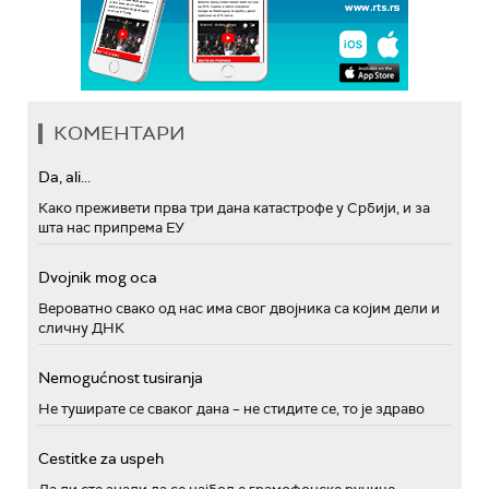
КОМЕНТАРИ
Da, ali...
Како преживети прва три дана катастрофе у Србији, и за
шта нас припрема ЕУ
Dvojnik mog oca
Вероватно свако од нас има свог двојника са којим дели и
сличну ДНК
Nemogućnost tusiranja
Не туширате се сваког дана – не стидите се, то је здраво
Cestitke za uspeh