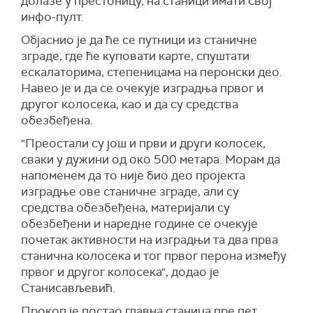
долазе у престоницу, на станици имати свој
инфо-пулт.
Објаснио је да ће се путници из станичне
зграде, где ће куповати карте, спуштати
ескалаторима, степеницама на перонски део.
Навео је и да се очекује изградња првог и
другог колосека, као и да су средства
обезбеђена.
"Преостали су још и први и други колосек,
сваки у дужини од око 500 метара. Морам да
напоменем да то није био део пројекта
изградње ове станичне зграде, али су
средства обезбеђена, материјали су
обезбеђени и наредне године се очекује
почетак активности на изградњи та два прва
станична колосека и тог првог перона између
првог и другог колосека", додао је
Станисављевић.
Прокоп је постао главна станица пре пет