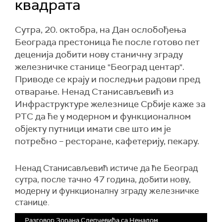
квадрата
Сутра, 20. октобра, на Дан ослобођења
Београда престоница ће после готово пет
деценија добити нову станичну зграду
железничке станице "Београд центар".
Приводе се крају и последњи радови пред
отварање. Ненад Станисављевић из
Инфраструктуре железнице Србије каже за
РТС да ће у модерном и функционалном
објекту путници имати све што им је
потребно – ресторане, кафетерију, пекару.
Ненад Станисављевић истиче да ће Београд
сутра, после тачно 47 година, добити нову,
модерну и функционалну зграду железничке
станице.
Разговор Зорана Слепчевића са Ненадом