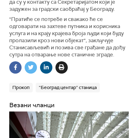
да су у контакту са Секретаријатом који је
задужен за градски саобраћај у Београду.
"Пратиће се потребе и свакако ће се
одговарати на захтеве путника и корисника
услуга и на крају крајева броја људи који буду
пролазили кроз нови објекат", закључује
Станисављевић и позива све грађане да дођу
сутра на отварање нове станичне зграде.
Прокоп
“Београд центар“ станица
Везани чланци