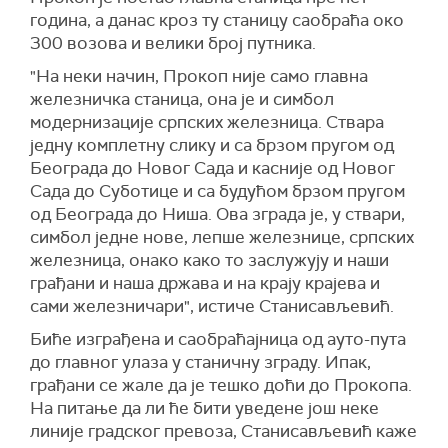
година, а данас кроз ту станицу саобраћа око
300 возова и велики број путника.
"На неки начин, Прокоп није само главна
железничка станица, она је и симбол
модернизације српских железница. Ствара
једну комплетну слику и са брзом пругом од
Београда до Новог Сада и касније од Новог
Сада до Суботице и са будућом брзом пругом
од Београда до Ниша. Ова зграда је, у ствари,
симбол једне нове, лепше железнице, српских
железница, онако како то заслужују и наши
грађани и наша држава и на крају крајева и
сами железничари", истиче Станисављевић.
Биће изграђена и саобраћајница од ауто-пута
до главног улаза у станичну зграду. Ипак,
грађани се жале да је тешко доћи до Прокопа.
На питање да ли ће бити уведене још неке
линије градског превоза, Станисављевић каже