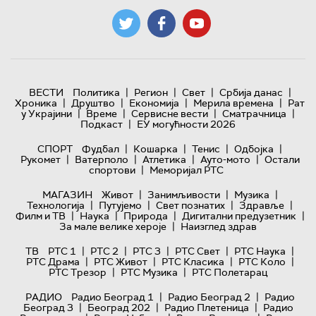
|
|
|
|
ВЕСТИ
Политика
Регион
Свет
Србија данас
|
|
|
|
Хроника
Друштво
Економија
Мерила времена
Рат
|
|
|
|
у Украјини
Време
Сервисне вести
Сматрачница
|
Подкаст
ЕУ могућности 2026
|
|
|
|
СПОРТ
Фудбал
Кошарка
Тенис
Одбојка
|
|
|
|
Рукомет
Ватерполо
Атлетика
Ауто-мото
Остали
|
спортови
Меморијал РТС
|
|
|
МАГАЗИН
Живот
Занимљивости
Музика
|
|
|
|
Технологијa
Путујемо
Свет познатих
Здравље
|
|
|
|
Филм и ТВ
Наука
Природа
Дигитални предузетник
|
За мале велике хероје
Наизглед здрав
|
|
|
|
|
ТВ
РТС 1
РТС 2
РТС 3
РТС Свет
РТС Наука
|
|
|
|
РТС Драма
РТС Живот
РТС Класика
РТС Коло
|
|
РТС Трезор
РТС Музика
РТС Полетарац
|
|
РАДИО
Радио Београд 1
Радио Београд 2
Радио
|
|
|
Београд 3
Београд 202
Радио Плетеница
Радио