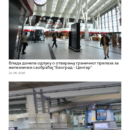
Влада донела одлуку о отварању граничног прелаза за
железнички саобраћај "Београд - Центар"
22. 06. 2026.