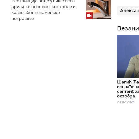
Рестрикције воде у више села
ариљске општине, контроле и
Алекса
казне због ненаменске
потрошње
Везани
Шапић: Ђа
исплаћена
септембра
октобра
23. 07. 2026.