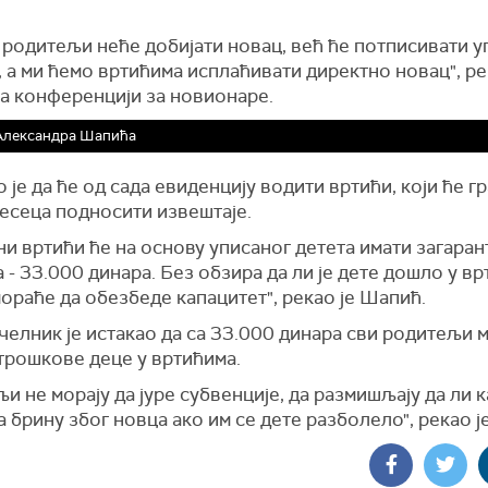
 родитељи неће добијати новац, већ ће потписивати у
 а ми ћемо вртићима исплаћивати директно новац", ре
а конференцији за новионаре.
 Александра Шапића
 је да ће од сада евиденцију водити вртићи, који ће г
месеца подносити извештаје.
и вртићи ће на основу уписаног детета имати загара
 - 33.000 динара. Без обзира да ли је дете дошло у вр
мораће да обезбеде капацитет", рекао је Шапић.
елник је истакао да са 33.000 динара сви родитељи м
трошкове деце у вртићима.
и не морају да јуре субвенције, да размишљају да ли к
а брину због новца ако им се дете разболело", рекао ј