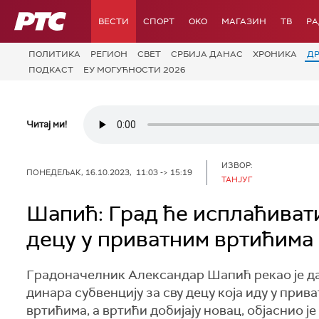
РТС
ВЕСТИ
СПОРТ
OKO
МАГАЗИН
ТВ
Р
ПОЛИТИКА
РЕГИОН
СВЕТ
СРБИЈА ДАНАС
ХРОНИКА
Д
ПОДКАСТ
ЕУ МОГУЋНОСТИ 2026
Читај ми!
ИЗВОР:
ПОНЕДЕЉАК, 16.10.2023, 11:03 -> 15:19
ТАНЈУГ
Шапић: Град ће исплаћивати
децу у приватним вртићима
Градоначелник Александар Шапић рекао је да 
динара субвенцију за сву децу која иду у при
вртићима, а вртићи добијају новац, објаснио ј