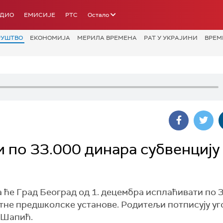
АДИО
ЕМИСИЈЕ
РТС
Остало
РУШТВО
ЕКОНОМИЈА
МЕРИЛА ВРЕМЕНА
РАТ У УКРАЈИНИ
ВРЕМ
 по 33.000 динара субвенцију
ће Град Београд од 1. децембра исплаћивати по 
ватне предшколске установе. Родитељи потписују уг
е Шапић.