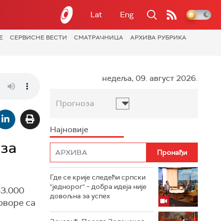
Lat
Eng
Е
СЕРВИСНЕ ВЕСТИ
СМАТРАЧНИЦА
АРХИВА РУБРИКА
недеља, 09. август 2026.
Прогноза
Најновије
 за
Где се крије следећи српски
"једнорог" – добра идеја није
33.000
довољна за успех
овoре са