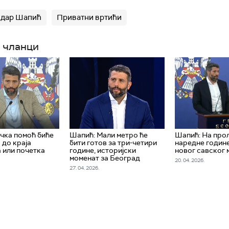
ндар Шапић
Приватни вртићи
 чланци
чка помоћ биће
Шапић: Мали метро ће
Шапић: На про
 до краја
бити готов за три-четири
наредне годин
 или почетка
године, историјски
новог савског 
моменат за Београд
20. 04. 2026.
27. 04. 2026.