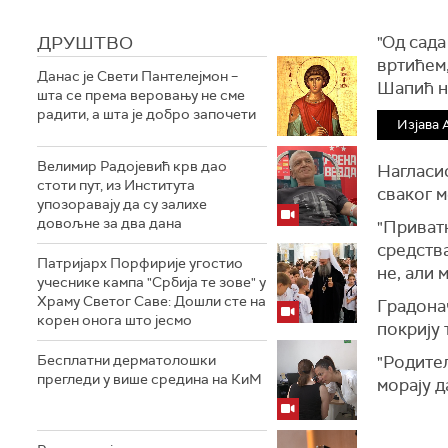
ДРУШТВО
"Од сада
вртићем,
Данас је Свети Пантелејмон –
Шапић н
шта се према веровању не сме
радити, а шта је добро започети
Изјава
Велимир Радојевић крв дао
Нагласио
стоти пут, из Института
сваког 
упозоравају да су залихе
довољне за два дана
"Приватн
средства
Патријарх Порфирије угостио
не, али 
учеснике кампа "Србија те зове" у
Храму Светог Саве: Дошли сте на
Градонач
корен онога што јесмо
покрију 
Бесплатни дерматолошки
"Родитељ
прегледи у више средина на КиМ
морају д