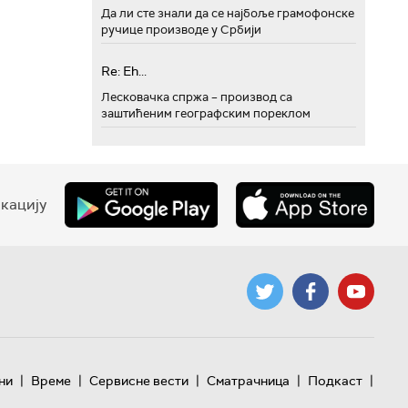
Да ли сте знали да се најбоље грамофонске
ручице производе у Србији
Re: Eh...
Лесковачка спржа – производ са
заштићеним географским пореклом
кацију
|
|
|
|
|
ни
Време
Сервисне вести
Сматрачница
Подкаст