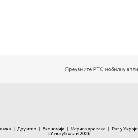
Преузмите РТС мобилну апли
|
|
|
|
оника
Друштво
Економија
Мерила времена
Рат у Украји
ЕУ могућности 2026