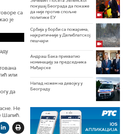
Зечевић: Посета Зеленског
покушај Београда да покаже
да није против спољне
говоре са
политике ЕУ
као је
Србија у борби са пожарима,
најкритичније у Делиблатској
пешчари
раду
Андраш Бака прихватио
номинацију за председника
нтована
Мађарске
тић или
Напад ножем на девојку у
Београду
огу да
асне. Не
е Шапић.