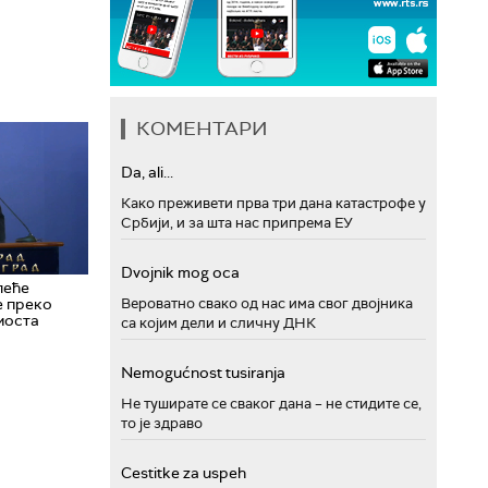
КОМЕНТАРИ
Da, ali...
Како преживети прва три дана катастрофе у
Србији, и за шта нас припрема ЕУ
Dvojnik mog oca
леће
е преко
Вероватно свако од нас има свог двојника
моста
са којим дели и сличну ДНК
Nemogućnost tusiranja
Не туширате се сваког дана – не стидите се,
то је здраво
Cestitke za uspeh