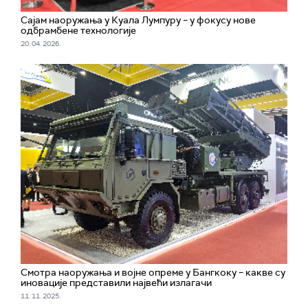
Сајам наоружања у Куала Лумпуру – у фокусу нове
одбрамбене технологије
20. 04. 2026.
Смотра наоружања и војне опреме у Бангкоку – какве су
иновације представили највећи излагачи
11. 11. 2025.