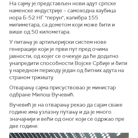
На сајму је представљен нови адут српске
наменске индустрије – самоходна хаубица
нора Б-52 НГ "перун", калибра 155
милиметара, са дометом који може бити и
више од 50 километара.
У питању је артиљеријски систем нове
генерације који је први пут пред очима
јавности, од којег се очекује да ће додатно
унапредити способности Војске Србије и бити
у наредном периоду један од битних адута на
страном тржишту.
Отварању сајма присуствовао је министар
одбране Милош Вучевић.
Вучевић је на отварању рекао да сајам сваке
године има узлазну путању и да је много
значајнији и већи од оног који се одржао пре
две године.