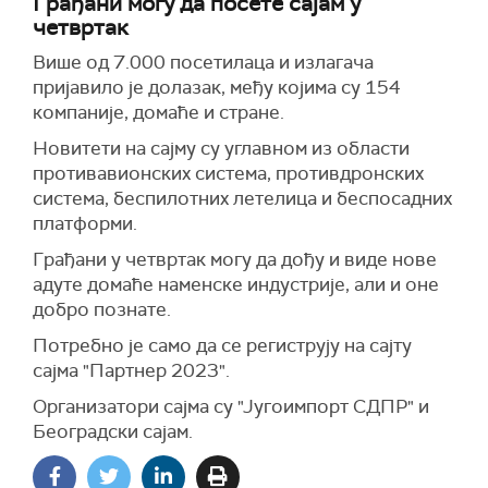
Грађани могу да посете сајам у
четвртак
Више од 7.000 посетилаца и излагача
пријавило је долазак, међу којима су 154
компаније, домаће и стране.
Новитети на сајму су углавном из области
противавионских система, противдронских
система, беспилотних летелица и беспосадних
платформи.
Грађани у четвртак могу да дођу и виде нове
адуте домаће наменске индустрије, али и оне
добро познате.
Потребно је само да се региструју на сајту
сајма "Партнер 2023".
Организатори сајма су "Југоимпорт СДПР" и
Београдски сајам.