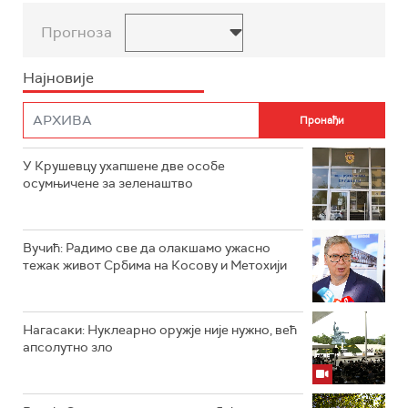
Прогноза
Најновије
У Крушевцу ухапшене две особе
осумњичене за зеленаштво
Вучић: Радимо све да олакшамо ужасно
тежак живот Србима на Косову и Метохији
Нагасаки: Нуклеарно оружје није нужно, већ
апсолутно зло