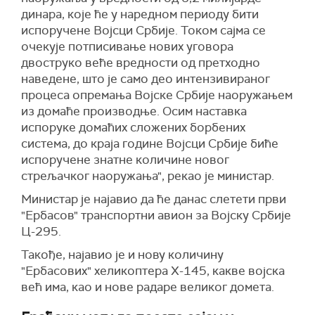
динара, које ће у наредном периоду бити
испоручене Војсци Србије. Током сајма се
очекује потписивање нових уговора
двоструко веће вредности од претходно
наведене, што је само део интензивираног
процеса опремања Војске Србије наоружањем
из домаће производње. Осим наставка
испоруке домаћих сложених борбених
система, до краја године Војсци Србије биће
испоручене знатне количине новог
стрељачког наоружања", рекао је министар.
Министар је најавио да ће данас слетети први
"Ербасов" транспортни авион за Војску Србије
Ц-295.
Такође, најавио је и нову количину
"Ербасових" хеликоптера Х-145, какве војска
већ има, као и нове радаре великог домета.