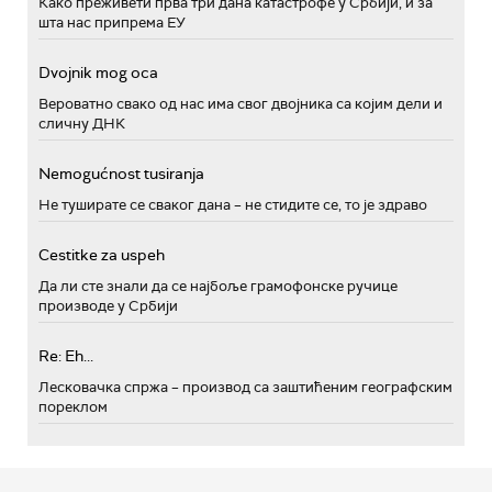
Како преживети прва три дана катастрофе у Србији, и за
шта нас припрема ЕУ
Dvojnik mog oca
Вероватно свако од нас има свог двојника са којим дели и
сличну ДНК
Nemogućnost tusiranja
Не туширате се сваког дана – не стидите се, то је здраво
Cestitke za uspeh
Да ли сте знали да се најбоље грамофонске ручице
производе у Србији
Re: Eh...
Лесковачка спржа – производ са заштићеним географским
пореклом