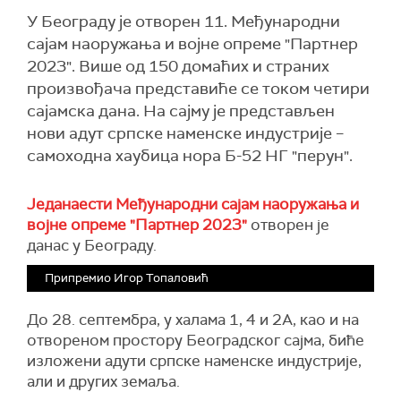
У Београду је отворен 11. Међународни
сајам наоружања и војне опреме "Партнер
2023". Више од 150 домаћих и страних
произвођача представиће се током четири
сајамска дана. На сајму је представљен
нови адут српске наменске индустрије –
самоходна хаубица нора Б-52 НГ "перун".
Једанаести Међународни сајам наоружања и
војне опреме "Партнер 2023"
отворен је
данас у Београду.
Припремио Игор Топаловић
До 28. септембра, у халама 1, 4 и 2А, као и на
отвореном простору Београдског сајма, биће
изложени адути српске наменске индустрије,
али и других земаља.