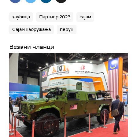
хаубица
Партнер 2023
сајам
Сајам наоружања
перун
Везани чланци