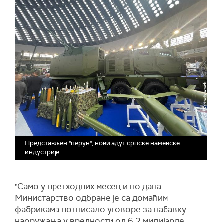
Представљен "перун", нови адут српске наменске
индустрије
"Само у претходних месец и по дана
Министарство одбране је са домаћим
фабрикама потписало уговоре за набавку
наоружања у вредности од 6,2 милијарде