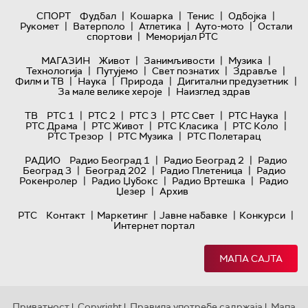
|
|
|
|
СПОРТ
Фудбал
Кошарка
Тенис
Одбојка
|
|
|
|
Рукомет
Ватерполо
Атлетика
Ауто-мото
Остали
|
спортови
Меморијал РТС
|
|
|
МАГАЗИН
Живот
Занимљивости
Музика
|
|
|
|
Технологијa
Путујемо
Свет познатих
Здравље
|
|
|
|
Филм и ТВ
Наука
Природа
Дигитални предузетник
|
За мале велике хероје
Наизглед здрав
|
|
|
|
|
ТВ
РТС 1
РТС 2
РТС 3
РТС Свет
РТС Наука
|
|
|
|
РТС Драма
РТС Живот
РТС Класика
РТС Коло
|
|
РТС Трезор
РТС Музика
РТС Полетарац
|
|
РАДИО
Радио Београд 1
Радио Београд 2
Радио
|
|
|
Београд 3
Београд 202
Радио Плетеница
Радио
|
|
|
Рокенролер
Радио Џубокс
Радио Вртешка
Радио
|
Џезер
Архив
|
|
|
|
РТС
Контакт
Маркетинг
Јавне набавке
Конкурси
Интернет портал
МАПА САЈТА
Приватност
Copyright
Правила употребе садржаја
Мапа
|
|
|