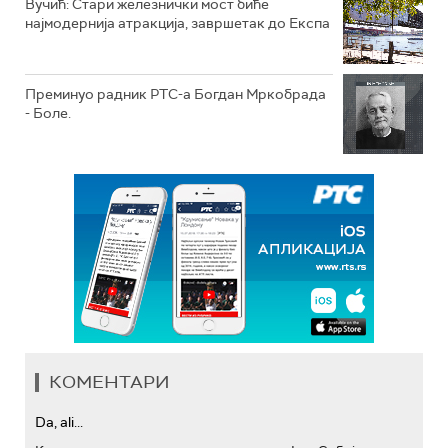
Вучић: Стари железнички мост биће
најмодернија атракција, завршетак до Експа
Преминуо радник РТС-а Богдан Мркобрада
- Боле.
КОМЕНТАРИ
Da, ali...