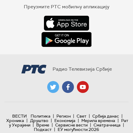
Преузмите РТС мобилну апликацију
Радио Телевизија Србије
|
|
|
|
ВЕСТИ
Политика
Регион
Свет
Србија данас
|
|
|
|
Хроника
Друштво
Економија
Мерила времена
Рат
|
|
|
|
у Украјини
Време
Сервисне вести
Сматрачница
|
Подкаст
ЕУ могућности 2026