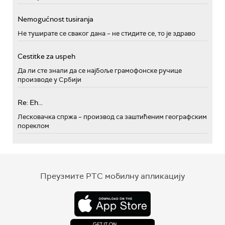
Nemogućnost tusiranja
Не туширате се сваког дана – не стидите се, то је здраво
Cestitke za uspeh
Да ли сте знали да се најбоље грамофонске ручице
производе у Србији
Re: Eh...
Лесковачка спржа – производ са заштићеним географским
пореклом
Преузмите РТС мобилну апликацију