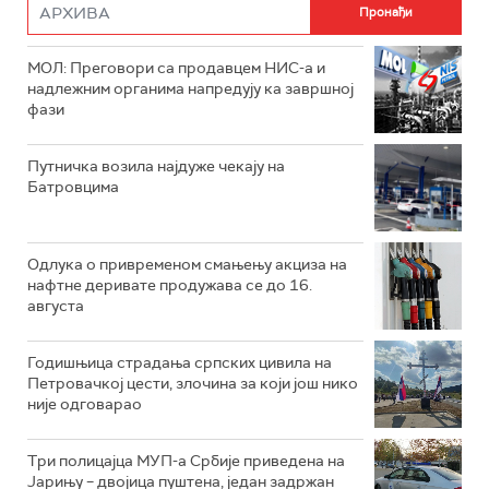
МОЛ: Преговори са продавцем НИС-а и
надлежним органима напредују ка завршној
фази
Путничка возила најдуже чекају на
Батровцима
Одлука о привременом смањењу акциза на
нафтне деривате продужава се до 16.
августа
Годишњица страдања српских цивила на
Петровачкој цести, злочина за који још нико
није одговарао
Три полицајца МУП-а Србије приведена на
Јарињу – двојица пуштена, један задржан