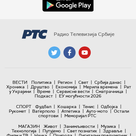
Радио Телевизија Србије
|
|
|
|
ВЕСТИ
Политика
Регион
Свет
Србија данас
|
|
|
|
Хроника
Друштво
Економија
Мерила времена
Рат
|
|
|
|
у Украјини
Време
Сервисне вести
Сматрачница
|
Подкаст
ЕУ могућности 2026
|
|
|
|
СПОРТ
Фудбал
Кошарка
Тенис
Одбојка
|
|
|
|
Рукомет
Ватерполо
Атлетика
Ауто-мото
Остали
|
спортови
Меморијал РТС
|
|
|
МАГАЗИН
Живот
Занимљивости
Музика
|
|
|
|
Технологијa
Путујемо
Свет познатих
Здравље
|
|
|
|
Филм и ТВ
Наука
Природа
Дигитални предузетник