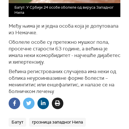
Батут: У Србији 24 особе оболеле од вируса Западног
Нила
Међу њима је и једна особа која је допутовала
из Немачке.
Оболеле особе су претежно мушког пола,
просечне старости 63 године, а већина је
имала неки коморбидитет - најчешће дијабетес
и хипертензију.
Већина регистрованих случајева има неки од
облика неуроинвазивне форме болести –
менингитис или енцефалитис, и налазе се на
болничком лечењу
Батут
грозница западног Нила