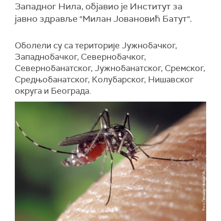
Западног Нила, објавио је Институт за
јавно здравље "Милан Јовановић Батут".
Оболели су са територије Јужнобачког,
Западнобачког, Севернобачког,
Севернобанатског, Јужнобанатског, Сремског,
Средњобанатског, Колубарског, Нишавског
округа и Београда.