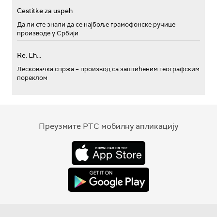
Cestitke za uspeh
Да ли сте знали да се најбоље грамофонске ручице
производе у Србији
Re: Eh...
Лесковачка спржа – производ са заштићеним географским
пореклом
Преузмите РТС мобилну апликацију