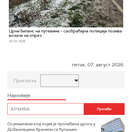
Црни биланс на путевима – саобраћајна полиција позива
возаче на опрез
15. 02. 2026.
петак, 07. август 2026.
Прогноза
Најновије
Осумњичени код којих је пронађена дрога у
Добановцима бранили се ћутањем,