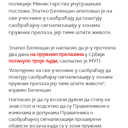
полиције Министарства унутрашњих
послова Златко Беленцан апеловао је на
све учеснике у саобраћају да поштују
саобраћајну сигнализацију у зонама
пружних прелаза, јер тиме штите животе.
Златко Беленцан је нагласио да је у протекла
два дана
на пружним прелазима
у Србији
погинуло троје људи,
саопштио је МУП.
"Апелујемо на све учеснике у саобраћају да
поштују саобраћајну сигнализацију у зонама
пружних прелаза јер тиме штите животе“,
изјавио Беленцан.
Нагласио је да су возачи дужни да стану на
знак стоп и подсетио да су Правилником о
изменама и допунама Правилника о
саобраћајној сигнализацији проширене
обавезе возача када су у зони пружних