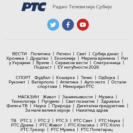
Радио Телевизија Србије
|
|
|
|
ВЕСТИ
Политика
Регион
Свет
Србија данас
|
|
|
|
Хроника
Друштво
Економија
Мерила времена
Рат
|
|
|
|
у Украјини
Време
Сервисне вести
Сматрачница
|
Подкаст
ЕУ могућности 2026
|
|
|
|
СПОРТ
Фудбал
Кошарка
Тенис
Одбојка
|
|
|
|
Рукомет
Ватерполо
Атлетика
Ауто-мото
Остали
|
спортови
Меморијал РТС
|
|
|
МАГАЗИН
Живот
Занимљивости
Музика
|
|
|
|
Технологијa
Путујемо
Свет познатих
Здравље
|
|
|
|
Филм и ТВ
Наука
Природа
Дигитални предузетник
|
За мале велике хероје
Наизглед здрав
|
|
|
|
|
ТВ
РТС 1
РТС 2
РТС 3
РТС Свет
РТС Наука
|
|
|
|
РТС Драма
РТС Живот
РТС Класика
РТС Коло
|
|
РТС Трезор
РТС Музика
РТС Полетарац