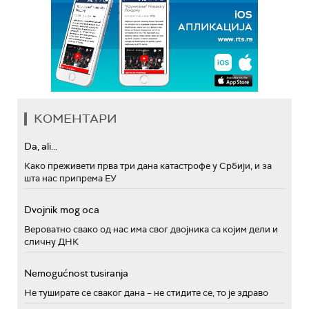
КОМЕНТАРИ
Da, ali...
Како преживети прва три дана катастрофе у Србији, и за
шта нас припрема ЕУ
Dvojnik mog oca
Вероватно свако од нас има свог двојника са којим дели и
сличну ДНК
Nemogućnost tusiranja
Не туширате се сваког дана – не стидите се, то је здраво