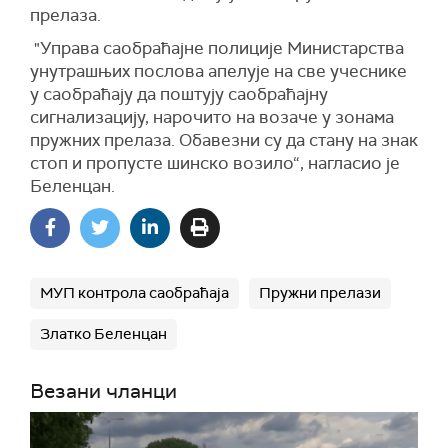
прелаза.
"Управа саобраћајне полиције Министарства
унутрашњих послова апелује на све учеснике
у саобраћају да поштују саобраћајну
сигнализацију, нарочито на возаче у зонама
пружних прелаза. Обавезни су да стану на знак
стоп и пропусте шинско возило“, нагласио је
Беленцан.
МУП контрола саобраћаја
Пружни прелази
Златко Беленцан
Везани чланци