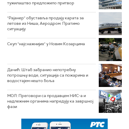
тужилаштво предложило притвор
"Рајанер" обуставља продају карата за
летове из Ниша; Аеродром: Пратимо
ситуацију
Скуп "најснажнијих" у Новим Козарцима
Дачић: Штаб забранио непотребну
потрошњу воде, ситуација са пожарима и
водостајем нешто боља
МОЛ: Преговори са продавцем НИС-а и
надлежним органима напредују ка завршној
фази