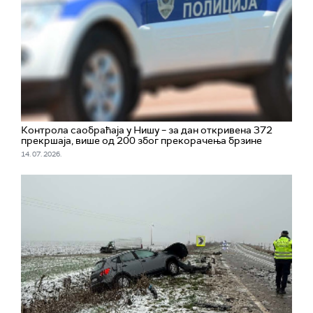
Контрола саобраћаја у Нишу – за дан откривена 372
прекршаја, више од 200 због прекорачења брзине
14. 07. 2026.