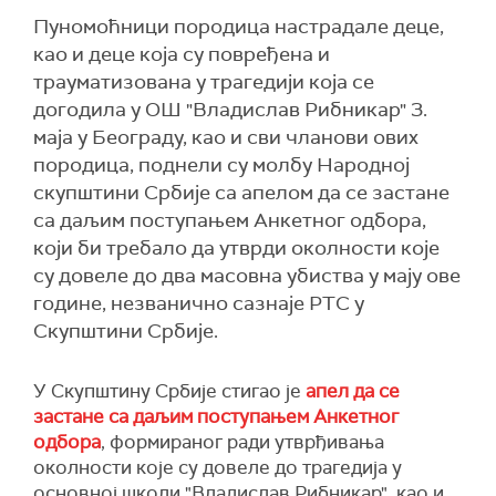
Пуномоћници породица настрадале деце,
као и деце која су повређена и
трауматизована у трагедији која се
догодила у ОШ "Владислав Рибникар" 3.
маја у Београду, као и сви чланови ових
породица, поднели су молбу Народној
скупштини Србије са апелом да се застане
са даљим поступањем Анкетног одбора,
који би требало да утврди околности које
су довеле до два масовна убиства у мају ове
године, незванично сазнаје РТС у
Скупштини Србије.
У Скупштину Србије стигао је
апел да се
застане са даљим поступањем Анкетног
одбора
, формираног ради утврђивања
околности које су довеле до трагедија у
основној школи "Владислав Рибникар", као и