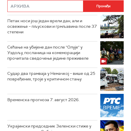
Петак носи још један врели дан, али и
освежење – пљускови и грмљавина после 37
степени
Сећање на убијене дан после "Олује" у
Уздољу, посланица на комеморацији
прочитала сведочење једине преживеле
Судар два трамваја у Немачкој – више од 25
повређених, троје у критичном стању
Временска прогноза 7. август 2026.
Украјински председник Зеленски стиже у