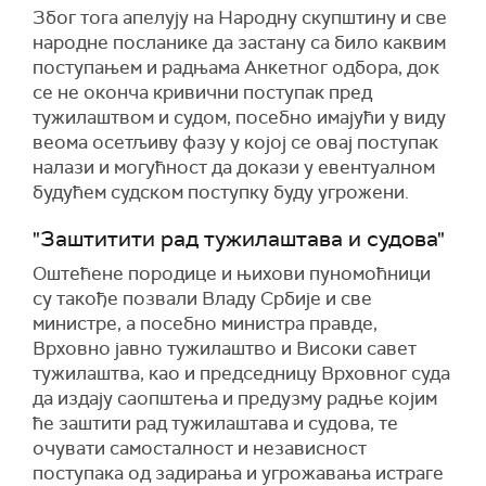
Због тога апелују на Народну скупштину и све
народне посланике да застану са било каквим
поступањем и радњама Анкетног одбора, док
се не оконча кривични поступак пред
тужилаштвом и судом, посебно имајући у виду
веома осетљиву фазу у којој се овај поступак
налази и могућност да докази у евентуалном
будућем судском поступку буду угрожени.
"Заштитити рад тужилаштава и судова"
Оштећене породице и њихови пуномоћници
су такође позвали Владу Србије и све
министре, а посебно министра правде,
Врховно јавно тужилаштво и Високи савет
тужилаштва, као и председницу Врховног суда
да издају саопштења и предузму радње којим
ће заштити рад тужилаштава и судова, те
очувати самосталност и независност
поступака од задирања и угрожавања истраге