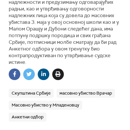
надлежности и предузимању одговарајућих
радњи, као и утврђивању одговорности
надлежних лица која су довела до масовних
убистава 3. маја у овој основној школи као и у
Малом Орашју и Дубони следећег дана, има
потпуну подршку породица и свих грађана
Србије, потписници молбе сматрају да би рад
Анкетног одбора у овом тренутку био
контрапродуктиван по утврђивање судске
истине.
Скупштина Србије
масовно убиство Врачар
Масовно убиство у Младеновцу
Анкетни одбор