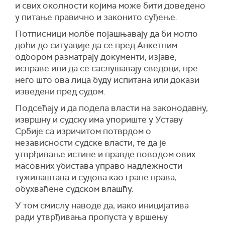
и свих околности којима може бити доведено
у питање правично и законито суђење.
Потписници молбе појашњавају да би могло
доћи до ситуације да се пред Анкетним
одбором разматрају документи, изјаве,
исправе или да се саслушавају сведоци, пре
него што ова лица буду испитана или докази
изведени пред судом.
Подсећају и да подела власти на законодавну,
извршну и судску има упориште у Уставу
Србије са изричитом потврдом о
независности судске власти, те да је
утврђивање истине и правде поводом ових
масовних убистава управо надлежности
тужилаштава и судова као гране права,
обухваћене судском влашћу.
У том смислу наводе да, иако иницијатива
ради утврђивања пропуста у вршењу