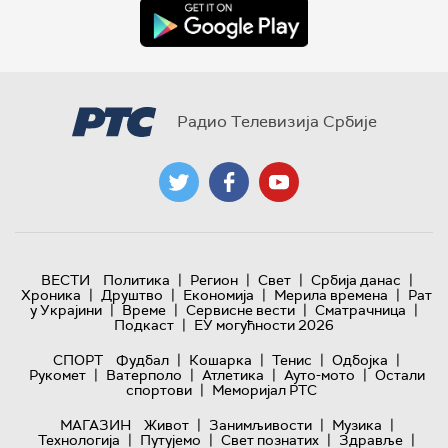
Радио Телевизија Србије
|
|
|
|
ВЕСТИ
Политика
Регион
Свет
Србија данас
|
|
|
|
Хроника
Друштво
Економија
Мерила времена
Рат
|
|
|
|
у Украјини
Време
Сервисне вести
Сматрачница
|
Подкаст
ЕУ могућности 2026
|
|
|
|
СПОРТ
Фудбал
Кошарка
Тенис
Одбојка
|
|
|
|
Рукомет
Ватерполо
Атлетика
Ауто-мото
Остали
|
спортови
Меморијал РТС
|
|
|
МАГАЗИН
Живот
Занимљивости
Музика
|
|
|
|
Технологијa
Путујемо
Свет познатих
Здравље