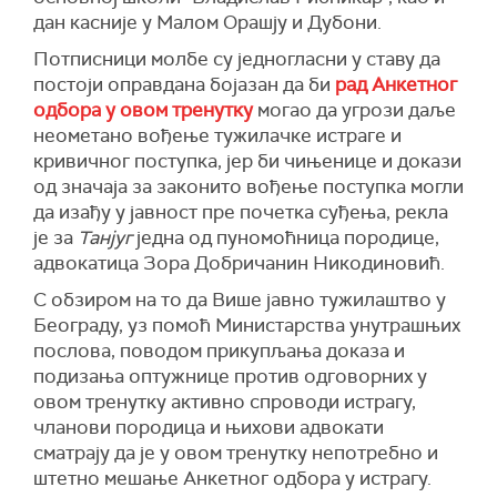
дан касније у Малом Орашју и Дубони.
Потписници молбе су једногласни у ставу да
постоји оправдана бојазан да би
рад Анкетног
одбора у овом тренутку
могао да угрози даље
неометано вођење тужилачке истраге и
кривичног поступка, јер би чињенице и докази
од значаја за законито вођење поступка могли
да изађу у јавност пре почетка суђења, рекла
је за
Танјуг
једна од пуномоћница породице,
адвокатица Зора Добричанин Никодиновић.
С обзиром на то да Више јавно тужилаштво у
Београду, уз помоћ Министарства унутрашњих
послова, поводом прикупљања доказа и
подизања оптужнице против одговорних у
овом тренутку активно спроводи истрагу,
чланови породица и њихови адвокати
сматрају да је у овом тренутку непотребно и
штетно мешање Анкетног одбора у истрагу.