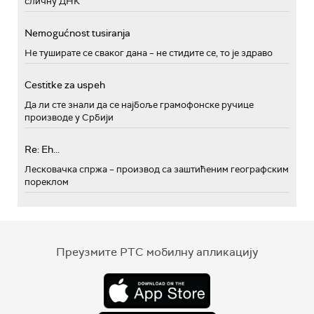
сличну ДНК
Nemogućnost tusiranja
Не туширате се сваког дана – не стидите се, то је здраво
Cestitke za uspeh
Да ли сте знали да се најбоље грамофонске ручице
производе у Србији
Re: Eh...
Лесковачка спржа – производ са заштићеним географским
пореклом
Преузмите РТС мобилну апликацију