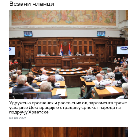
Везани чланци
Удружења прогнаних и расељених од парламента траже
усвајање Декларације о страдању српског народа на
подручју Хрватске
03. 08. 2026.