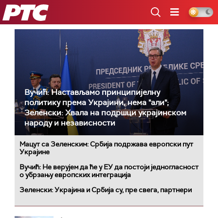
РТС
Вучић: Настављамо принципијелну
политику према Украјини, нема "али";
Зеленски: Хвала на подршци украјинском
народу и независности
Мацут са Зеленским: Србија подржава европски пут
Украјине
Вучић: Не верујем да ће у ЕУ да постоји једногласност
о убрзању европских интеграција
Зеленски: Украјина и Србија су, пре свега, партнери