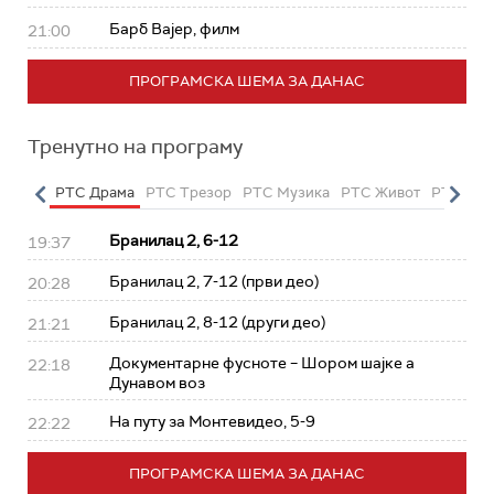
Барб Вајер, филм
21:00
ПРОГРАМСКА ШЕМА ЗА ДАНАС
Тренутно на програму
етарац
РТС Драма
РТС Трезор
РТС Музика
РТС Живот
РТС Кла
Бранилац 2, 6-12
19:37
Бранилац 2, 7-12 (први део)
20:28
Бранилац 2, 8-12 (други део)
21:21
Документарне фусноте – Шором шајке а
22:18
Дунавом воз
На путу за Монтевидео, 5-9
22:22
ПРОГРАМСКА ШЕМА ЗА ДАНАС