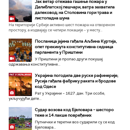
Јак ветар отежава гашење пожара у
Делиблатској пешчари, ватра захватила
далековод; на Столовима гори трава и
листопадна шума
На територији Србије активно шест пожара на отвореном
простору, а издвајају се четири локације – у месту...
Посланица јајима гађала Аљбина Куртија,
опет прекинута конститутивна седница
парламента у Приштини
У Приштини је пропао други покушај
одржавања конститутивне...
Украјина погодила две руске рафинерије;
Русија гађала фабрику ракета и бродове
код Одесе
Рат у Украјини – 1627. дан. Три особе,
укључујући дете...
Судар возова код Бјеловара – шесторо
теже и 14 лакше повређених
Путнички и теретни воз сударили су се код
Бјеловара...