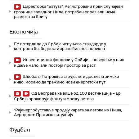
Директорка "Батута": Регистровани први случајеви
грознице западног Нила, потребан опрез али нема
разлога за бригу
Економија
ЕУ потврдила да Србија испуњава стандарде у
контроли безбедности хране биљног порекла
Инвестициони фондови у Србији – поверење у њих
и даље мало, али постоји простор за раст
Шкобаљ: Потрошња струје лети достигла зимски
ниво, морамо да тражимо нови енергетски пут
Од Београда ка више од 100 дестинација – Ер
Србија проширује флоту и мрежу летова
"Рајанер" обуставља продају карата за летове из Ниша;
Аеродром: Пратимо ситуацију
Фудбал