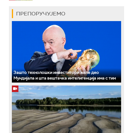
ПРЕПОРУЧУЈЕМО
Зашто технолошки инвеститори желе део
Мундијала и шта вештачка интелигенција има с тим