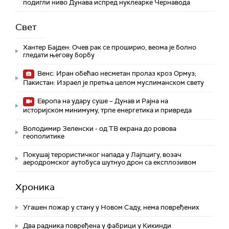
подигли ниво Дунава испред нуклеарке Чернавода
Свет
Хантер Бајден: Очев рак се проширио, веома је болно
гледати његову борбу
Венс: Иран обећао несметан пролаз кроз Ормуз;
Пакистан: Израел је претња целом муслиманском свету
Европа на удару суше – Дунав и Рајна на
историјском минимуму, трпе енергетика и привреда
Володимир Зеленски - од ТВ екрана до ровова
геополитике
Покушај терористичког напада у Лајпцигу, возач
аеродромског аутобуса шутнуо дрон са експлозивом
Хроника
Угашен пожар у стану у Новом Саду, нема повређених
Два радника повређена у фабрици у Кикинди