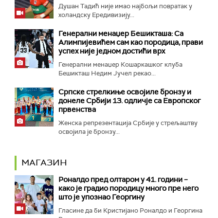
Душан Тадић није имао најбољи повратак у
холандску Ередивизију...
Генерални менаџер Бешикташа: Са
Алимпијевићем сам као породица, прави
успех није једном достићи врх
Генерални менаџер Кошаркашког клуба
Бешикташ Недим Јучел рекао...
Српске стрелкиње освојиле бронзу и
донеле Србији 13. одличје са Европског
првенства
Женска репрезентација Србије у стрељаштву
освојила је бронзу...
МАГАЗИН
Роналдо пред олтаром у 41. години –
како је градио породицу много пре него
што је упознао Георгину
Гласине да би Кристијано Роналдо и Георгина