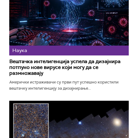
Наука
Вештачка интелигенција успела да дизајнира
потпуно нове вирусе који могу да се
размножавају
Амерички истраживачи су први пут успешно користили
вештачку интелигенцију за дизајнирање...