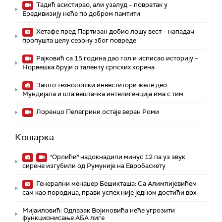
Тадић асистирао, али узалуд – повратак у
Ередивизију неће по добром памтити
Хетафе пред Партизан добио лошу вест – нападач
пропушта целу сезону због повреде
Рајковић са 15 година дао гол и исписао историју –
Норвешка бруји о таленту српских корена
Зашто технолошки инвеститори желе део
Мундијала и шта вештачка интелигенција има с тим
Лоренцо Пелегрини остаје веран Роми
Кошарка
"Орлићи" надокнадили минус 12 па уз звук
сирене изгубили од Румуније на Евробаскету
Генерални менаџер Бешикташа: Са Алимпијевићем
сам као породица, прави успех није једном достићи врх
Мијаиловић: Одлазак Војиновића неће угрозити
функционисање АБА лиге