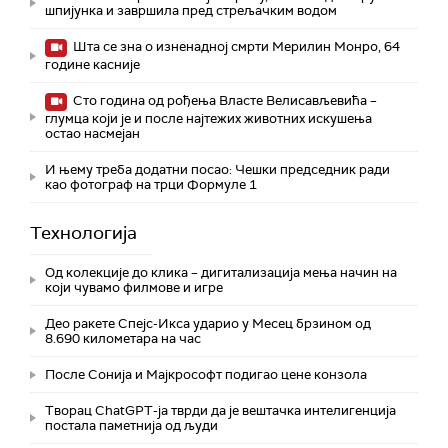
шпијунка и завршила пред стрељачким водом
Шта се зна о изненадној смрти Мерилин Монро, 64
године касније
Сто година од рођења Власте Велисављевића –
глумца који је и после најтежих животних искушења
остао насмејан
И њему треба додатни посао: Чешки председник ради
као фотограф на трци Формуле 1
Технологијa
Од колекције до клика – дигитализација мења начин на
који чувамо филмове и игре
Део ракете Спејс-Икса ударио у Месец брзином од
8.690 километара на час
После Сонија и Мајкрософт подигао цене конзола
Творац ChatGPT-ја тврди да је вештачка интелигенција
постала паметнија од људи