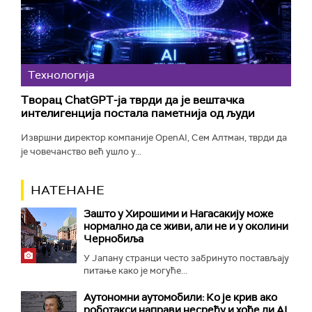
Технологијa
Творац ChatGPT-ја тврди да је вештачка
интелигенција постала паметнија од људи
Извршни директор компаније OpenAI, Сем Алтман, тврди да
је човечанство већ ушло у...
НАТЕНАНЕ
Зашто у Хирошими и Нагасакију може
нормално да се живи, али не и у околини
Чернобиља
У Јапану странци често забринуто постављају
питање како је могуће...
Аутономни аутомобили: Ко је крив ако
роботакси направи несрећу и хоће ли AI