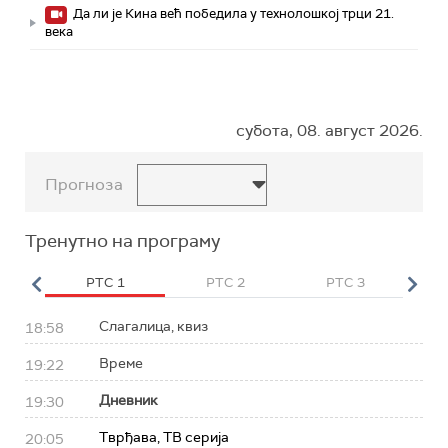
Да ли је Кина већ победила у технолошкој трци 21.
века
субота, 08. август 2026.
Прогноза
Тренутно на програму
HD
РТС 1
РТС 2
РТС 3
Р
Слагалица, квиз
18:58
Време
19:22
Дневник
19:30
Тврђава, ТВ серија
20:05