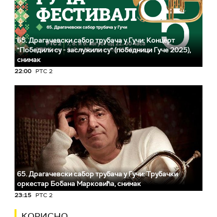
65. Драгачевски сабор трубача у Гучи: Концерт
"Победили су - заслужили су" (победници Гуче 2025),
снимак
22:00
РТС 2
65. Драгачевски сабор трубача у Гучи: Трубачки
оркестар Бобана Марковића, снимак
23:15
РТС 2
КОРИСНО