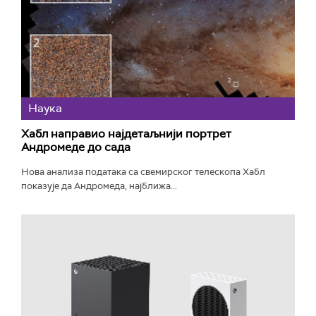
Наука
Хабл направио најдетаљнији портрет
Андромеде до сада
Нова анализа података са свемирског телескопа Хабл
показује да Андромеда, најближа...