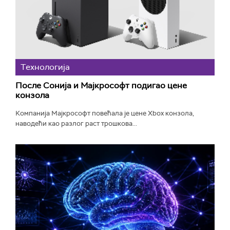
Технологијa
После Сонија и Мајкрософт подигао цене
конзола
Компанија Мајкрософт повећала је цене Xbox конзола,
наводећи као разлог раст трошкова...