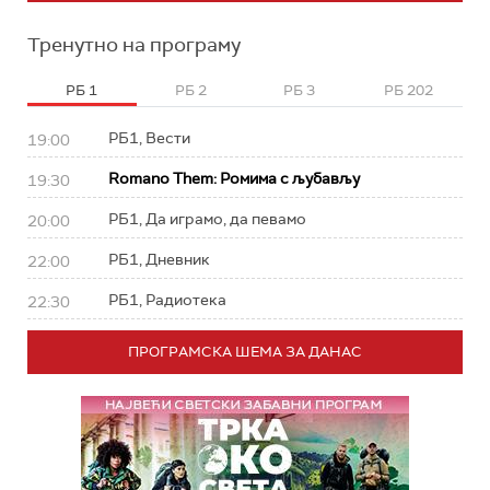
Тренутно на програму
РБ 1
РБ 2
РБ 3
РБ 202
РБ1, Вести
19:00
Romano Them: Ромима с љубављу
19:30
РБ1, Да играмо, да певамо
20:00
РБ1, Дневник
22:00
РБ1, Радиотека
22:30
ПРОГРАМСКА ШЕМА ЗА ДАНАС