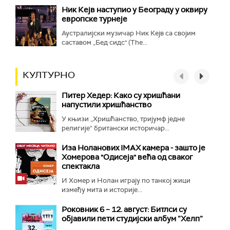
Ник Кејв наступио у Београду у оквиру
европске турнеје
Аустралијски музичар Ник Кејв са својим
саставом „Бед сидс" (The...
КУЛТУРНО
Питер Хедер: Како су хришћани
напустили хришћанство
У књизи „Хришћанство, тријумф једне
религије“ британски историчар...
Иза Ноланових IMAX камера - зашто је
Хомерова "Одисеја" већа од сваког
спектакла
И Хомер и Нолан играју по танкој жици
између мита и историје...
Роковник 6 – 12. август: Битлси су
објавили пети студијски албум ”Хелп”