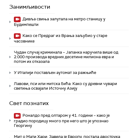
Занимљивости
Дивља свиња залутала на метро станицу у
Будимпешти
Како се Предраг из Врања заљубио у старе
часовнике
Чудан случај криминала – Јапанка наручила више од
2.000 производа вредних десетине милиона евра и
потом их отказала
У Италији постављен аутомат за ражњиће
Лавови, пси или митска бића: Како су древни чувари
светиња освајали Источну Азију
Свет познатих
Роналдо пред олтаром у 41. години – како је
градио породицу много пре него што је упознао
Георгину
Мит о Мати Хари: Завела је Европу, постала двострука