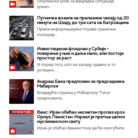
Општински штаб за ванредне ситуације
донео...
Путничка возила на прелазима чекају од 20
минута на Шиду, до три сата на Батровцима
Према информацијама Управе граничне
полиције...
Инвестициони фондови у Србији –
поверење у њих и даље мало, али постоји
простор за раст
И поред тога, што на западу одавно и то
успешно...
Андраш Бакa предложен за председника
Мађарске
Владајућа странка у Мађарској "Тиса"
предложила...
Венс: Иран обећао несметан пролаз кроз
Ормуз; Пакистан: Израел је претња целом
муслиманском свету
Иран је обећао Вашингтону да ће омогућити...