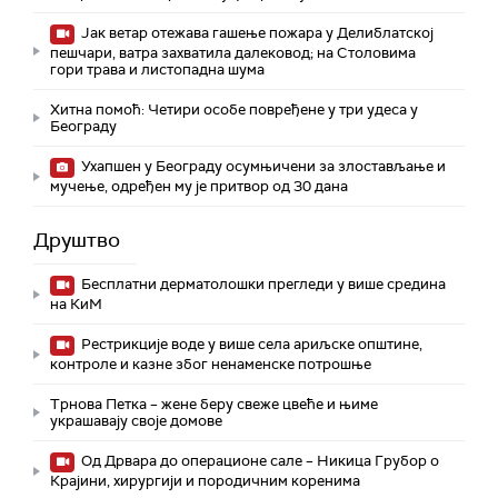
Јак ветар отежава гашење пожара у Делиблатској
пешчари, ватра захватила далековод; на Столовима
гори трава и листопадна шума
Хитна помоћ: Четири особе повређене у три удеса у
Београду
Ухапшен у Београду осумњичени за злостављање и
мучење, одређен му је притвор од 30 дана
Друштво
Бесплатни дерматолошки прегледи у више средина
на КиМ
Рестрикције воде у више села ариљске општине,
контроле и казне због ненаменске потрошње
Трнова Петка – жене беру свеже цвеће и њиме
украшавају своје домове
Од Дрвара до операционе сале – Никица Грубор о
Крајини, хирургији и породичним коренима