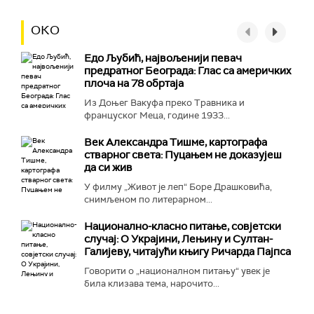
ОКО
Едо Љубић, највољенији певач
предратног Београда: Глас са америчких
плоча на 78 обртаја
Из Доњег Вакуфа преко Травника и
француског Меца, године 1933...
Век Александра Тишме, картографа
стварног света: Пуцањем не доказујеш
да си жив
У филму „Живот је леп“ Боре Драшковића,
снимљеном по литерарном...
Национално-класнo питање, совјетски
случај: О Украјини, Лењину и Султан-
Галијеву, читајући књигу Ричарда Пајпса
Говорити о „националном питању“ увек је
била клизава тема, нарочито...