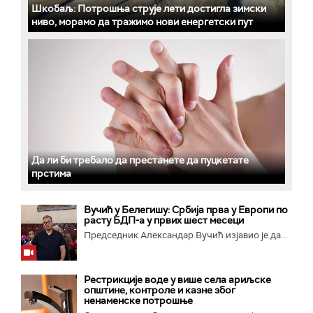
Шкобаљ: Потрошња струје лети достигла зимски
ниво, морамо да тражимо нови енергетски пут
Да ли би требало да престанете да пуцкетате
прстима
Вучић у Белегишу: Србија прва у Европи по
расту БДП-а у првих шест месеци
Председник Александар Вучић изјавио је да...
Рестрикције воде у више села ариљске
општине, контроле и казне због
ненаменске потрошње