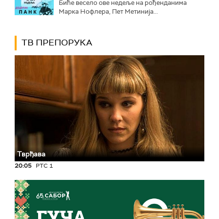
Биће весело ове недеље на рођенданима
Марка Нофлера, Пет Метинија...
ТВ ПРЕПОРУКА
Тврђава
20:05
РТС 1