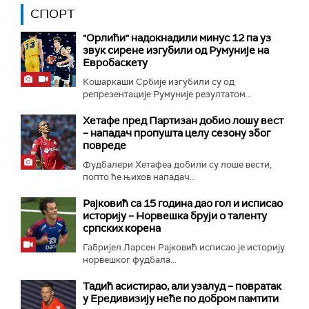
СПОРТ
"Орлићи" надокнадили минус 12 па уз
звук сирене изгубили од Румуније на
Евробаскету
Кошаркаши Србије изгубили су од
репрезентације Румуније резултатом...
Хетафе пред Партизан добио лошу вест
– нападач пропушта целу сезону због
повреде
Фудбалери Хетафеа добили су лоше вести,
попто ће њихов нападач...
Рајковић са 15 година дао гол и исписао
историју – Норвешка бруји о таленту
српских корена
Габријел Ларсен Рајковић исписао је историју
норвешког фудбала...
Тадић асистирао, али узалуд – повратак
у Ередивизију неће по добром памтити