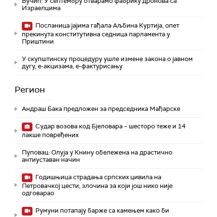
Вучић: У септембру отварамо фабрику дронова са
Израелцима
Посланица јајима гађала Аљбина Куртија, опет
прекинута конститутивна седница парламента у
Приштини
У скупштинску процедуру ушле измене закона о јавном
дугу, е-акцизама, е-фактурисању
Регион
Андраш Бакa предложен за председника Мађарске
Судар возова код Бјеловара – шесторо теже и 14
лакше повређених
Пуповац: Олуја у Книну обележена на драстично
антиуставан начин
Годишњица страдања српских цивила на
Петровачкој цести, злочина за који још нико није
одговарао
Румуни потапају барже са камењем како би