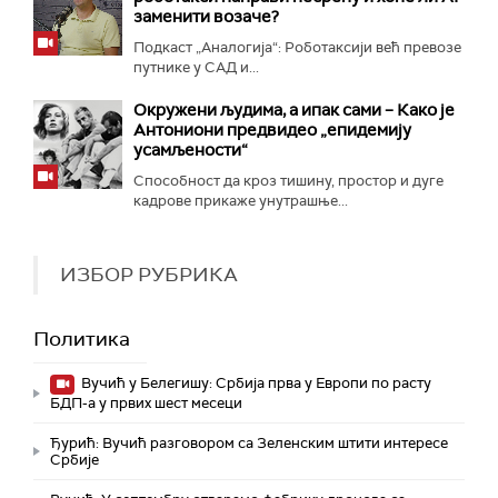
заменити возаче?
Подкаст „Аналогија“: Роботаксији већ превозе
путнике у САД и...
Окружени људима, а ипак сами – Како је
Антониони предвидео „епидемију
усамљености“
Способност да кроз тишину, простор и дуге
кадрове прикаже унутрашње...
ИЗБОР РУБРИКА
Политика
Вучић у Белегишу: Србија прва у Европи по расту
БДП-а у првих шест месеци
Ђурић: Вучић разговором са Зеленским штити интересе
Србије