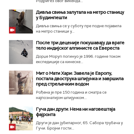
Родригез овог викенда...
Дивља свиња залутала на метро станицу
у Будимпешти
Дивља свиња се у суботу пре подне појавила
на метро станици у...
После три деценије покушавају да врате
тело индијског алпинисте са Евереста
Дорџе Моруп погинуо је 1996. године током
експедиције са кинеске...
Мит о Мати Хари: Завела је Европу,
постала двострука шпијунка и завршила
пред стрељачким водом
Рођена је пре 150 година и сматра се
најпознатијом шпијунком...
Гуча дан други: Нема ни наговештаја
фајронта
Други је дан јубиларног, 65. Сабора трубача у
Гучи. Бројни гости...