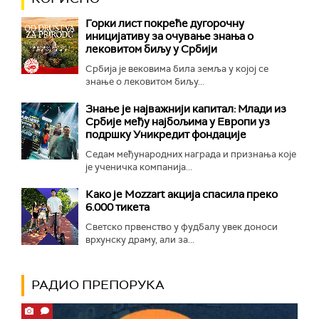
Горки лист покреће дугорочну
иницијативу за очување знања о
лековитом биљу у Србији
Србија је вековима била земља у којој се
знање о лековитом биљу...
Знање је најважнији капитал: Млади из
Србије међу најбољима у Европи уз
подршку Уникредит фондације
Седам међународних награда и признања које
је ученичка компанија...
Како је Mozzart акција спасила преко
6.000 тикета
Светско првенство у фудбалу увек доноси
врхунску драму, али за...
РАДИО ПРЕПОРУКА