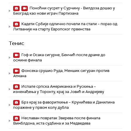
Поноћни сусрет у Сурчину - Вилдоза дошао у
Београд као нови играч Партизана
Кадети Србије одлично почели па стали – пораз од
Литваније на старту Европског првенства
Тенис
Гоф и Осака сигурне, Бенчић после драме до
осмине финала
Фонсека срушио Руда, Меншик сигуран против
Атмана
Испале српска Американка и Рускиња –
изненађења у Торонту, крај за Јовић и Андрејеву
Брз крај за фавориткиње – Крунићева и Данилина
поражене у првом колу дубла
Неславан повратак Зверева после финала
Вимблдона, иста судбина и за Медведева