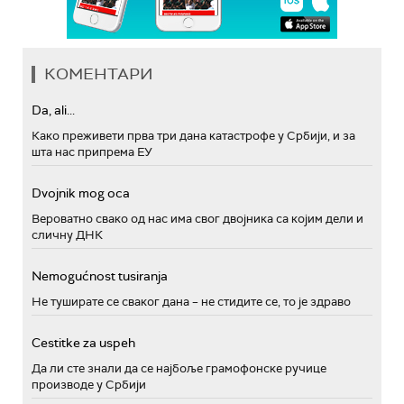
КОМЕНТАРИ
Da, ali...
Како преживети прва три дана катастрофе у Србији, и за
шта нас припрема ЕУ
Dvojnik mog oca
Вероватно свако од нас има свог двојника са којим дели и
сличну ДНК
Nemogućnost tusiranja
Не туширате се сваког дана – не стидите се, то је здраво
Cestitke za uspeh
Да ли сте знали да се најбоље грамофонске ручице
производе у Србији