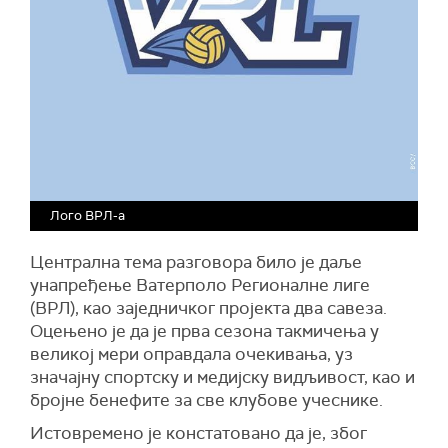
Лого ВРЛ-а
Централна тема разговора било је даље
унапређење Ватерполо Регионалне лиге
(ВРЛ), као заједничког пројекта два савеза.
Оцењено је да је прва сезона такмичења у
великој мери оправдала очекивања, уз
значајну спортску и медијску видљивост, као и
бројне бенефите за све клубове учеснике.
Истовремено је констатовано да је, због