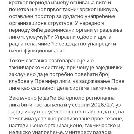
кратког периода између оснивања лиге и
почетка њеног првог такмичарског циклуса,
остављен простор за додатно унапређење
организационе структуре. У наредном
периоду биће дефинисани органи управљања
лигом, укључујући Управни одбор и друга
радна тела, чиме ће се додатно унапредити
њено функционисање.
Током састанка разговарано је и о
такмичарском систему, при чему је заједнички
закључено да је потребно повећати број
клубова у Премијер лиги, уз задржавање Прве
лиге као саставног дела система такмичења.
Закључено је да ће Ватерполо регионална
лига бити настављена и у сезони 2026/27, уз
заједничку опредељеност оба савеза да се, на
темељима успешно реализоване прве сезоне,
настави њено организационо, такмичарско и
медијско унапређење, у интересу развоја