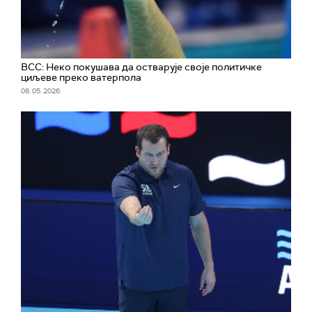
ВСС: Неко покушава да остварује своје политичке
циљеве преко ватерпола
08. 05. 2026.