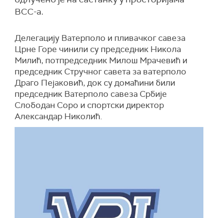
ВСС-а.
Делегацију Ватерполо и пливачког савеза
Црне Горе чинили су председник Никола
Милић, потпредседник Милош Мрачевић и
председник Стручног савета за ватерполо
Драго Пејаковић, док су домаћини били
председник Ватерполо савеза Србије
Слободан Соро и спортски директор
Александар Николић.