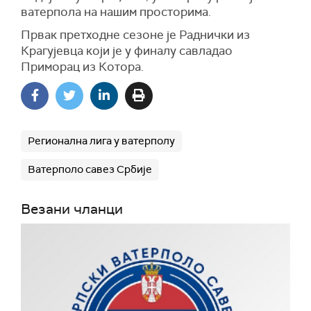
ватерпола на нашим просторима.
Првак претходне сезоне је Раднички из
Крагујевца који је у финалу савладао
Приморац из Котора.
Регионална лига у ватерполу
Ватерполо савез Србије
Везани чланци