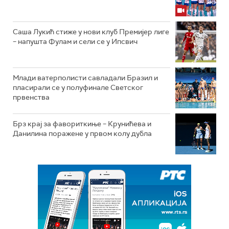
Саша Лукић стиже у нови клуб Премијер лиге
– напушта Фулам и сели се у Ипсвич
Млади ватерполисти савладали Бразил и
пласирали се у полуфинале Светског
првенства
Брз крај за фавориткиње – Крунићева и
Данилина поражене у првом колу дубла