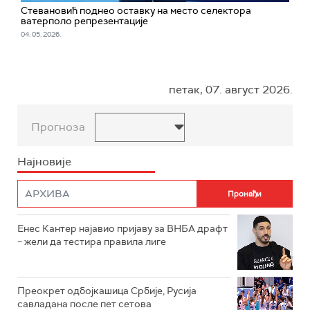
Стевановић поднео оставку на место селектора
ватерполо репрезентације
04. 05. 2026.
петак, 07. август 2026.
Прогноза
Најновије
Енес Кантер најавио пријаву за ВНБА драфт
– жели да тестира правила лиге
Преокрет одбојкашица Србије, Русија
савладана после пет сетова