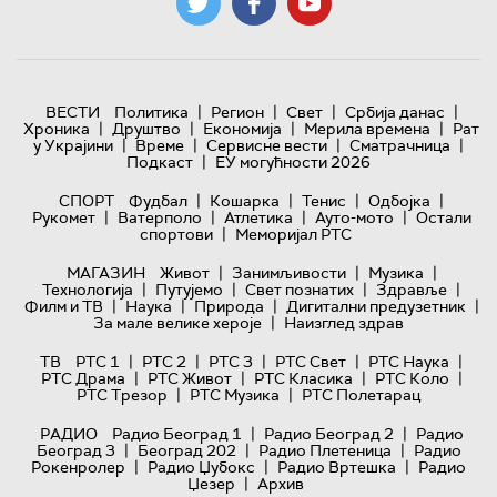
|
|
|
|
ВЕСТИ
Политика
Регион
Свет
Србија данас
|
|
|
|
Хроника
Друштво
Економија
Мерила времена
Рат
|
|
|
|
у Украјини
Време
Сервисне вести
Сматрачница
|
Подкаст
ЕУ могућности 2026
|
|
|
|
СПОРТ
Фудбал
Кошарка
Тенис
Одбојка
|
|
|
|
Рукомет
Ватерполо
Атлетика
Ауто-мото
Остали
|
спортови
Меморијал РТС
|
|
|
МАГАЗИН
Живот
Занимљивости
Музика
|
|
|
|
Технологијa
Путујемо
Свет познатих
Здравље
|
|
|
|
Филм и ТВ
Наука
Природа
Дигитални предузетник
|
За мале велике хероје
Наизглед здрав
|
|
|
|
|
ТВ
РТС 1
РТС 2
РТС 3
РТС Свет
РТС Наука
|
|
|
|
РТС Драма
РТС Живот
РТС Класика
РТС Коло
|
|
РТС Трезор
РТС Музика
РТС Полетарац
|
|
РАДИО
Радио Београд 1
Радио Београд 2
Радио
|
|
|
Београд 3
Београд 202
Радио Плетеница
Радио
|
|
|
Рокенролер
Радио Џубокс
Радио Вртешка
Радио
|
Џезер
Архив