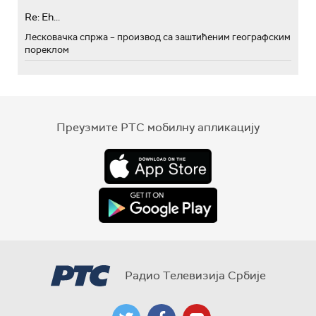
Re: Eh...
Лесковачка спржа – производ са заштићеним географским
пореклом
Преузмите РТС мобилну апликацију
Радио Телевизија Србије