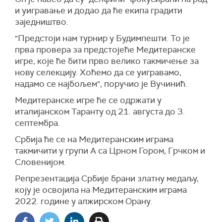
и уигравање и додао да ће екипа градити
заједништво.
"Предстоји нам турнир у Будимпешти. То је
прва провера за предстојеће Медитеранске
игре, које ће бити прво велико такмичење за
нову селекцију. Хоћемо да се уигравамо,
надамо се најбољем", поручио је Вучинић.
Медитеранске игре ће се одржати у
италијанском Таранту од 21. августа до 3.
септембра.
Србија ће се на Медитеранским играма
такмичити у групи А са Црном Гором, Грчком и
Словенијом.
Репрезентација Србије брани златну медаљу,
коју је освојила на Медитеранским играма
2022. године у алжирском Орану.