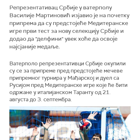
Репрезентативац Србије у ватерполу
Василије Мартиновић изјавио је на почетку
припрема да су предстојеће Медитеранске
игре први тест за нову селекцију Србије и
додао да "делфини" увек хоће да освоје
најсјаније медаље.
Ватерполо репрезентативци Србије окупили
су се за припреме пред предстојеће мечеве
припремног турнира у Мађарској и дуел са
Русијом пред Медитеранске игре које ће бити
одржане у италијанском Таранту од 21.
августа до 3. септембра.