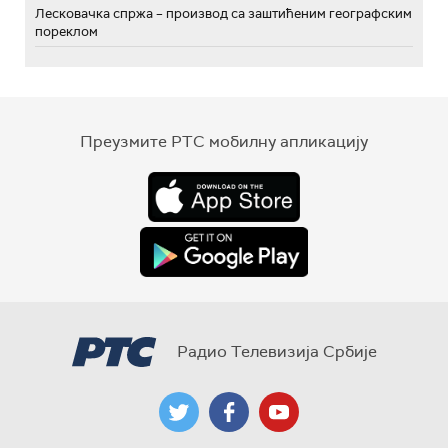
Лесковачка спржа – производ са заштићеним географским
пореклом
Преузмите РТС мобилну апликацију
Радио Телевизија Србије