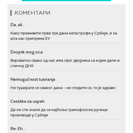
КОМЕНТАРИ
Da, ali...
Како преживети прва три дана катастрофе у Србији, и за
шта нас припрема ЕУ
Dvojnik mog oca
Вероватно свако од нас има свог двојника са којим дели и
сличну ДНК
Nemogućnost tusiranja
Не туширате се сваког дана – не стидите се, то је здраво
Cestitke za uspeh
Да ли сте знали да се најбоље грамофонске ручице
производе у Србији
Re: Eh...