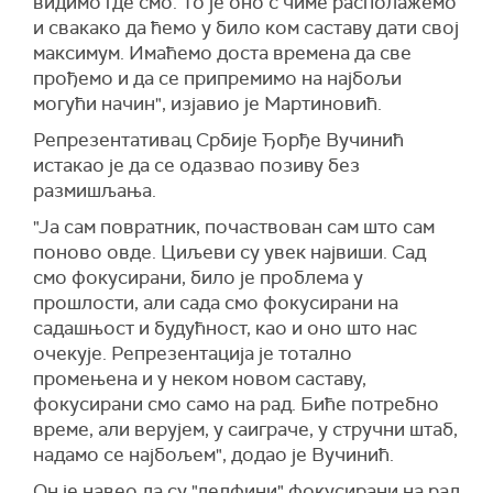
видимо где смо. То је оно с чиме располажемо
и свакако да ћемо у било ком саставу дати свој
максимум. Имаћемо доста времена да све
прођемо и да се припремимо на најбољи
могући начин", изјавио је Мартиновић.
Репрезентативац Србије Ђорђе Вучинић
истакао је да се одазвао позиву без
размишљања.
"Ја сам повратник, почаствован сам што сам
поново овде. Циљеви су увек највиши. Сад
смо фокусирани, било је проблема у
прошлости, али сада смо фокусирани на
садашњост и будућност, као и оно што нас
очекује. Репрезентација је тотално
промењена и у неком новом саставу,
фокусирани смо само на рад. Биће потребно
време, али верујем, у саиграче, у стручни штаб,
надамо се најбољем", додао је Вучинић.
Он је навео да су "делфини" фокусирани на рад