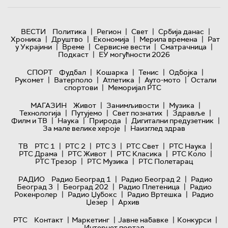
|
|
|
|
ВЕСТИ
Политика
Регион
Свет
Србија данас
|
|
|
|
Хроника
Друштво
Економија
Мерила времена
Рат
|
|
|
|
у Украјини
Време
Сервисне вести
Сматрачница
|
Подкаст
ЕУ могућности 2026
|
|
|
|
СПОРТ
Фудбал
Кошарка
Тенис
Одбојка
|
|
|
|
Рукомет
Ватерполо
Атлетика
Ауто-мото
Остали
|
спортови
Меморијал РТС
|
|
|
МАГАЗИН
Живот
Занимљивости
Музика
|
|
|
|
Технологијa
Путујемо
Свет познатих
Здравље
|
|
|
|
Филм и ТВ
Наука
Природа
Дигитални предузетник
|
За мале велике хероје
Наизглед здрав
|
|
|
|
|
ТВ
РТС 1
РТС 2
РТС 3
РТС Свет
РТС Наука
|
|
|
|
РТС Драма
РТС Живот
РТС Класика
РТС Коло
|
|
РТС Трезор
РТС Музика
РТС Полетарац
|
|
РАДИО
Радио Београд 1
Радио Београд 2
Радио
|
|
|
Београд 3
Београд 202
Радио Плетеница
Радио
|
|
|
Рокенролер
Радио Џубокс
Радио Вртешка
Радио
|
Џезер
Архив
|
|
|
|
РТС
Контакт
Маркетинг
Јавне набавке
Конкурси
Интернет портал