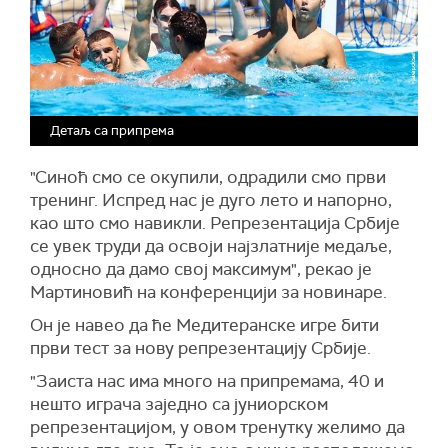
Детаљ са припрема
"Синоћ смо се окупили, одрадили смо први
тренинг. Испред нас је дуго лето и напорно,
као што смо навикли. Репрезентација Србије
се увек труди да освоји најзлатније медаље,
односно да дамо свој максимум", рекао је
Мартиновић на конференцији за новинаре.
Он је навео да ће Медитеранске игре бити
први тест за нову репрезентацију Србије.
"Заиста нас има много на припремама, 40 и
нешто играча заједно са јуниорском
репрезентацијом, у овом тренутку желимо да