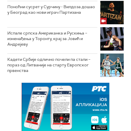
Поноћни сусрет у Сурчину - Вилдоза дошао
у Београд као нови играч Партизана
Испале српска Американка и Рускиња –
изненађења у Торонту, крај за Јовић и
Андрејеву
Кадети Србије одлично почели па стали –
пораз од Литваније на старту Европског
првенства