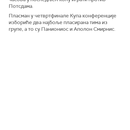
Потсдама.
Пласман у четвртфинале Купа конференције
избориће два најбоље пласирана тима из
групе, а то су Паниониос и Аполон Смирнис.