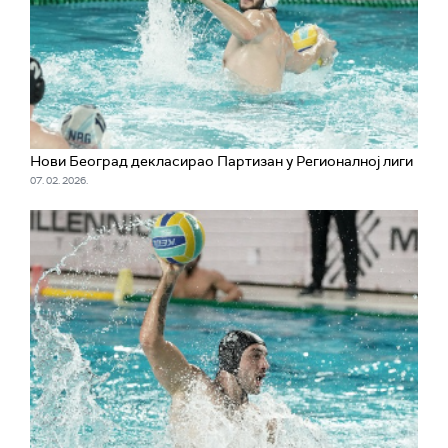
Нови Београд декласирао Партизан у Регионалној лиги
07. 02. 2026.