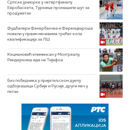
Српске јуниорке у четвртфиналу
Евробаскета, Туркиње промашиле шут за
продужетак
Фудбалери Фенербахчеа и Ференцвароша
повели у првим мечевима трећег кола
квалификација за ЛШ
Кецмановић елиминсан у Монтреалу,
Риндеркнеш иде на Тијафоа
Без победника у пријатељском дуелу
одбојкашица Србије и Русије, други меч у
петак