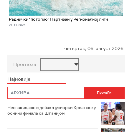
Раднички "потопио" Партизан у Регионалној лиги
21. 11. 2025.
четвртак, 06. август 2026.
Прогноза
Најновије
Несвакидашњи дебакл јуниорки Хрватске у
осмини финала са Шпанијом