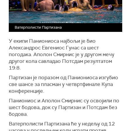
Ватерполисти Партизана
У екипи Паниониоса најбољи је био
Александрос Евгениос Гунас са шест
погодака. Аполон Смирнис је у другом мечу
другог кола савладао Потсдам резултатом
19:8.
Партизан је поразом од Паниониоса изгубио
све шансе за пласман у четвртфинале Купа
конференције.
Паниониос и Аполон Смирнис су освојили по
шест бодова, док су Партизан и Потсдам без
бодова.
Ватерполисти Партизана ће у недељу од 12
часова у последњем колу играти против