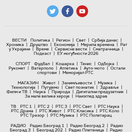
|
|
|
|
ВЕСТИ
Политика
Регион
Свет
Србија данас
|
|
|
|
Хроника
Друштво
Економија
Мерила времена
Рат
|
|
|
|
у Украјини
Време
Сервисне вести
Сматрачница
|
Подкаст
ЕУ могућности 2026
|
|
|
|
СПОРТ
Фудбал
Кошарка
Тенис
Одбојка
|
|
|
|
Рукомет
Ватерполо
Атлетика
Ауто-мото
Остали
|
спортови
Меморијал РТС
|
|
|
МАГАЗИН
Живот
Занимљивости
Музика
|
|
|
|
Технологијa
Путујемо
Свет познатих
Здравље
|
|
|
|
Филм и ТВ
Наука
Природа
Дигитални предузетник
|
За мале велике хероје
Наизглед здрав
|
|
|
|
|
ТВ
РТС 1
РТС 2
РТС 3
РТС Свет
РТС Наука
|
|
|
|
РТС Драма
РТС Живот
РТС Класика
РТС Коло
|
|
РТС Трезор
РТС Музика
РТС Полетарац
|
|
РАДИО
Радио Београд 1
Радио Београд 2
Радио
|
|
|
Београд 3
Београд 202
Радио Плетеница
Радио