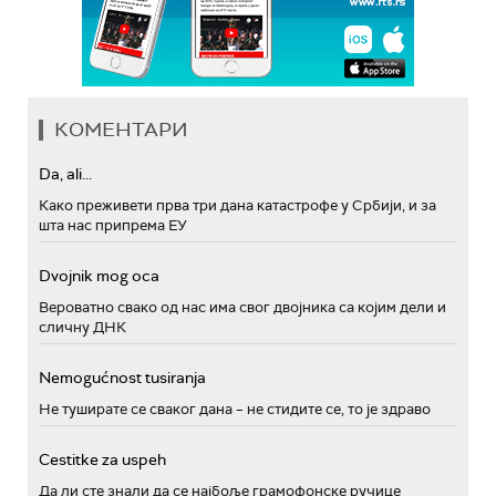
КОМЕНТАРИ
Da, ali...
Како преживети прва три дана катастрофе у Србији, и за
шта нас припрема ЕУ
Dvojnik mog oca
Вероватно свако од нас има свог двојника са којим дели и
сличну ДНК
Nemogućnost tusiranja
Не туширате се сваког дана – не стидите се, то је здраво
Cestitke za uspeh
Да ли сте знали да се најбоље грамофонске ручице