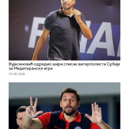
Вујасиновић одредио шири списак ватерполиста Србије
за Медитеранске игре
15. 06. 2026.