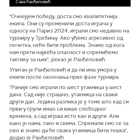
Сава Ранђеловић
"Очекујем победу, доста смо квалитетнија
екипа. Они су променили доста играча у
односу на Париз 2024, играли смо недавно на
турниру у Требињу. Ако уђемо агресивно од
почетка, неће бити проблема. Знамо од кога
нам прети највећа опасност и спремићемо
тактику за њих", рекао је Ранђеловић.
Упитан је Ранђеловић и да ли има умора у
екипи после окончања прве фазе турнира.
"Раније смо играли по шест утакмица у шест
дана. Сад није страшно, утакмица на сваки
други дан. Једина разлика је у томе што кад си
први у групи имао си више слободног
времена, а сад играш исто као и други. Али
како је нама, тако и свима. Спремали смо се за
ово и знамо да ће свака утакмица бити тешка",
додао је Ранђеловић.