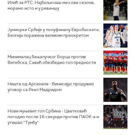
Илић за РТС: Најбољи наш меч ове сезоне,
морамо исто и у реваншу
Јуниорке Србије у полуфиналу Евробаскета,
Белгија поражена великим преокретом
Минималац бањалучког Борца против
Витебска, Савић обезбедио гол предности
Ништа од Арсенала - Винисијус продужио
уговор са Реал Мадридом
Нови муњевит гол Србина - Цветковић
погодио после 16 секунди против ПАОК-а и
утишао "Тумбу"