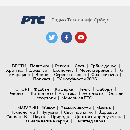
Радио Телевизија Србије
|
|
|
|
ВЕСТИ
Политика
Регион
Свет
Србија данас
|
|
|
|
Хроника
Друштво
Економија
Мерила времена
Рат
|
|
|
|
у Украјини
Време
Сервисне вести
Сматрачница
|
Подкаст
ЕУ могућности 2026
|
|
|
|
СПОРТ
Фудбал
Кошарка
Тенис
Одбојка
|
|
|
|
Рукомет
Ватерполо
Атлетика
Ауто-мото
Остали
|
спортови
Меморијал РТС
|
|
|
МАГАЗИН
Живот
Занимљивости
Музика
|
|
|
|
Технологијa
Путујемо
Свет познатих
Здравље
|
|
|
|
Филм и ТВ
Наука
Природа
Дигитални предузетник
|
За мале велике хероје
Наизглед здрав