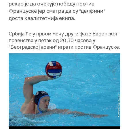
рекао је да очекује победу против
Француске јер сматра да су "делфини"
доста квалитетнија екипа.
Србија ће у првом мечу друге фазе Европског
првенства у петак од 20.30 часова у
"Београдској арени" играти против Француске.