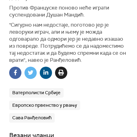
Против Француске поново неће играти
суспендовани Душан Мандић.
"Сигурно нам недостаје, поготово јер је
леворуки играч, али и њему је можда
одговарало да одмори јер је недавно изашао
из повреде. Потрудићемо се да надоместимо
тај недостатак и да будемо спремни када се он
врати", навео је Ранђеловић.
Ватерполисти Србије
Европско првенство у рвању
Сава Ранђеловић
Везани чланци