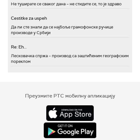
Не туширате се сваког дана – не стидите се, то је здраво
Cestitke za uspeh
Да ли сте знали да се најбоље грамофонске ручице
производе у Србији
Re: Eh...
Лесковачка спржа – производ са заштићеним географским
пореклом
Преузмите РТС мобилну апликацију