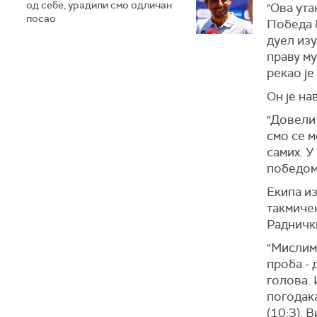
од себе, урадили смо одличан
"Ова ута
посао
Победа б
дуел изу
праву му
рекао је
Он је на
"Довели 
смо се м
самих. У
победом"
Екипа из
такмичењ
Радничк
"Мислим
проба - 
голова. 
погодака
(10:3). 