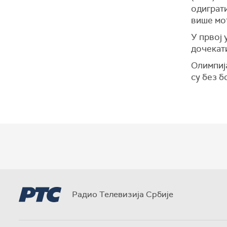
одиграти
више мо
У првој 
дочекат
Олимпија
су без б
Радио Телевизија Србије