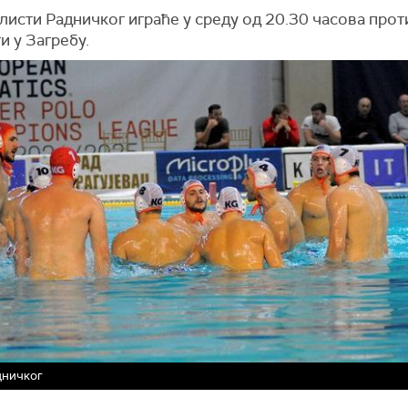
листи Радничког играће у среду од 20.30 часова прот
и у Загребу.
дничког