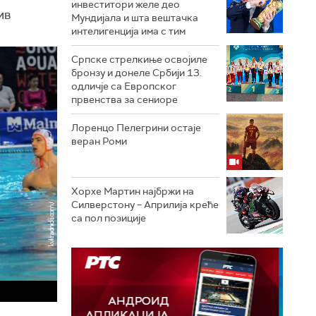
инвеститори желе део
ив
Мундијала и шта вештачка
интелигенција има с тим
Српске стрелкиње освојиле
бронзу и донеле Србији 13.
одличје са Европског
првенства за сениоре
Лоренцо Пелегрини остаје
веран Роми
Хорхе Мартин најбржи на
Силверстону – Априлија креће
са пол позиције