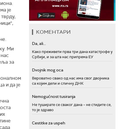
пиона.
ма је
 тврду,
ници",
КОМЕНТАРИ
не.
Da, ali...
ку. Ми
Како преживети прва три дана катастрофе у
 нас
Србији, и за шта нас припрема ЕУ
еља за
Dvojnik mog oca
гионалном
Вероватно свако од нас има свог двојника
са којим дели и сличну ДНК
а и да је
Nemogućnost tusiranja
ична
Не туширате се сваког дана – не стидите се,
доста
то је здраво
их
ртине
Cestitke za uspeh
 сада