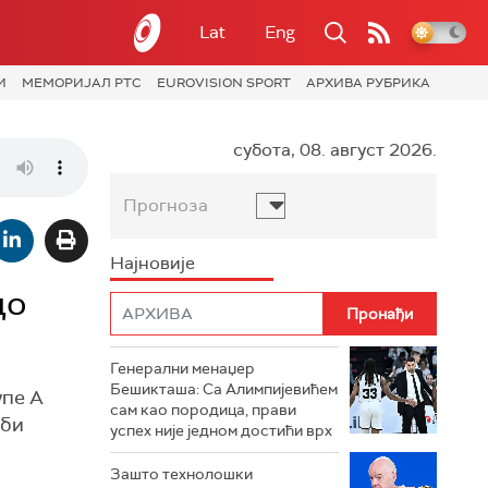
Lat
Eng
И
МЕМОРИЈАЛ РТС
EUROVISION SPORT
АРХИВА РУБРИКА
субота, 08. август 2026.
Прогноза
Најновије
до
Генерални менаџер
Бешикташа: Са Алимпијевићем
упе А
сам као породица, прави
 би
успех није једном достићи врх
Зашто технолошки