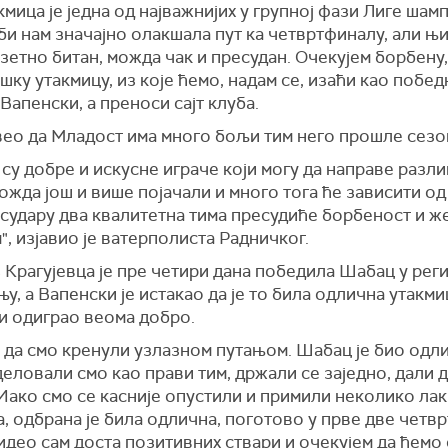
кмица је једна од најважнијих у групној фази Лиге шам
и нам значајно олакшала пут ка четвртфиналу, али њи
зетно битан, можда чак и пресудан. Очекујем борбену,
шку утакмицу, из које ћемо, надам се, изаћи као побед
 Вапенски, а преноси сајт клуба.
вео да Младост има много бољи тим него прошле сезо
су добре и искусне играче који могу да направе разли
ожда још и више појачали и много тога ће зависити од
 судару два квалитетна тима пресудиће борбеност и ж
, изјавио је ватерполиста Радничког.
 Крагујевца је пре четири дана победила Шабац у ре
у, а Вапенски је истакао да је то била одлична утакмиц
и одиграо веома добро.
 да смо кренули узлазном путањом. Шабац је био одл
деловали смо као прави тим, држали се заједно, дали 
Иако смо се касније опустили и примили неколико лак
, одбрана је била одлична, поготово у прве две четв
Видео сам доста позитивних ствари и очекујем да ћемо