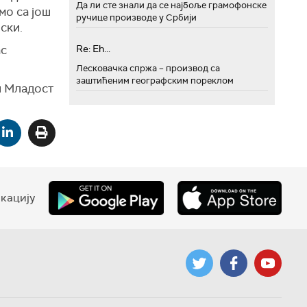
Да ли сте знали да се најбоље грамофонске
мо са још
ручице производе у Србији
ски.
Re: Eh...
ас
Лесковачка спржа – производ са
заштићеним географским пореклом
 и Младост
кацију