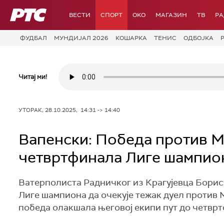
РТС
ВЕСТИ
СПОРТ
OKO
МАГАЗИН
ТВ
Р
ФУДБАЛ
МУНДИЈАЛ 2026
КОШАРКА
ТЕНИС
ОДБОЈКА
Читај ми!
УТОРАК, 28.10.2025, 14:31 -> 14:40
Вапенски: Победа против М
четвртфинала Лиге шампио
Ватерполиста Радничког из Крагујевца Борис 
Лиге шампиона да очекује тежак дуел против М
победа олакшала његовој екипи пут до четвр