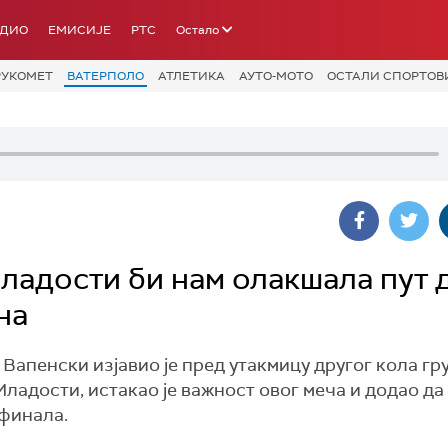
АДИО
ЕМИСИЈЕ
РТС
Остало
РУКОМЕТ
ВАТЕРПОЛО
АТЛЕТИКА
АУТО-МОТО
ОСТАЛИ СПОРТОВ
ладости би нам олакшала пут 
на
Вапенски изјавио је пред утакмицу другог кола гр
ладости, истакао је важност овог меча и додао да
тфинала.