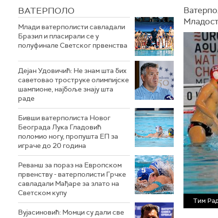
ВАТЕРПОЛО
Ватерпо
Младост
Млади ватерполисти савладали
Бразил и пласирали се у
полуфинале Светског првенства
Дејан Удовичић: Не знам шта бих
саветовао троструке олимпијске
шампионе, најбоље знају шта
раде
Бивши ватерполиста Новог
Београда Лука Гладовић
поломио ногу, пропушта ЕП за
играче до 20 година
Реванш за пораз на Европском
првенству - ватерполисти Грчке
савладали Мађаре за злато на
Светском купу
Тим Ра
Вујасиновић: Момци су дали све