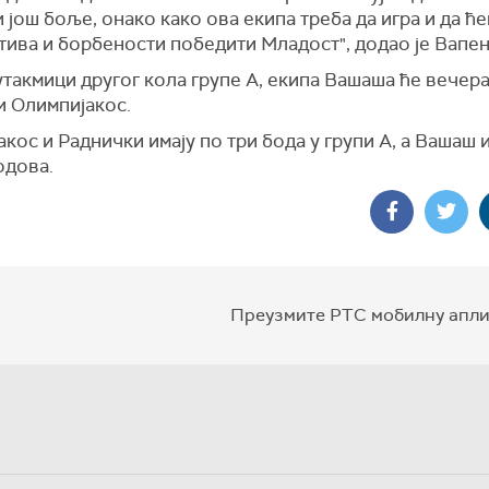
 још боље, онако како ова екипа треба да игра и да ће
тива и борбености победити Младост", додао је Вапен
утакмици другог кола групе А, екипа Вашаша ће вечер
и Олимпијакос.
кос и Раднички имају по три бода у групи А, а Вашаш
одова.
Преузмите РТС мобилну апли