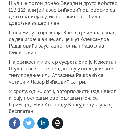
Шулц је потом донео Звезди и друго вођство
(13:12), али је Лазар Вићковић одговорио са
два гола, која су, испоставило се, била
довољна за цео плен.
Пола минута пре краја Звезда је имала напад
са два играча више, али је шут Александра
Радановића зауставио голман Радослав
Филиповић.
Најефикаснији актер сусрета био је Криситан
Шулц са шест голова, док су у победничком
тиму предњачили Страхиња Рашовић са
четири и Лазар Вићковић са три.
У среду, од 20 сати, ватерполисти Радничког
играју последњи овогодишњи меч, са
Приморцем из Котора, у Крагујевцу, а улаз је
бесплатан.