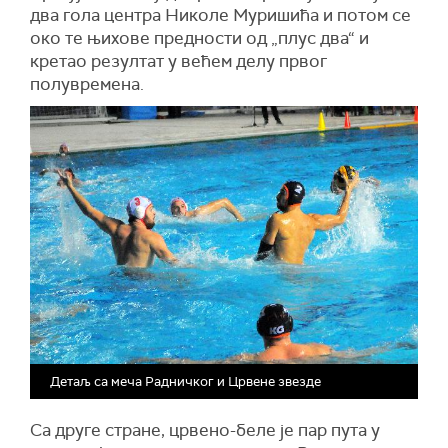
два гола центра Николе Муришића и потом се
око те њихове предности од „плус два“ и
кретао резултат у већем делу првог
полувремена.
Детаљ са меча Радничког и Црвене звезде
Са друге стране, црвено-беле је пар пута у