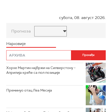
субота, 08. август 2026.
Прогноза
Најновије
Хорхе Мартин најбржи на Силверстону –
Априлија креће са пол позиције
Преминуо отац Леа Месија