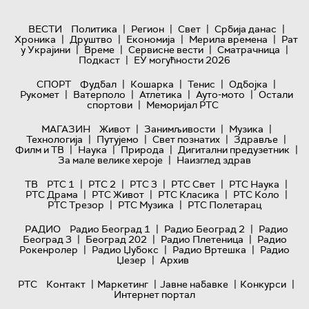
|
|
|
|
ВЕСТИ
Политика
Регион
Свет
Србија данас
|
|
|
|
Хроника
Друштво
Економија
Мерила времена
Рат
|
|
|
|
у Украјини
Време
Сервисне вести
Сматрачница
|
Подкаст
ЕУ могућности 2026
|
|
|
|
СПОРТ
Фудбал
Кошарка
Тенис
Одбојка
|
|
|
|
Рукомет
Ватерполо
Атлетика
Ауто-мото
Остали
|
спортови
Меморијал РТС
|
|
|
МАГАЗИН
Живот
Занимљивости
Музика
|
|
|
|
Технологијa
Путујемо
Свет познатих
Здравље
|
|
|
|
Филм и ТВ
Наука
Природа
Дигитални предузетник
|
За мале велике хероје
Наизглед здрав
|
|
|
|
|
ТВ
РТС 1
РТС 2
РТС 3
РТС Свет
РТС Наука
|
|
|
|
РТС Драма
РТС Живот
РТС Класика
РТС Коло
|
|
РТС Трезор
РТС Музика
РТС Полетарац
|
|
РАДИО
Радио Београд 1
Радио Београд 2
Радио
|
|
|
Београд 3
Београд 202
Радио Плетеница
Радио
|
|
|
Рокенролер
Радио Џубокс
Радио Вртешка
Радио
|
Џезер
Архив
|
|
|
|
РТС
Контакт
Маркетинг
Јавне набавке
Конкурси
Интернет портал