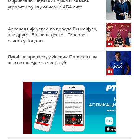
Мијаиловић: Одлазак Војиновића неће
угрозити функционисање АБА лиге
Арсенал није успео да доведе Винисијуса,
али другог Бразилца јесте – Гимараеш
стигао у Лондон
Лукић по преласку у Ипсвич: Поносан сам
што потписујем за овај клуб