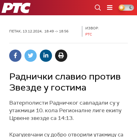
РТС
ИЗВОР:
ПЕТАК, 13.12.2024, 18:49 -> 18:56
РТС
Раднички славио против
Звезде у гостима
Ватерполисти Радничког савладали су у
утакмици 10. кола Регионалне лиге екипу
Црвене звезде са 14:13.
Крагујевчани су добро отворили утакмицу са