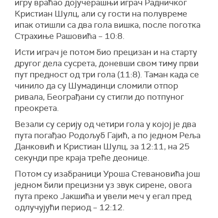
игру враћао дојучерашњи играч Радничког
Кристиан Шулц, али су гости на полувреме
ипак отишли са два гола вишка, после поготка
Страхиње Рашовића – 10:8.
Исти играч је потом био прецизан и на старту
другог дела сусрета, доневши свом тиму први
пут предност од три гола (11:8). Таман када се
чинило да су Шумадинци сломили отпор
ривала, Београђани су стигли до потпуног
преокрета.
Везали су серију од четири гола у којој је два
пута погађао Родољуб Гајић, а по једном Реља
Данковић и Кристиан Шулц, за 12:11, на 25
секунди пре краја треће деонице.
Потом су изабраници Уроша Стевановића још
једном били прецизни уз звук сирене, овога
пута преко Јакшића и увели меч у егал пред
одлучујући период – 12:12.