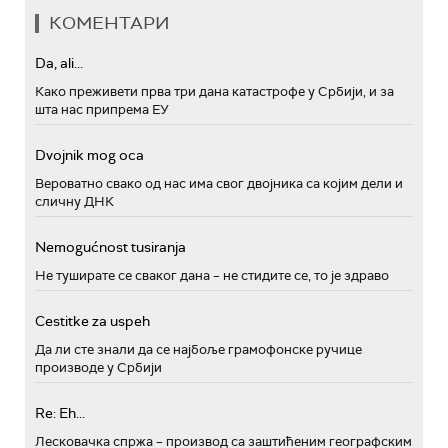
КОМЕНТАРИ
Da, ali...
Како преживети прва три дана катастрофе у Србији, и за
шта нас припрема ЕУ
Dvojnik mog oca
Вероватно свако од нас има свог двојника са којим дели и
сличну ДНК
Nemogućnost tusiranja
Не туширате се сваког дана – не стидите се, то је здраво
Cestitke za uspeh
Да ли сте знали да се најбоље грамофонске ручице
производе у Србији
Re: Eh...
Лесковачка спржа – производ са заштићеним географским