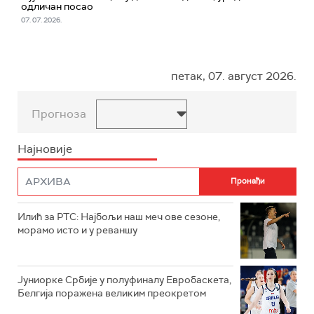
одличан посао
07. 07. 2026.
петак, 07. август 2026.
Прогноза
Најновије
Илић за РТС: Најбољи наш меч ове сезоне,
морамо исто и у реваншу
Јуниорке Србије у полуфиналу Евробаскета,
Белгија поражена великим преокретом