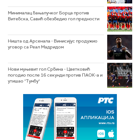
Минималац бањалучког Борца против
Витебска, Савић обезбедио гол предности
Ништа од Арсенала - Винисијус продужио
уговор са Реал Мадридом
Нови муњевит гол Србина - Цветковић
погодио после 16 секунди против ПАОК-а и
утишао "Тумбу"