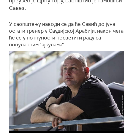
преузео је Црну Гору, саопштио је тамошњи
Савез.
У саопштењу наводи се да ће Савић до јуна
остати тренер у Саудијској Арабији, након чега
ће се у потпуности посветити раду са
популарним "ајкулама".