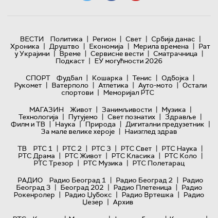
|
|
|
|
ВЕСТИ
Политика
Регион
Свет
Србија данас
|
|
|
|
Хроника
Друштво
Економија
Мерила времена
Рат
|
|
|
|
у Украјини
Време
Сервисне вести
Сматрачница
|
Подкаст
ЕУ могућности 2026
|
|
|
|
СПОРТ
Фудбал
Кошарка
Тенис
Одбојка
|
|
|
|
Рукомет
Ватерполо
Атлетика
Ауто-мото
Остали
|
спортови
Меморијал РТС
|
|
|
МАГАЗИН
Живот
Занимљивости
Музика
|
|
|
|
Технологијa
Путујемо
Свет познатих
Здравље
|
|
|
|
Филм и ТВ
Наука
Природа
Дигитални предузетник
|
За мале велике хероје
Наизглед здрав
|
|
|
|
|
ТВ
РТС 1
РТС 2
РТС 3
РТС Свет
РТС Наука
|
|
|
|
РТС Драма
РТС Живот
РТС Класика
РТС Коло
|
|
РТС Трезор
РТС Музика
РТС Полетарац
|
|
РАДИО
Радио Београд 1
Радио Београд 2
Радио
|
|
|
Београд 3
Београд 202
Радио Плетеница
Радио
|
|
|
Рокенролер
Радио Џубокс
Радио Вртешка
Радио
|
Џезер
Архив