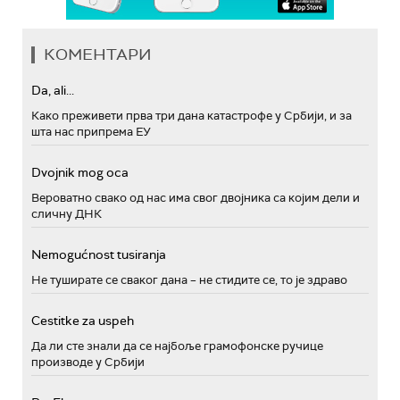
КОМЕНТАРИ
Da, ali...
Како преживети прва три дана катастрофе у Србији, и за
шта нас припрема ЕУ
Dvojnik mog oca
Вероватно свако од нас има свог двојника са којим дели и
сличну ДНК
Nemogućnost tusiranja
Не туширате се сваког дана – не стидите се, то је здраво
Cestitke za uspeh
Да ли сте знали да се најбоље грамофонске ручице
производе у Србији