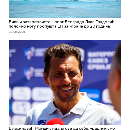
Бивши ватерполиста Новог Београда Лука Гладовић
поломио ногу, пропушта ЕП за играче до 20 година
02. 08. 2026.
Вујасиновић: Момци су дали све од себе, урадили смо