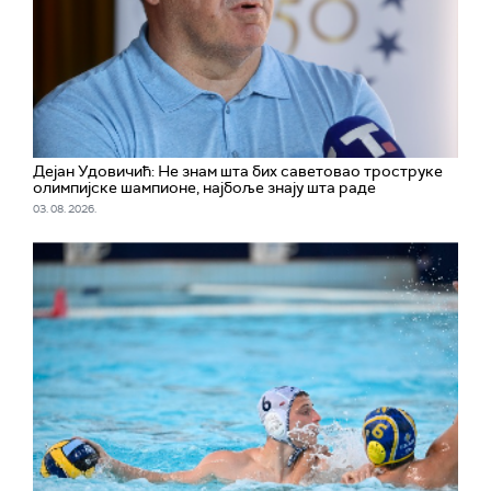
Дејан Удовичић: Не знам шта бих саветовао троструке
олимпијске шампионе, најбоље знају шта раде
03. 08. 2026.