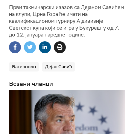
Први такмичарски изазов са Дејаном Савићем
на клупи, Црна Гора ће имати на
квалификационом турниру А дивизије
Светског купа који се игра у Букурешту од 7.
до 12. јануара наредне године.
Ватерполо
Дејан Савић
Везани чланци