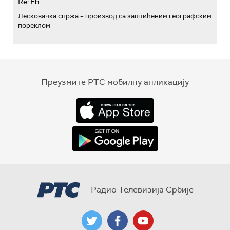
Re: Eh...
Лесковачка спржа – производ са заштићеним географским
пореклом
Преузмите РТС мобилну апликацију
Радио Телевизија Србије