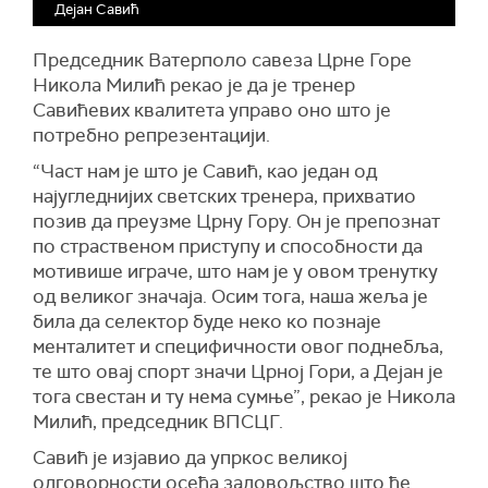
Дејан Савић
Председник Ватерполо савеза Црне Горе
Никола Милић рекао је да је тренер
Савићевих квалитета управо оно што је
потребно репрезентацији.
“Част нам је што је Савић, као један од
најугледнијих светских тренера, прихватио
позив да преузме Црну Гору. Он је препознат
по страственом приступу и способности да
мотивише играче, што нам је у овом тренутку
од великог значаја. Осим тога, наша жеља је
била да селектор буде неко ко познаје
менталитет и специфичности овог поднебља,
те што овај спорт значи Црној Гори, а Дејан је
тога свестан и ту нема сумње”, рекао је Никола
Милић, председник ВПСЦГ.
Савић је изјавио да упркос великој
одговорности осећа задовољство што ће