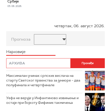
Србије
05. 06. 2026.
четвртак, 06. август 2026.
Прогноза
Најновије
Максималан учинак српских веслача на
старту Светског првенства за јуниоре – два
полуфинала и четвртфинале
Уефа не верује у Инфантиново извињење и
остаје при бојкоту Фифиних такмичења