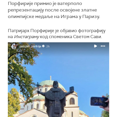
Порфирије примио је ватерполо
репрезентацију после освојене златне
олимпијске медаље на Играма у Паризу.
Патријарх Порфирије је објавио фотографију
на
Инстаграму
код споменика Светом Сави.