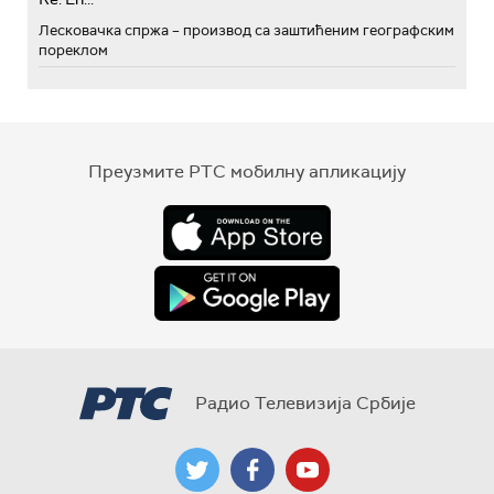
Лесковачка спржа – производ са заштићеним географским
пореклом
Преузмите РТС мобилну апликацију
Радио Телевизија Србије