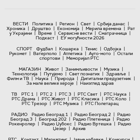
|
|
|
|
ВЕСТИ
Политика
Регион
Свет
Србија данас
|
|
|
|
Хроника
Друштво
Економија
Мерила времена
Рат
|
|
|
|
у Украјини
Време
Сервисне вести
Сматрачница
|
Подкаст
ЕУ могућности 2026
|
|
|
|
СПОРТ
Фудбал
Кошарка
Тенис
Одбојка
|
|
|
|
Рукомет
Ватерполо
Атлетика
Ауто-мото
Остали
|
спортови
Меморијал РТС
|
|
|
МАГАЗИН
Живот
Занимљивости
Музика
|
|
|
|
Технологијa
Путујемо
Свет познатих
Здравље
|
|
|
|
Филм и ТВ
Наука
Природа
Дигитални предузетник
|
За мале велике хероје
Наизглед здрав
|
|
|
|
|
ТВ
РТС 1
РТС 2
РТС 3
РТС Свет
РТС Наука
|
|
|
|
РТС Драма
РТС Живот
РТС Класика
РТС Коло
|
|
РТС Трезор
РТС Музика
РТС Полетарац
|
|
РАДИО
Радио Београд 1
Радио Београд 2
Радио
|
|
|
Београд 3
Београд 202
Радио Плетеница
Радио
|
|
|
Рокенролер
Радио Џубокс
Радио Вртешка
Радио
|
Џезер
Архив
|
|
|
|
РТС
Контакт
Маркетинг
Јавне набавке
Конкурси