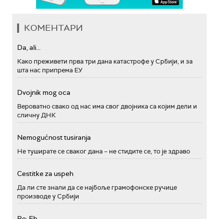
КОМЕНТАРИ
Da, ali...
Како преживети прва три дана катастрофе у Србији, и за
шта нас припрема ЕУ
Dvojnik mog oca
Вероватно свако од нас има свог двојника са којим дели и
сличну ДНК
Nemogućnost tusiranja
Не туширате се сваког дана – не стидите се, то је здраво
Cestitke za uspeh
Да ли сте знали да се најбоље грамофонске ручице
производе у Србији
Re: Eh...