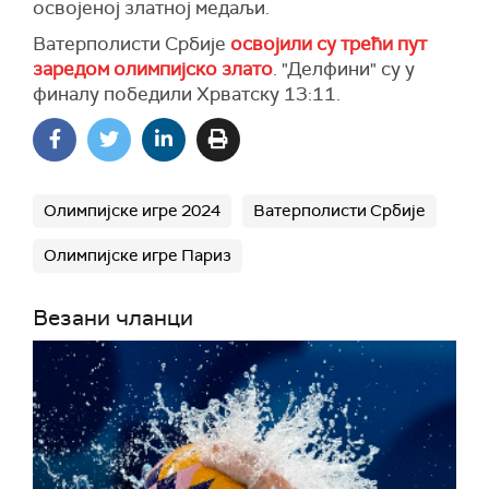
освојеној златној медаљи.
Ватерполисти Србије
освојили су трећи пут
заредом олимпијско злато
. "Делфини" су у
финалу победили Хрватску 13:11.
Олимпијске игре 2024
Ватерполисти Србије
Олимпијске игре Париз
Везани чланци