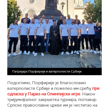
Патријарх Порфирије и ватерполисти Србије
Подсетимо, Порфирије је благословио
ватерполисте Србије и пожелео им срећу
пре
одласка у Париз на Олимпијске игре
. Након
тријумнфалног завршетка турнира, поглавар
Српске православне цркве им је честитао на