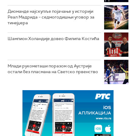
Диоманде најскупље појачање у историји
Реал Мадрида – седмогодишњи уговор за
тинејџера
Шампион Холандије довео Филипа Костића
Млади рукометаши поразом од Аустрије
остали без пласмана на Светско првенство