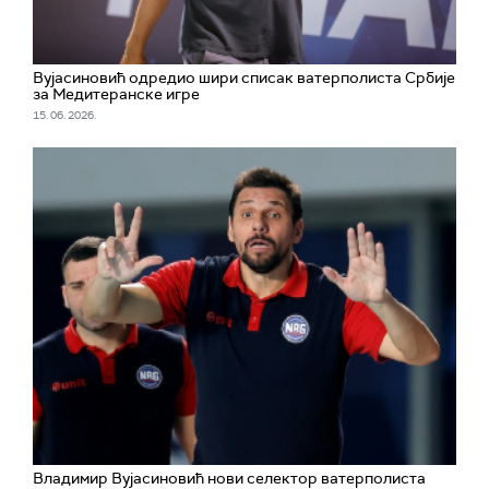
Вујасиновић одредио шири списак ватерполиста Србије
за Медитеранске игре
15. 06. 2026.
Владимир Вујасиновић нови селектор ватерполиста