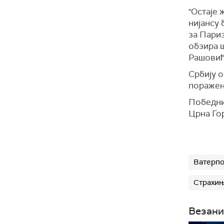
"Остаје 
нијансу 
за Пари
обзира ш
Рашовић,
Србију о
поражен
Победник
Црна Гор
Ватерпо
Страхи
Везани