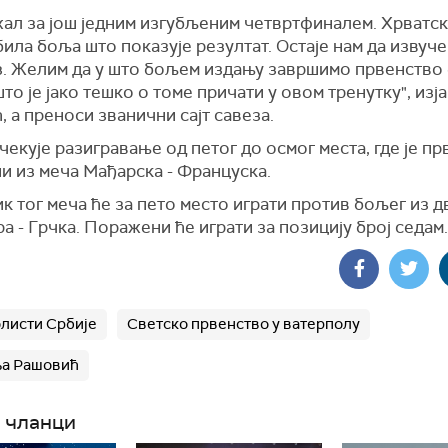
жал за још једним изгубљеним четвртфиналем. Хрватска
била боља што показује резултат. Остаје нам да извуч
з. Желим да у што бољем издању завршимо првенство
то је јако тешко о томе причати у овом тренутку", изја
 а преноси званични сајт савеза.
чекује разигравање од петог до осмог места, где је пр
и из меча Мађарска - Француска.
 тог меча ће за пето место играти против бољег из д
а - Грчка. Поражени ће играти за позицију број седам.
листи Србије
Светско првенство у ватерполу
ња Рашовић
 чланци