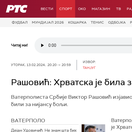
РТС
ВЕСТИ
СПОРТ
OKO
МАГАЗИН
ТВ
Р
ФУДБАЛ
МУНДИЈАЛ 2026
КОШАРКА
ТЕНИС
ОДБОЈКА
Читај ми!
ИЗВОР:
УТОРАК, 13.02.2024, 20:20 -> 20:59
ТАНЈУГ
Рашовић: Хрватска је била 
Ватерполиста Србије Виктор Рашовић изјавио 
били за нијансу бољи.
ВАТЕРПОЛО
Ватерпо
је Хрват
Дејан Удовичић: Не знам шта бих