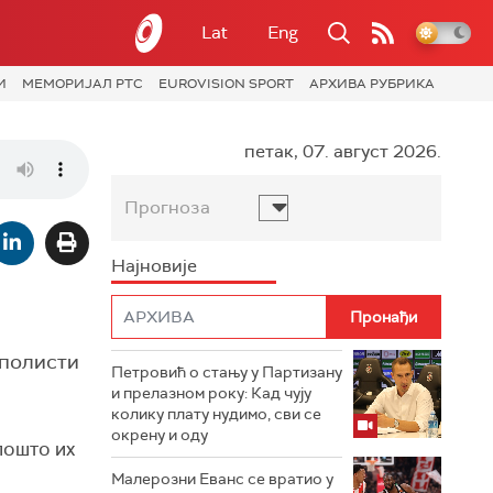
Lat
Eng
И
МЕМОРИЈАЛ РТС
EUROVISION SPORT
АРХИВА РУБРИКА
петак, 07. август 2026.
Прогноза
Најновије
рполисти
Петровић о стању у Партизану
и прелазном року: Кад чују
колику плату нудимо, сви се
окрену и оду
 пошто их
Малерозни Еванс се вратио у