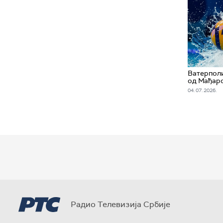
Ватерпол
од Мађарс
04. 07. 2026.
Радио Телевизија Србије