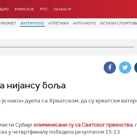
АДИО
ЕМИСИЈЕ
РТС
Остало
РУКОМЕТ
ВАТЕРПОЛО
АТЛЕТИКА
АУТО-МОТО
ОСТАЛИ СПОРТОВ
за нијансу боља
је након дуела са Хрватском, да су хрватски вате
листи Србије
елиминисани су са Светског првенства
,
ска у четвртфиналу победила резултатом 15:13.