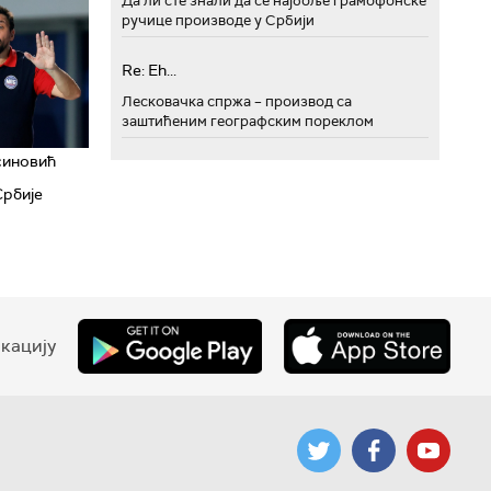
Да ли сте знали да се најбоље грамофонске
ручице производе у Србији
Re: Eh...
Лесковачка спржа – производ са
заштићеним географским пореклом
синовић
Србије
кацију