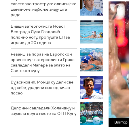
саветовао троструке олимпијске
шампионе, најбоље знају шта
раде
Бивши ватерполиста Новог
Београда Лука Гладовић
поломио ногу, пропушта ЕП за
играче до 20 година
Реванш за пораз на Европском
првенству - ватерполисти Грчке
савладали Мађаре за злато на
Светском купу
Вујасиновић: Момци су дали све
од себе, урадили смо одличан
посао
Делфини савладали Холандију и
заузели друго место на ОТП Купу
Виктор 