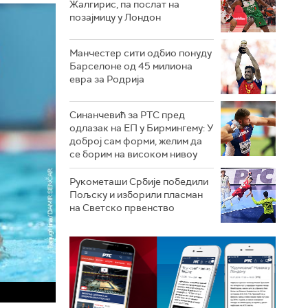
Жалгирис, па послат на
позајмицу у Лондон
Манчестер сити одбио понуду
Барселоне од 45 милиона
евра за Родрија
Синанчевић за РТС пред
одлазак на ЕП у Бирмингему: У
доброј сам форми, желим да
се борим на високом нивоу
Рукометаши Србије победили
Пољску и изборили пласман
на Светско првенство