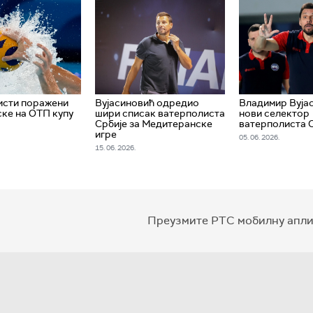
исти поражени
Вујасиновић одредио
Владимир Вуја
ке на ОТП купу
шири списак ватерполиста
нови селектор
Србије за Медитеранске
ватерполиста 
игре
05. 06. 2026.
15. 06. 2026.
Преузмите РТС мобилну апли