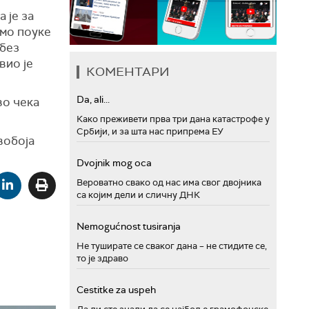
 је за
емо поуке
 без
вио је
КОМЕНТАРИ
Da, ali...
во чека
Како преживети прва три дана катастрофе у
Србији, и за шта нас припрема ЕУ
вобоја
Dvojnik mog oca
Вероватно свако од нас има свог двојника
са којим дели и сличну ДНК
Nemogućnost tusiranja
Не туширате се сваког дана – не стидите се,
то је здраво
Cestitke za uspeh