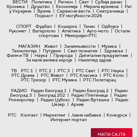
|
|
|
|
ВЕСТИ
Политика
Регион
Свет
Србија данас
|
|
|
|
Хроника
Друштво
Економија
Мерила времена
Рат
|
|
|
|
у Украјини
Време
Сервисне вести
Сматрачница
|
Подкаст
ЕУ могућности 2026
|
|
|
|
СПОРТ
Фудбал
Кошарка
Тенис
Одбојка
|
|
|
|
Рукомет
Ватерполо
Атлетика
Ауто-мото
Остали
|
спортови
Меморијал РТС
|
|
|
МАГАЗИН
Живот
Занимљивости
Музика
|
|
|
|
Технологијa
Путујемо
Свет познатих
Здравље
|
|
|
|
Филм и ТВ
Наука
Природа
Дигитални предузетник
|
За мале велике хероје
Наизглед здрав
|
|
|
|
|
ТВ
РТС 1
РТС 2
РТС 3
РТС Свет
РТС Наука
|
|
|
|
РТС Драма
РТС Живот
РТС Класика
РТС Коло
|
|
РТС Трезор
РТС Музика
РТС Полетарац
|
|
РАДИО
Радио Београд 1
Радио Београд 2
Радио
|
|
|
Београд 3
Београд 202
Радио Плетеница
Радио
|
|
|
Рокенролер
Радио Џубокс
Радио Вртешка
Радио
|
Џезер
Архив
|
|
|
|
РТС
Контакт
Маркетинг
Јавне набавке
Конкурси
Интернет портал
МАПА САЈТА