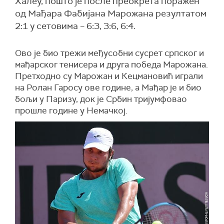
Халеу, пошто је после преокрета поражен
од Мађара Фабијана Марожана резултатом
2:1 у сетовима – 6:3, 3:6, 6:4.
Ово је био трежи међусобни сусрет српског и
мађарског тенисера и друга победа Марожана.
Претходно су Марожан и Кецмановић играли
на Ролан Гаросу ове године, а Мађар је и био
бољи у Паризу, док је Србин тријумфовао
прошле године у Немачкој.