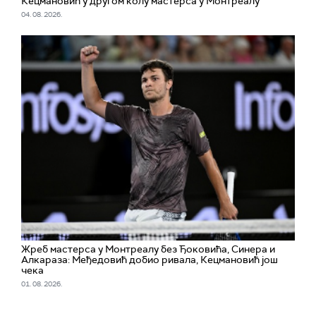
Кецмановић у другом колу мастерса у Монтреалу
04. 08. 2026.
Жреб мастерса у Монтреалу без Ђоковића, Синера и
Алкараза: Међедовић добио ривала, Кецмановић још
чека
01. 08. 2026.