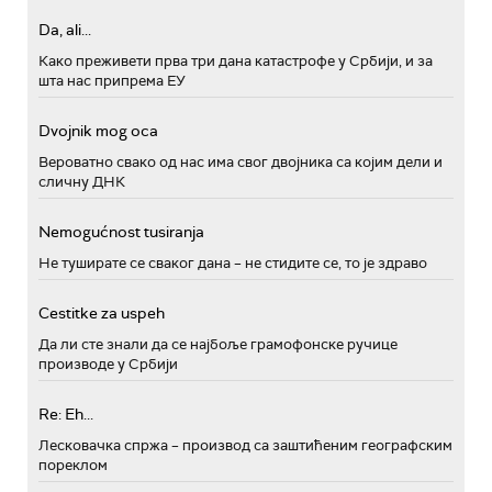
Da, ali...
Како преживети прва три дана катастрофе у Србији, и за
шта нас припрема ЕУ
Dvojnik mog oca
Вероватно свако од нас има свог двојника са којим дели и
сличну ДНК
Nemogućnost tusiranja
Не туширате се сваког дана – не стидите се, то је здраво
Cestitke za uspeh
Да ли сте знали да се најбоље грамофонске ручице
производе у Србији
Re: Eh...
Лесковачка спржа – производ са заштићеним географским
пореклом