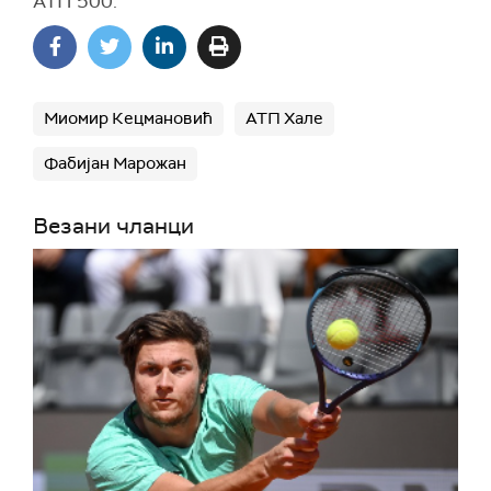
АТП 500.
Миомир Кецмановић
АТП Хале
Фабијан Марожан
Везани чланци