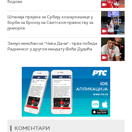
бодове
Шпанија прејакa за Србију, кошаркашице у
борби за бронзу на Светском првенству за
јуниорке
Земун немоћан на "Чика Дачи" - прва победа
Радничког у другом мандату Феђе Дудића
КОМЕНТАРИ