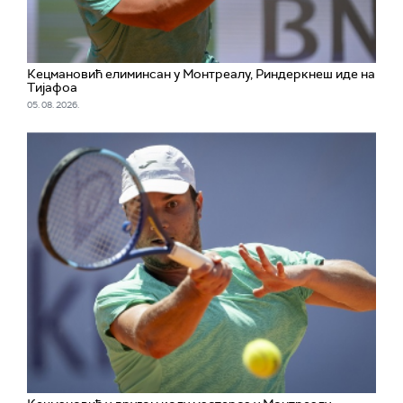
Кецмановић елиминсан у Монтреалу, Риндеркнеш иде на
Тијафоа
05. 08. 2026.