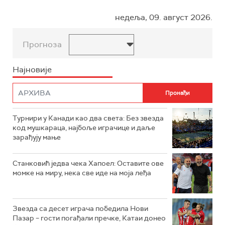
недеља, 09. август 2026.
Прогноза
Најновије
Турнири у Канади као два света: Без звезда
код мушкараца, најбоље играчице и даље
зарађују мање
Станковић једва чека Хапоел: Оставите ове
момке на миру, нека све иде на моја леђа
Звезда са десет играча победила Нови
Пазар – гости погађали пречке, Катаи донео