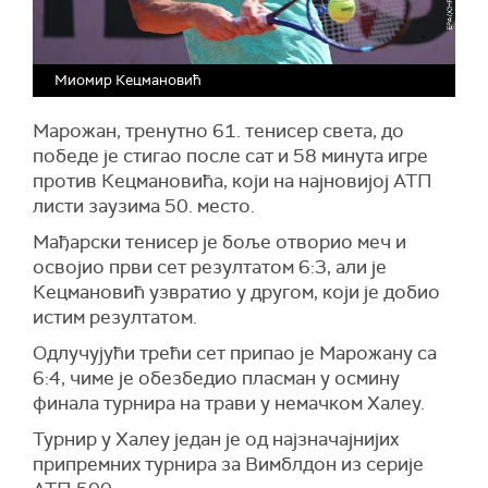
Миомир Кецмановић
Марожан, тренутно 61. тенисер света, до
победе је стигао после сат и 58 минута игре
против Кецмановића, који на најновијој АТП
листи заузима 50. место.
Мађарски тенисер је боље отворио меч и
освојио први сет резултатом 6:3, али је
Кецмановић узвратио у другом, који је добио
истим резултатом.
Одлучујући трећи сет припао је Марожану са
6:4, чиме је обезбедио пласман у осмину
финала турнира на трави у немачком Халеу.
Турнир у Халеу један је од најзначајнијих
припремних турнира за Вимблдон из серије