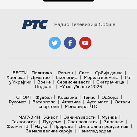
Радио Телевизија Србије
|
|
|
|
ВЕСТИ
Политика
Регион
Свет
Србија данас
|
|
|
|
Хроника
Друштво
Економија
Мерила времена
Рат
|
|
|
|
у Украјини
Време
Сервисне вести
Сматрачница
|
Подкаст
ЕУ могућности 2026
|
|
|
|
СПОРТ
Фудбал
Кошарка
Тенис
Одбојка
|
|
|
|
Рукомет
Ватерполо
Атлетика
Ауто-мото
Остали
|
спортови
Меморијал РТС
|
|
|
МАГАЗИН
Живот
Занимљивости
Музика
|
|
|
|
Технологијa
Путујемо
Свет познатих
Здравље
|
|
|
|
Филм и ТВ
Наука
Природа
Дигитални предузетник
|
За мале велике хероје
Наизглед здрав