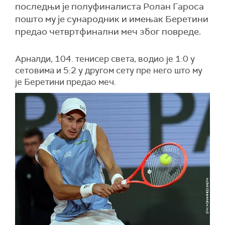
последњи је полуфиналиста Ролан Гароса
пошто му је сународник и имењак Беретини
предао четвртфинални меч због повреде.
Арналди, 104. тенисер света, водио је 1:0 у
сетовима и 5:2 у другом сету пре него што му
је Беретини предао меч.