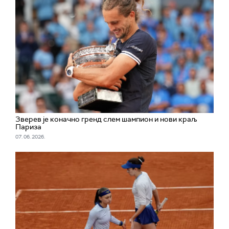
Зверев је коначно гренд слем шампион и нови краљ
Париза
07. 06. 2026.