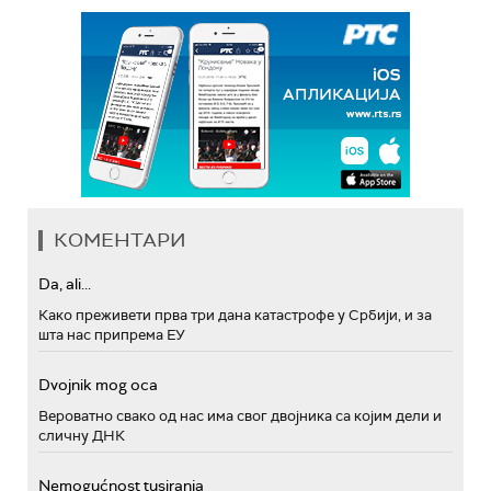
КОМЕНТАРИ
Da, ali...
Како преживети прва три дана катастрофе у Србији, и за
шта нас припрема ЕУ
Dvojnik mog oca
Вероватно свако од нас има свог двојника са којим дели и
сличну ДНК
Nemogućnost tusiranja