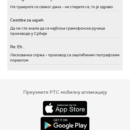
Не туширате се сваког дана – не стидите се, то је здраво
Cestitke za uspeh
Да ли сте знали да се најбоље грамофонске ручице
производе у Србији
Re: Eh...
Лесковачка спржа – производ са заштићеним географским
пореклом
Преузмите РТС мобилну апликацију