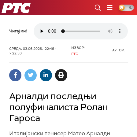
РТС
Читај ми!
ИЗВОР:
СРЕДА, 03.06.2026, 22:46 -
АУТОР:
> 22:53
РТС
Арналди последњи
полуфиналиста Ролан
Гароса
Италијански тенисер Матео Арналди