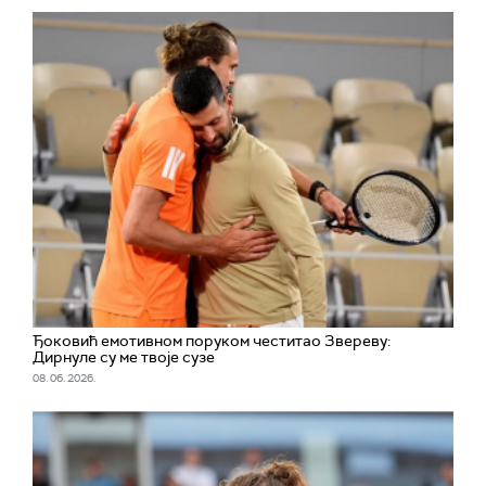
Ђоковић емотивном поруком честитао Звереву:
Дирнуле су ме твоје сузе
08. 06. 2026.