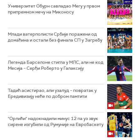
Универзитет Обурн савладао Мегу у првом
припремном мечу на Миконосу
Млади ватерполисти Србије поражени од
домаћина и остали без финала СП у Загребу
Легенда Барселоне стигла у МЛС, али не код
Месија – Серђи Роберто у Галаксију
Тадић асистирао, али узалуд – повратак у
Ередивизију неће по добром памтити
"Орлићи" надокнадили минус 12 па уз звук
сирене изгубили од Румуније на Евробаскету