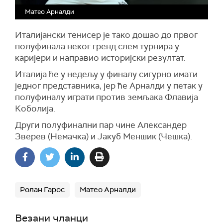
Матео Арналди
Италијански тенисер је тако дошао до првог
полуфинала неког гренд слем турнира у
каријери и направио историјски резултат.
Италија ће у недељу у финалу сигурно имати
једног представника, јер ће Арналди у петак у
полуфиналу играти против земљака Флавија
Коболија.
Други полуфинални пар чине Александер
Зверев (Немачка) и Јакуб Меншик (Чешка).
Ролан Гарос
Матео Арналди
Везани чланци