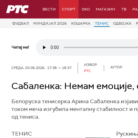
РТС
ВЕСТИ
СПОРТ
OKO
МАГАЗИН
ТВ
Р
ФУДБАЛ
МУНДИЈАЛ 2026
КОШАРКА
ТЕНИС
ОДБОЈКА
Читај ми!
ИЗВОР:
АУТОР:
СРЕДА, 03.06.2026, 17:38 -> 18:37
РТС
Сабаленка: Немам емоције, 
Белоруска тенисерка Арина Сабаленка изјавил
током меча изгубила менталну стабилност и при
од тениса.
ТЕНИС
Рускиња