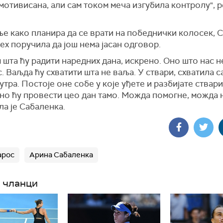
мотивисана, али сам током меча изгубила контролу", р
ње како планира да се врати на победнички колосек, 
мех поручила да још нема јасан одговор.
 шта ћу радити наредних дана, искрено. Оно што нас не
с. Ваљда ћу схватити шта не ваља. У ствари, схватила с
утра. Постоје оне собе у које уђете и разбијате ствари
но ћу провести цео дан тамо. Можда помогне, можда н
а је Сабаленка.
арос
Арина Сабаленка
 чланци