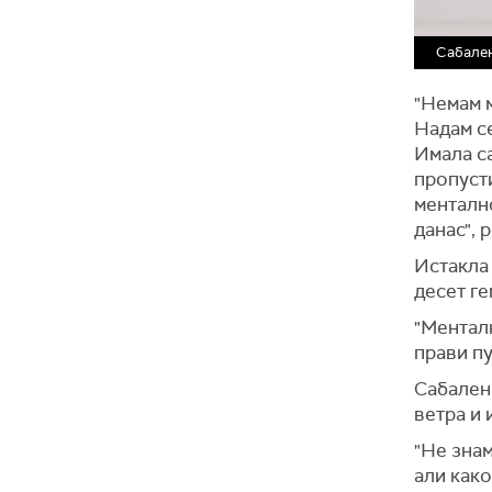
Сабален
"Немам м
Надам се
Имала са
пропусти
ментално
данас", 
Истакла 
десет г
"Менталн
прави пу
Сабаленк
ветра и 
"Не знам
али како