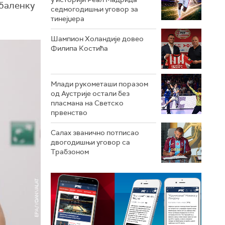
абаленку
седмогодишњи уговор за
тинејџера
Шампион Холандије довео
Филипа Костића
Млади рукометаши поразом
од Аустрије остали без
пласмана на Светско
првенство
Салах званично потписао
двогодишњи уговор са
Трабзоном