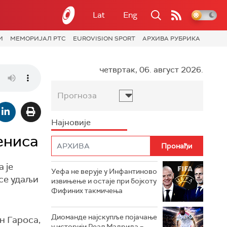
Lat
Eng
И
МЕМОРИЈАЛ РТС
EUROVISION SPORT
АРХИВА РУБРИКА
четвртак, 06. август 2026.
Прогноза
Најновије
ениса
 је
Уефа не верује у Инфантиново
 се удаљи
извињење и остаје при бојкоту
Фифиних такмичења
Диоманде најскупље појачање
н Гароса,
у историји Реал Мадрида –