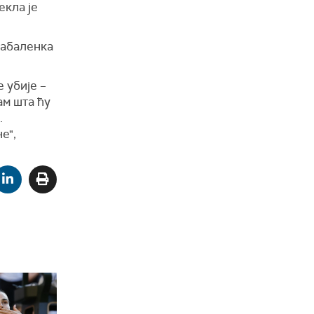
екла је
Сабаленка
 убије –
ам шта ћу
.
е",