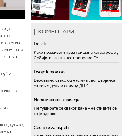
сада.
КОМЕНТАРИ
ално.
и сам их
Da, ali...
исам могла
Како преживети прва три дана катастрофе у
 грешка
Србији, и за шта нас припрема ЕУ
Dvojnik mog oca
згуби
Вероватно свако од нас има свог двојника
са којим дели и сличну ДНК
атим на
Nemogućnost tusiranja
јаког
Не туширате се сваког дана – не стидите се,
то је здраво
ако дувао,
Cestitke za uspeh
меча.