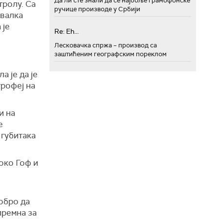
Да ли сте знали да се најбоље грамофонске
тролу. Са
ручице производе у Србији
ивалка
 је
Re: Eh...
Лесковачка спржа – производ са
заштићеним географским пореклом
а је да је
трофеј на
и на
е
 губитака
око Гоф и
обро да
премна за