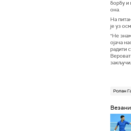
борбу и 
она.
На пита
је уз ос
"Не знам
ојача на
радити с
Вероват
закључил
Ролан Г
Везани