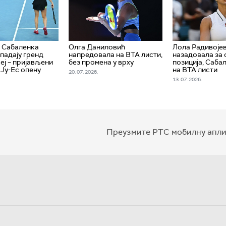
 Сабаленка
Олга Даниловић
Лола Радивоје
ападају гренд
напредовала на ВТА листи,
назадовала за
еј – пријављени
без промена у врху
позиција, Саба
 Ју-Ес опену
на ВТА листи
20. 07. 2026.
13. 07. 2026.
Преузмите РТС мобилну апли