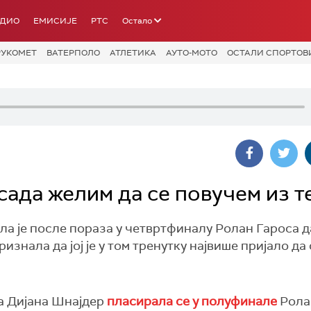
АДИО
ЕМИСИЈЕ
РТС
Остало
РУКОМЕТ
ВАТЕРПОЛО
АТЛЕТИКА
АУТО-МОТО
ОСТАЛИ СПОРТОВ
сада желим да се повучем из т
а је после пораза у четвртфиналу Ролан Гароса да
знала да јој је у том тренутку највише пријало да
 Дијана Шнајдер
пласирала се у полуфинале
Рола