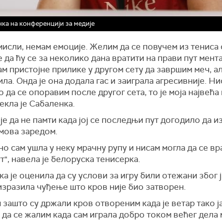
ка на конференцији за медије
исли, немам емоције. Желим да се повучем из тениса 
 да ћу се за неколико дана вратити на прави пут мент
м пристојне прилике у другом сету да завршим меч, ал
ла. Онда је она додала гас и заиграла агресивније. Н
 да се опоравим после другог сета, то је моја највећа
рекла је Сабаленка.
је да не памти када јој се последњи пут догодило да и
емова заредом.
о сам ушла у неку мрачну рупу и нисам могла да се вр
т", навела је белоруска тенисерка.
а је оценила да су услови за игру били отежани због 
изразила чуђење што кров није био затворен.
 зашто су држали кров отвореним када је ветар тако ј
 да се жалим када сам играла добро током већег дела 