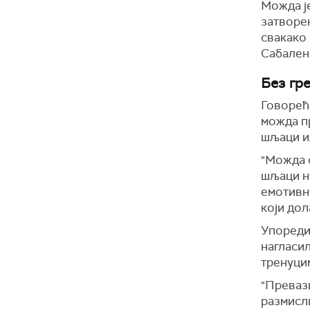
Можда је
затворен
свакако 
Сабален
Без гр
Говорећи
можда п
шљаци и
"Можда с
шљаци н
емотивна
који дол
Упореди
нагласил
тренуци
"Превази
размисли