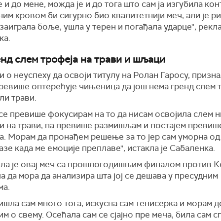
 и до мене, можда је и до тога што сам ја изгубила кон
им кровом би сигурно био квалитетнији меч, али је р
заиграла боље, ушла у терен и погађала ударце", рекла
ка.
енд слем трофеја на трави и шљаци
 о неуспеху да освоји титулу на Ролан Гаросу, признал
ревише оптерећује чињеница да још нема гренд слем 
ли трави.
е превише фокусирам на то да нисам освојила слем н
и на трави, па превише размишљам и постајем превиш
. Морам да пронађем решење за то јер сам уморна од
азе када ме емоције преплаве", истакла је Сабаленка.
ла је овај меч са прошлогодишњим финалом против К
а да мора да анализира шта јој се дешава у пресудним
ма.
шла сам много тога, искусна сам тенисерка и морам д
м о свему. Осећала сам се сјајно пре меча, била сам с