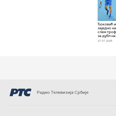
Ђоковић и
заједно н
слем троф
за дубл на
27. 07. 2026.
Радио Телевизија Србије