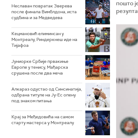
пошто ј
Неславан повратак Зверева
резултат
после финала Вимблдона, иста
судбина и за Медведева
Кецмановић елиминсан у
Монтреалу, Риндеркнеш иде на
Тијафоа
Јуниорке Србије првакиње
Европе у тенису, Мађарска
срушена после два меча
Алкараз одустао од Синсинатија,
одбрана титуле на Ју-Ес опену
под знаком питања
Крај за Међедовића на самом
старту мастерса у Монтреалу