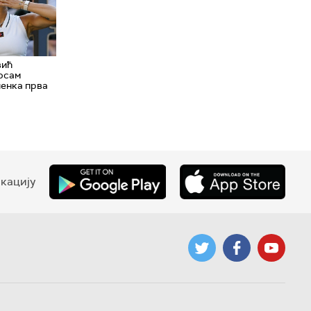
вић
 осам
ленка прва
кацију