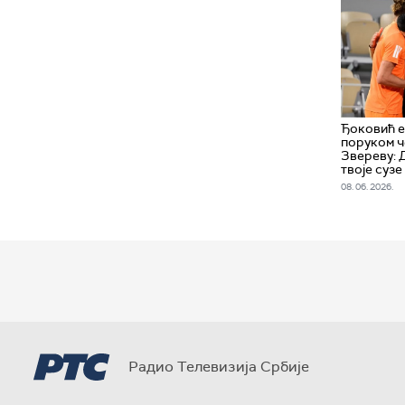
Ђоковић 
поруком ч
Звереву: 
твоје сузе
08. 06. 2026.
Радио Телевизија Србије