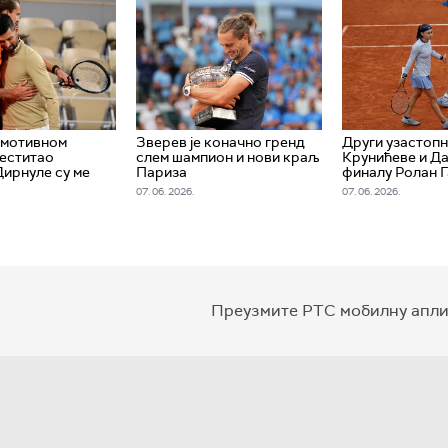
емотивном
Зверев је коначно гренд
Други узастопн
еститао
слем шампион и нови краљ
Крунићеве и Да
Дирнуле су ме
Париза
финалу Ролан 
07. 06. 2026.
07. 06. 2026.
Преузмите РТС мобилну апли