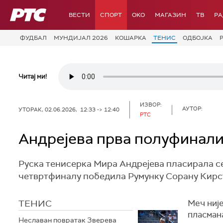
РТС
ВЕСТИ
СПОРТ
OKO
МАГАЗИН
ТВ
Р
ФУДБАЛ
МУНДИЈАЛ 2026
КОШАРКА
ТЕНИС
ОДБОЈКА
Читај ми!
ИЗВОР:
АУТОР:
УТОРАК, 02.06.2026, 12:33 -> 12:40
РТС
Андрејева прва полуфинали
Руска тенисерка Мира Андрејева пласирала се
четвртфиналу победила Румунку Сорану Кирстеу
ТЕНИС
Меч није
пласман
Неславан повратак Зверева