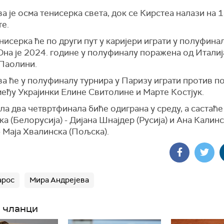
а је осма тенисерка света, док се Кирстеа налази на 1
те.
нисерка ће по други пут у каријери играти у полуфина
Она је 2024. године у полуфиналу поражена од Итали
Паолини.
ва ће у полуфиналу турнира у Паризу играти против 
еђу Украјинки Елине Свитолине и Марте Костјук.
а два четвртфинала биће одиграна у среду, а састаће
а (Белорусија) - Дијана Шнајдер (Русија) и Ана Калинс
 - Маја Хвалинска (Пољска).
арос
Мира Андрејева
 чланци