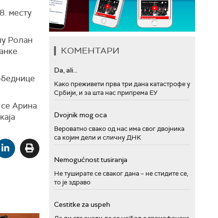
8. месту
лу Ролан
КОМЕНТАРИ
јанке
Da, ali...
победнице
Како преживети прва три дана катастрофе у
Србији, и за шта нас припрема ЕУ
 се Арина
Dvojnik mog oca
каја
Вероватно свако од нас има свог двојника
са којим дели и сличну ДНК
Nemogućnost tusiranja
Не туширате се сваког дана – не стидите се,
то је здраво
Cestitke za uspeh