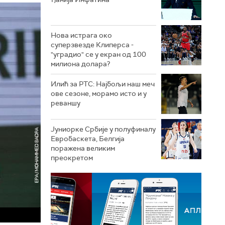
Нова истрага око
суперзвезде Клиперса -
"уградио" се у екран од 100
милиона долара?
Илић за РТС: Најбољи наш меч
ове сезоне, морамо исто и у
реваншу
Јуниорке Србије у полуфиналу
Евробаскета, Белгија
поражена великим
преокретом