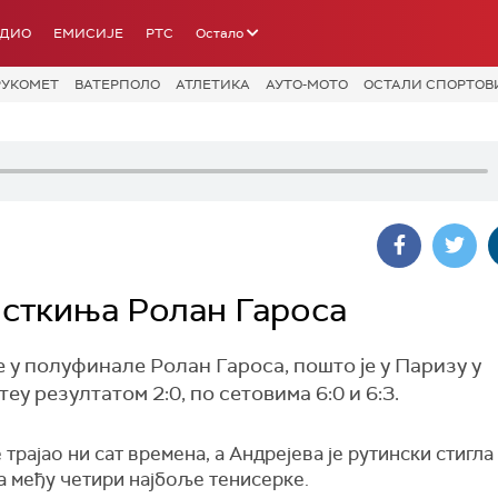
АДИО
ЕМИСИЈЕ
РТС
Остало
РУКОМЕТ
ВАТЕРПОЛО
АТЛЕТИКА
АУТО-МОТО
ОСТАЛИ СПОРТОВ
сткиња Ролан Гароса
 у полуфинале Ролан Гароса, пошто је у Паризу у
 резултатом 2:0, по сетовима 6:0 и 6:3.
 трајао ни сат времена, а Андрејева је рутински стигла
а међу четири најбоље тенисерке.