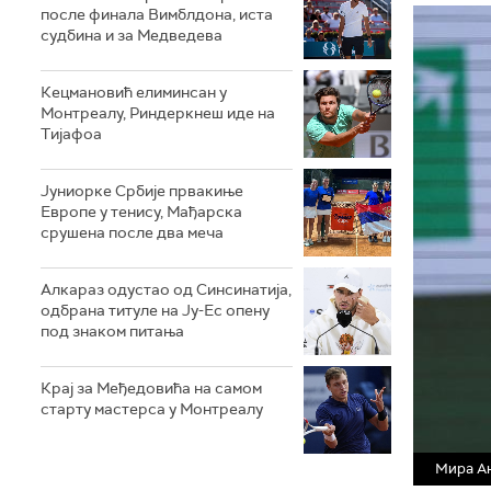
после финала Вимблдона, иста
судбина и за Медведева
Кецмановић елиминсан у
Монтреалу, Риндеркнеш иде на
Тијафоа
Јуниорке Србије првакиње
Европе у тенису, Мађарска
срушена после два меча
Алкараз одустао од Синсинатија,
одбрана титуле на Ју-Ес опену
под знаком питања
Крај за Међедовића на самом
старту мастерса у Монтреалу
Мира Ан