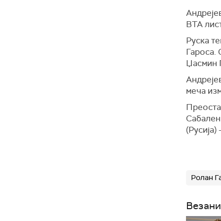
Андрејев
ВТА лис
Руска те
Гароса. 
Џасмин 
Андреје
меча изм
Преостал
Сабаленк
(Русија)
Ролан Г
Везани