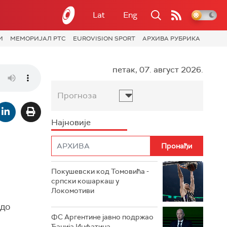
Lat
Eng
И
МЕМОРИЈАЛ РТС
EUROVISION SPORT
АРХИВА РУБРИКА
петак, 07. август 2026.
Прогноза
Најновије
Покушевски код Томовића -
српски кошаркаш у
Локомотиви
 до
ФС Аргентине јавно подржао
Ђанија Инфатина