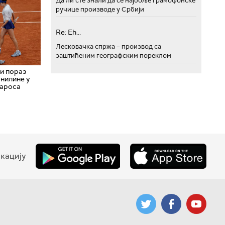
Да ли сте знали да се најбоље грамофонске
ручице производе у Србији
Re: Eh...
Лесковачка спржа – производ са
заштићеним географским пореклом
и пораз
нилине у
Гароса
кацију