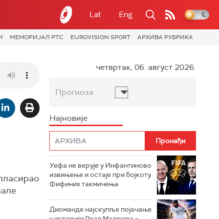
Lat
Eng
И
МЕМОРИЈАЛ РТС
EUROVISION SPORT
АРХИВА РУБРИКА
четвртак, 06. август 2026.
Прогноза
Најновије
Уефа не верује у Инфантиново
извињење и остаје при бојкоту
и пласирао
Фифиних такмичења
нале
Диоманде најскупље појачање
у историји Реал Мадрида –