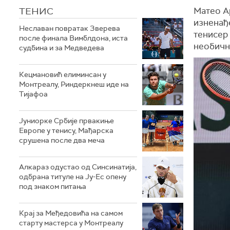
ТЕНИС
Матео Ар
изненађ
Неславан повратак Зверева
тенисер 
после финала Вимблдона, иста
необично
судбина и за Медведева
Кецмановић елиминсан у
Монтреалу, Риндеркнеш иде на
Тијафоа
Јуниорке Србије првакиње
Европе у тенису, Мађарска
срушена после два меча
Алкараз одустао од Синсинатија,
одбрана титуле на Ју-Ес опену
под знаком питања
Крај за Међедовића на самом
старту мастерса у Монтреалу