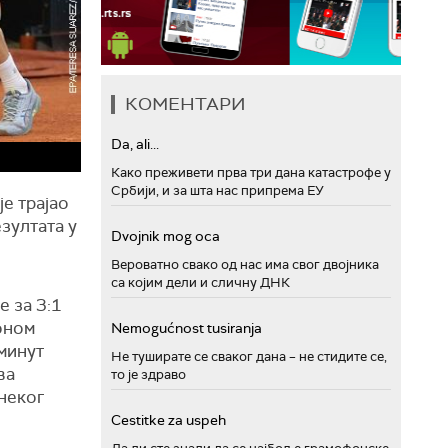
КОМЕНТАРИ
Da, ali...
Како преживети прва три дана катастрофе у
Србији, и за шта нас припрема ЕУ
е трајао
зултата у
Dvojnik mog oca
Вероватно свако од нас има свог двојника
са којим дели и сличну ДНК
е за 3:1
лоном
Nemogućnost tusiranja
 минут
Не туширате се сваког дана – не стидите се,
ва
то је здраво
 неког
Cestitke za uspeh