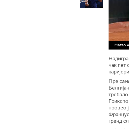
Матео 
Надиграо
чак пет 
каријери
Пре само
Белгијан
требало 
Грикспор
провео 
Француск
гренд сл