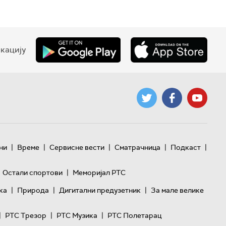
кацију
|
|
|
|
|
ни
Време
Сервисне вести
Сматрачница
Подкаст
|
Остали спортови
Меморијал РТС
|
|
|
ка
Природа
Дигитални предузетник
За мале велике
|
|
|
РТС Трезор
РТС Музика
РТС Полетарац