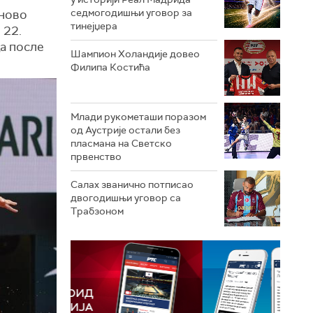
седмогодишњи уговор за
 ново
тинејџера
 22.
да после
Шампион Холандије довео
Филипа Костића
Млади рукометаши поразом
од Аустрије остали без
пласмана на Светско
првенство
Салах званично потписао
двогодишњи уговор са
Трабзоном