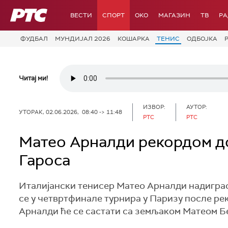
РТС
ВЕСТИ
СПОРТ
OKO
МАГАЗИН
ТВ
Р
ФУДБАЛ
МУНДИЈАЛ 2026
КОШАРКА
ТЕНИС
ОДБОЈКА
Читај ми!
ИЗВОР:
АУТОР:
УТОРАК, 02.06.2026, 08:40 -> 11:48
РТС
РТС
Матео Арналди рекордом д
Гароса
Италијански тенисер Матео Арналди надиграо је 
се у четвртфинале турнира у Паризу после рек
Арналди ће се састати са земљаком Матеом Б