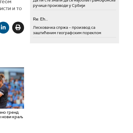
Да ли сте знали да се најбоље грамофонске
атеом
ручице производе у Србији
исти и то
Re: Eh...
Лесковачка спржа – производ са
заштићеним географским пореклом
чно гренд
и нови краљ