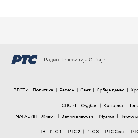
Радио Телевизија Србије
|
|
|
|
ВЕСТИ
Политика
Регион
Свет
Србија данас
Хр
|
|
СПОРТ
Фудбал
Кошарка
Тен
|
|
|
МАГАЗИН
Живот
Занимљивости
Музика
Техноло
|
|
|
|
ТВ
РТС 1
РТС 2
РТС 3
РТС Свет
РТ