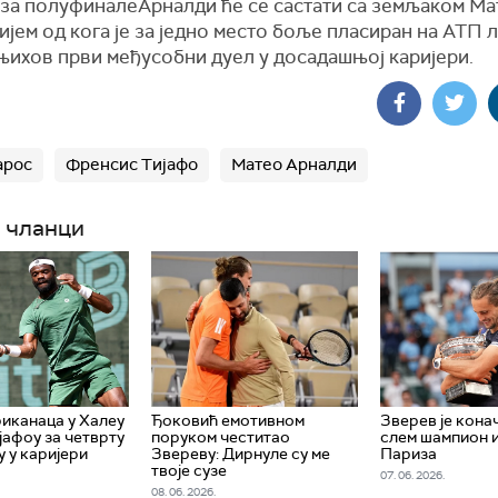
 за полуфиналеАрналди ће се састати са земљаком М
јем од кога је за једно место боље пласиран на АТП л
њихов први међусобни дуел у досадашњој каријери.
арос
Френсис Тијафо
Матео Арналди
 чланци
иканаца у Халеу
Ђоковић емотивном
Зверев је кона
јафоу за четврту
поруком честитао
слем шампион 
у у каријери
Звереву: Дирнуле су ме
Париза
твоје сузе
07. 06. 2026.
08. 06. 2026.