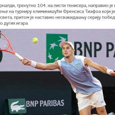
налди, тренутно 104. на листи тенисера, направио је
ење на турниру елиминишући Френсиса Тиафоа који је
света, притом је наставио несвакидашњу серију побе
 дугих игара.