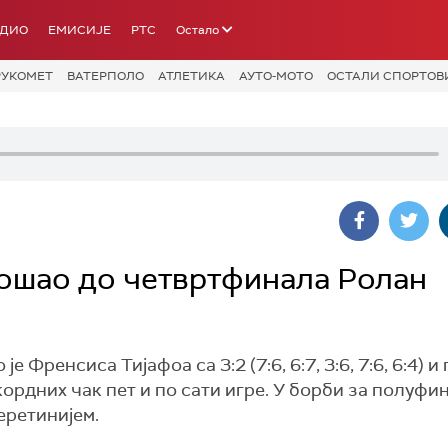
АДИО
ЕМИСИЈЕ
РТС
Остало
РУКОМЕТ
ВАТЕРПОЛО
АТЛЕТИКА
АУТО-МОТО
ОСТАЛИ СПОРТОВ
ошао до четвртфинала Ролан
Френсиса Тијафоа са 3:2 (7:6, 6:7, 3:6, 7:6, 6:4) 
ордних чак пет и по сати игре. У борби за полуфи
еретинијем.