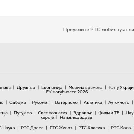
Преузмите РТС мобилну апли
|
|
|
|
оника
Друштво
Економија
Мерила времена
Рат у Украји
ЕУ могућности 2026
|
|
|
|
|
|
ис
Одбојка
Рукомет
Ватерполо
Атлетика
Ауто-мото
|
|
|
|
|
гијa
Путујемо
Свет познатих
Здравље
Филм и ТВ
Нау
|
хероје
Наизглед здрав
|
|
|
|
С Наука
РТС Драма
РТС Живот
РТС Класика
РТС Коло