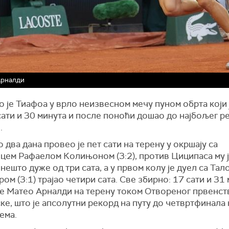
Арналди
 је Тиафоа у врло неизвесном мечу пуном обрта који ј
сати и 30 минута и после поноћи дошао до најбољег ре
.
 два дана провео је пет сати на терену у окршају са
цем Рафаелом Колињоном (3:2), против Циципаса му ј
нешто дуже од три сата, а у првом колу је дуел са Та
ом (3:1) трајао четири сата. Све збирно: 17 сати и 31
је Матео Арналди на терену током Отвореног првенст
е, што је апсолутни рекорд на путу до четвртфинала
ема.