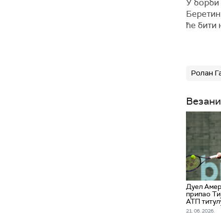
У борби
Беретини
ће бити 
Ролан Г
Везани
Дуел Амер
припао Ти
АТП титул
21. 06. 2026.