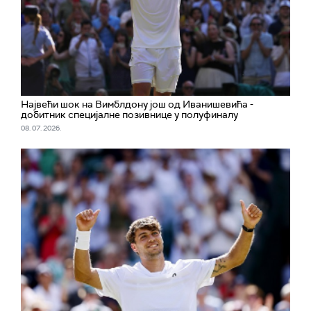
Највећи шок на Вимблдону још од Иванишевића -
добитник специјалне позивнице у полуфиналу
08. 07. 2026.