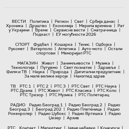
|
|
|
|
ВЕСТИ
Политика
Регион
Свет
Србија данас
|
|
|
|
Хроника
Друштво
Економија
Мерила времена
Рат
|
|
|
|
у Украјини
Време
Сервисне вести
Сматрачница
|
Подкаст
ЕУ могућности 2026
|
|
|
|
СПОРТ
Фудбал
Кошарка
Тенис
Одбојка
|
|
|
|
Рукомет
Ватерполо
Атлетика
Ауто-мото
Остали
|
спортови
Меморијал РТС
|
|
|
МАГАЗИН
Живот
Занимљивости
Музика
|
|
|
|
Технологијa
Путујемо
Свет познатих
Здравље
|
|
|
|
Филм и ТВ
Наука
Природа
Дигитални предузетник
|
За мале велике хероје
Наизглед здрав
|
|
|
|
|
ТВ
РТС 1
РТС 2
РТС 3
РТС Свет
РТС Наука
|
|
|
|
РТС Драма
РТС Живот
РТС Класика
РТС Коло
|
|
РТС Трезор
РТС Музика
РТС Полетарац
|
|
РАДИО
Радио Београд 1
Радио Београд 2
Радио
|
|
|
Београд 3
Београд 202
Радио Плетеница
Радио
|
|
|
Рокенролер
Радио Џубокс
Радио Вртешка
Радио
|
Џезер
Архив
|
|
|
|
РТС
Контакт
Маркетинг
Јавне набавке
Конкурси