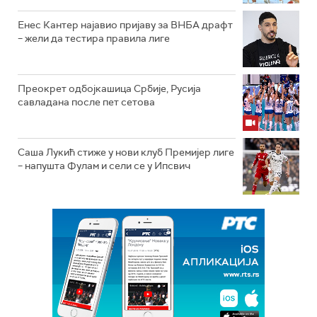
Енес Кантер најавио пријаву за ВНБА драфт
– жели да тестира правила лиге
Преокрет одбојкашица Србије, Русија
савладана после пет сетова
Саша Лукић стиже у нови клуб Премијер лиге
– напушта Фулам и сели се у Ипсвич