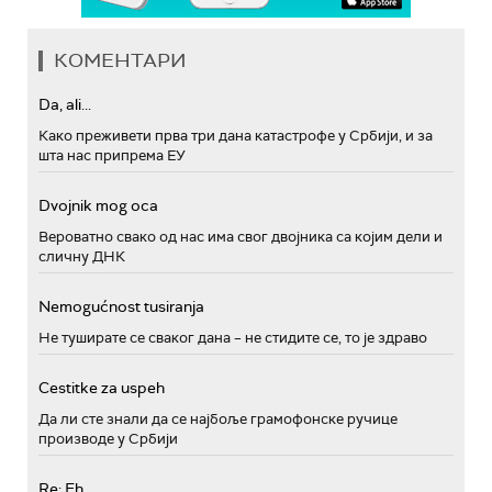
КОМЕНТАРИ
Da, ali...
Како преживети прва три дана катастрофе у Србији, и за
шта нас припрема ЕУ
Dvojnik mog oca
Вероватно свако од нас има свог двојника са којим дели и
сличну ДНК
Nemogućnost tusiranja
Не туширате се сваког дана – не стидите се, то је здраво
Cestitke za uspeh
Да ли сте знали да се најбоље грамофонске ручице
производе у Србији
Re: Eh...