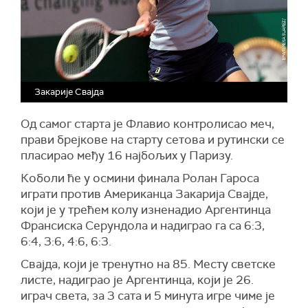
Закарије Свајда
Од самог старта је Флавио контролисао меч,
прави брејкове на старту сетова и рутински се
пласирао међу 16 најбољих у Паризу.
Коболи ће у осмини финала Ролан Гароса
играти против Американца Закарија Свајде,
који је у трећем колу изненадио Аргентинца
Франсиска Серундола и надиграо га са 6:3,
6:4, 3:6, 4:6, 6:3.
Свајда, који је тренутно на 85. Месту светске
листе, надиграо је Аргентинца, који је 26.
играч света, за 3 сата и 5 минута игре чиме је