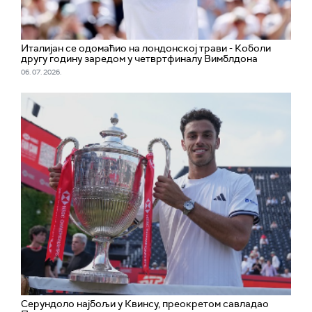
Италијан се одомаћио на лондонској трави - Коболи
другу годину заредом у четвртфиналу Вимблдона
06. 07. 2026.
Серундоло најбољи у Квинсу, преокретом савладао