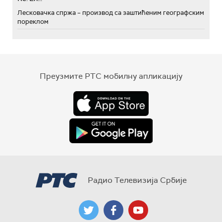
Лесковачка спржа – производ са заштићеним географским
пореклом
Преузмите РТС мобилну апликацију
Радио Телевизија Србије