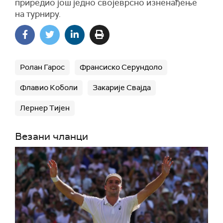
приредио још једно својеврсно изненађење
на турниру.
Ролан Гарос
Франсиско Серундоло
Флавио Коболи
Закарије Свајда
Лернер Тијен
Везани чланци