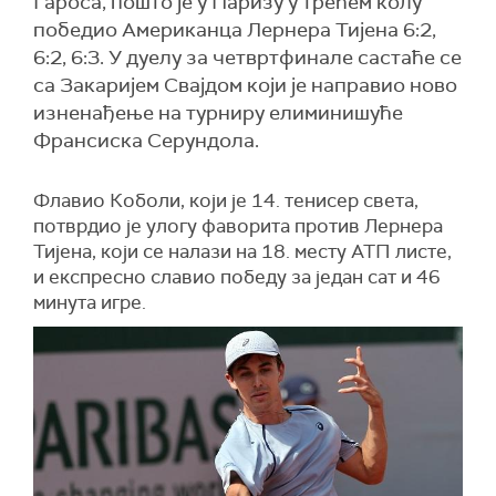
Гароса, пошто је у Паризу у трећем колу
победио Американца Лернера Тијена 6:2,
6:2, 6:3. У дуелу за четвртфинале састаће се
са Закаријем Свајдом који је направио ново
изненађење на турниру елиминишуће
Франсиска Серундола.
Флавио Коболи, који је 14. тенисер света,
потврдио је улогу фаворита против Лернера
Тијена, који се налази на 18. месту АТП листе,
и експресно славио победу за један сат и 46
минута игре.