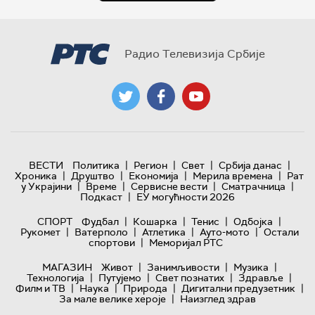
Радио Телевизија Србије
|
|
|
|
ВЕСТИ
Политика
Регион
Свет
Србија данас
|
|
|
|
Хроника
Друштво
Економија
Мерила времена
Рат
|
|
|
|
у Украјини
Време
Сервисне вести
Сматрачница
|
Подкаст
ЕУ могућности 2026
|
|
|
|
СПОРТ
Фудбал
Кошарка
Тенис
Одбојка
|
|
|
|
Рукомет
Ватерполо
Атлетика
Ауто-мото
Остали
|
спортови
Меморијал РТС
|
|
|
МАГАЗИН
Живот
Занимљивости
Музика
|
|
|
|
Технологијa
Путујемо
Свет познатих
Здравље
|
|
|
|
Филм и ТВ
Наука
Природа
Дигитални предузетник
|
За мале велике хероје
Наизглед здрав