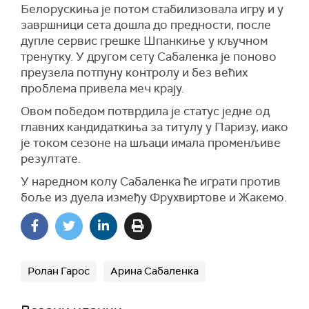
Белорускиња је потом стабилизовала игру и у
завршници сета дошла до предности, после
дупле сервис грешке Шпанкиње у кључном
тренутку. У другом сету Сабаленка је поново
преузела потпуну контролу и без већих
проблема привела меч крају.
Овом победом потврдила је статус једне од
главних кандидаткиња за титулу у Паризу, иако
је током сезоне на шљаци имала променљиве
резултате.
У наредном колу Сабаленка ће играти против
боље из дуела између Фрухвиртове и Жакемо.
Ролан Гарос
Арина Сабаленка