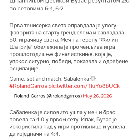
Шпанкињом Џесиком Бузас резултатом 2:0,
по сетовима 6:4, 6:2.
Прва тенисерка света оправдала је улогу
фаворита на старту гренд слема и савладала
50. играчицу света. Меч на терену "Филип
Шатрије" обележила је променљива игра
прошлогодишње финалисткиње, која је,
упркос сигурној победи, показала и одређене
осцилације.
Game, set and match, Sabalenka 💥
#RolandGarros
pic.twitter.com/TiuYo8bUCk
— Roland-Garros (@rolandgarros)
May 26, 2026
Сабаленка је силовито ушла у меч и брзо
повела са 4:0 у првом сету. Ипак, Бузас је
искористила пад у игри противнице и успела
да изједначи на 4:4.