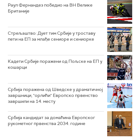
Раул Фернандез победио на ВН Велике
Британије
Стрељаштво: Дует тим Србије у троставу
пети на ЕП за млађе сениоре и сениорке
Кадети Србије поражени од Пољске на ЕП у
кошарци
Србија поражена од Шведске у драматичној
завршници, "орлићи" Европско првенство
завршили на 14. месту
Србија кандидат за домаћина Европског
рукометног првенства 2034. године