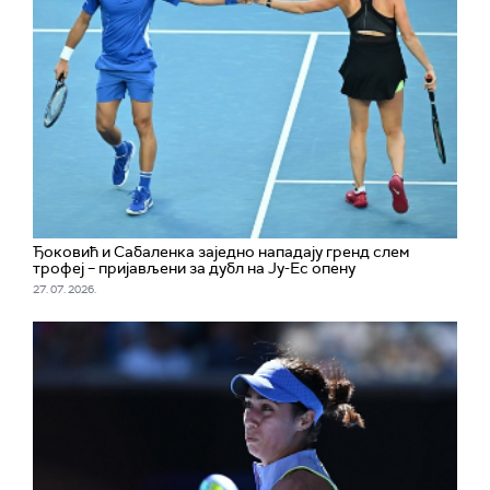
Ђоковић и Сабаленка заједно нападају гренд слем
трофеј – пријављени за дубл на Ју-Ес опену
27. 07. 2026.