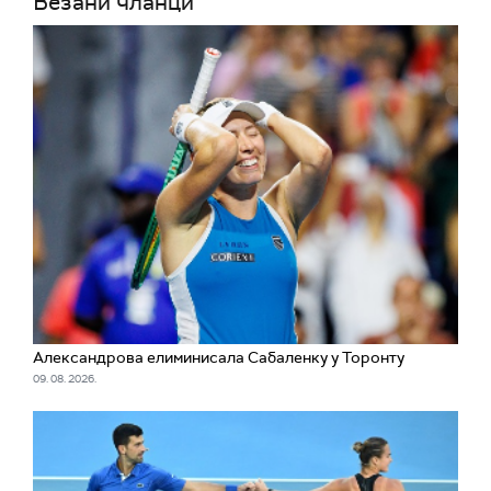
Везани чланци
Александрова елиминисала Сабаленку у Торонту
09. 08. 2026.