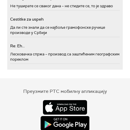
Не туширате се сваког дана – не стидите се, то је здраво
Cestitke za uspeh
Да ли сте знали да се најбоље грамофонске ручице
производе у Србији
Re: Eh...
Лесковачка спржа – производ са заштићеним географским
пореклом
Преузмите РТС мобилну апликацију