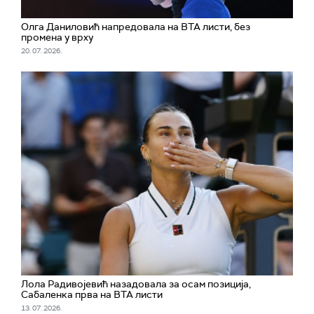
Олга Даниловић напредовала на ВТА листи, без
промена у врху
20. 07. 2026.
Лола Радивојевић назадовала за осам позиција,
Сабаленка прва на ВТА листи
13. 07. 2026.