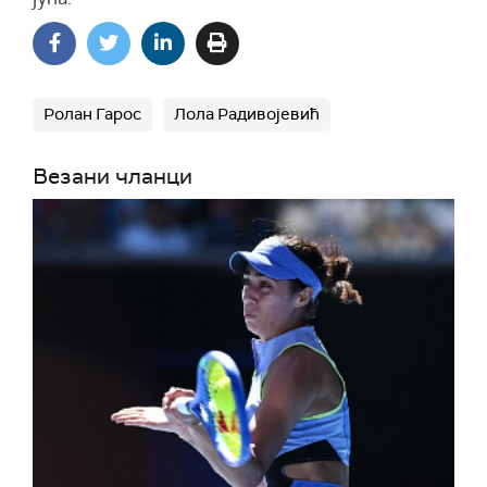
Ролан Гарос
Лола Радивојевић
Везани чланци