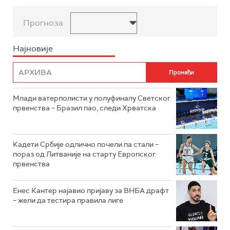
Прогноза
Најновије
Mлади ватерполисти у полуфиналу Светског
првенства – Бразил пао, следи Хрватска
Кадети Србије одлично почели па стали –
пораз од Литваније на старту Европског
првенства
Енес Кантер најавио пријаву за ВНБА драфт
– жели да тестира правила лиге