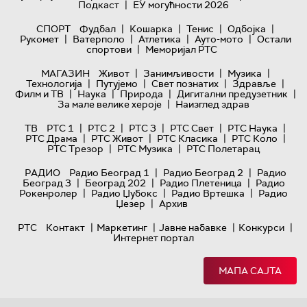
|
Подкаст
ЕУ могућности 2026
|
|
|
|
СПОРТ
Фудбал
Кошарка
Тенис
Одбојка
|
|
|
|
Рукомет
Ватерполо
Атлетика
Ауто-мото
Остали
|
спортови
Меморијал РТС
|
|
|
МАГАЗИН
Живот
Занимљивости
Музика
|
|
|
|
Технологијa
Путујемо
Свет познатих
Здравље
|
|
|
|
Филм и ТВ
Наука
Природа
Дигитални предузетник
|
За мале велике хероје
Наизглед здрав
|
|
|
|
|
ТВ
РТС 1
РТС 2
РТС 3
РТС Свет
РТС Наука
|
|
|
|
РТС Драма
РТС Живот
РТС Класика
РТС Коло
|
|
РТС Трезор
РТС Музика
РТС Полетарац
|
|
РАДИО
Радио Београд 1
Радио Београд 2
Радио
|
|
|
Београд 3
Београд 202
Радио Плетеница
Радио
|
|
|
Рокенролер
Радио Џубокс
Радио Вртешка
Радио
|
Џезер
Архив
|
|
|
|
РТС
Контакт
Маркетинг
Јавне набавке
Конкурси
Интернет портал
МАПА САЈТА