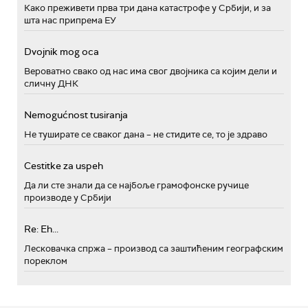
Како преживети прва три дана катастрофе у Србији, и за
шта нас припрема ЕУ
Dvojnik mog oca
Вероватно свако од нас има свог двојника са којим дели и
сличну ДНК
Nemogućnost tusiranja
Не туширате се сваког дана – не стидите се, то је здраво
Cestitke za uspeh
Да ли сте знали да се најбоље грамофонске ручице
производе у Србији
Re: Eh...
Лесковачка спржа – производ са заштићеним географским
пореклом