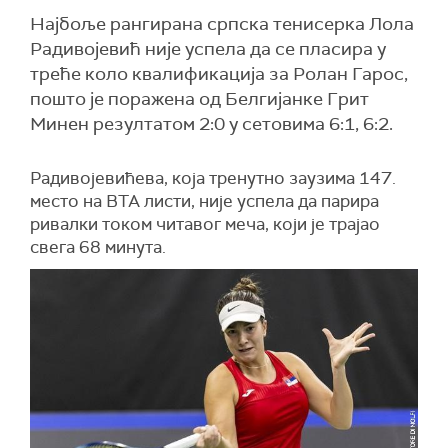
Најбоље рангирана српска тенисерка Лола
Радивојевић није успела да се пласира у
треће коло квалификација за Ролан Гарос,
пошто је поражена од Белгијанке Грит
Минен резултатом 2:0 у сетовима 6:1, 6:2.
Радивојевићева, која тренутно заузима 147.
место на ВТА листи, није успела да парира
ривалки током читавог меча, који је трајао
свега 68 минута.