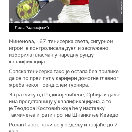
Лола Радивојевић
Миненова, 167. тенисерка света, сигурном
игром је контролисала дуел и заслужено
изборила пласман у наредну рунду
квалификација.
Српска тенисерка тако је остала без прилике
да се по први пут у каријери домогне главног
жреба неког гренд слем турнира.
За разлику од Радивојевићеве, Србија и даље
има представницу у квалификацијама, а то
је
Теодора Костовић која
ће у наставку
такмичења играти против Шпанкиње Кеведо.
Ролан Гарос почиње у недељу и трајаће до 7.
јуна.