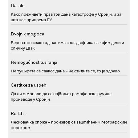
Da, ali...
Како преживети прва три дана катастрофе у Србији, и за
шта нас припрема ЕУ
Dvojnik mog oca
Вероватно свако од нас има свог двојника са којим дели и
сличну ДНК
Nemogućnost tusiranja
Не туширате се сваког дана – не стидите се, то је здраво
Cestitke za uspeh
Да ли сте знали да се најбоље грамофонске ручице
производе у Србији
Re: Eh...
Лесковачка спржа – производ са заштићеним географским
пореклом