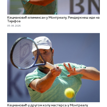
Кецмановић елиминсан у Монтреалу, Риндеркнеш иде на
Тијафоа
05. 08. 2026.
Кецмановић у другом колу мастерса у Монтреалу