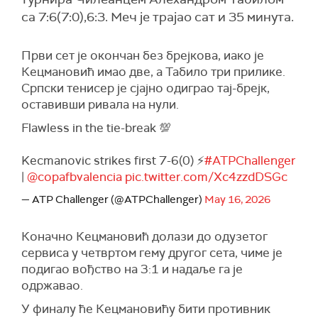
са 7:6(7:0),6:3. Меч је трајао сат и 35 минута.
Први сет је окончан без брејкова, иако је
Кецмановић имао две, а Табило три прилике.
Српски тенисер је сјајно одиграо тај-брејк,
оставивши ривала на нули.
Flawless in the tie-break 💯
Kecmanovic strikes first 7-6(0) ⚡
#ATPChallenger
|
@copafbvalencia
pic.twitter.com/Xc4zzdDSGc
— ATP Challenger (@ATPChallenger)
May 16, 2026
Коначно Кецмановић долази до одузетог
сервиса у четвртом гему другог сета, чиме је
подигао вођство на 3:1 и надаље га је
одржавао.
У финалу ће Кецмановићу бити противник