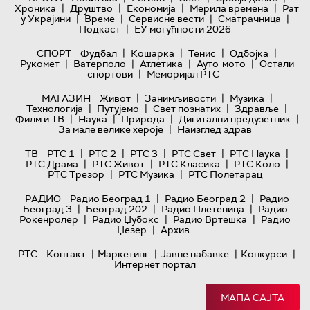
|
|
|
|
Хроника
Друштво
Економија
Мерила времена
Рат
|
|
|
|
у Украјини
Време
Сервисне вести
Сматрачница
|
Подкаст
ЕУ могућности 2026
|
|
|
|
СПОРТ
Фудбал
Кошарка
Тенис
Одбојка
|
|
|
|
Рукомет
Ватерполо
Атлетика
Ауто-мото
Остали
|
спортови
Меморијал РТС
|
|
|
МАГАЗИН
Живот
Занимљивости
Музика
|
|
|
|
Технологијa
Путујемо
Свет познатих
Здравље
|
|
|
|
Филм и ТВ
Наука
Природа
Дигитални предузетник
|
За мале велике хероје
Наизглед здрав
|
|
|
|
|
ТВ
РТС 1
РТС 2
РТС 3
РТС Свет
РТС Наука
|
|
|
|
РТС Драма
РТС Живот
РТС Класика
РТС Коло
|
|
РТС Трезор
РТС Музика
РТС Полетарац
|
|
РАДИО
Радио Београд 1
Радио Београд 2
Радио
|
|
|
Београд 3
Београд 202
Радио Плетеница
Радио
|
|
|
Рокенролер
Радио Џубокс
Радио Вртешка
Радио
|
Џезер
Архив
|
|
|
|
РТС
Контакт
Маркетинг
Јавне набавке
Конкурси
Интернет портал
МАПА САЈТА