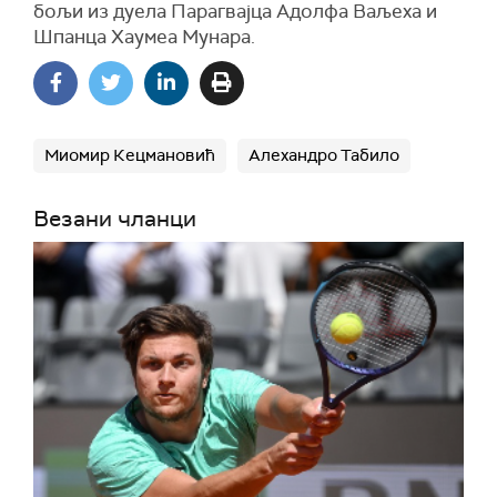
бољи из дуела Парагвајца Адолфа Ваљеха и
Шпанца Хаумеа Мунара.
Миомир Кецмановић
Алехандро Табило
Везани чланци