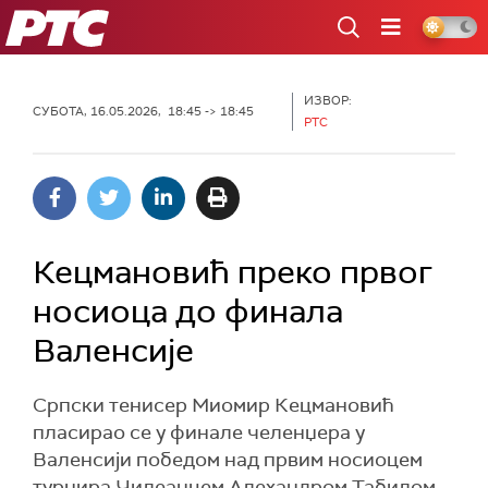
РТС
ИЗВОР:
СУБОТА, 16.05.2026, 18:45 -> 18:45
РТС
Кецмановић преко првог
носиоца до финала
Валенсије
Српски тенисер Миомир Кецмановић
пласирао се у финале челенџера у
Валенсији победом над првим носиоцем
турнира Чилеанцем Алехандром Табилом