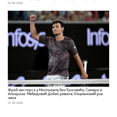
04. 08. 2026.
Жреб мастерса у Монтреалу без Ђоковића, Синера и
Алкараза: Међедовић добио ривала, Кецмановић још
чека
01. 08. 2026.