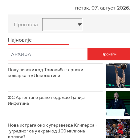
петак, 07. август 2026.
Прогноза
Најновије
Покушевски код Томовића - српски
кошаркаш у Локомотиви
ФС Аргентине јавно подржао Ђанија
Инфатина
Нова истрага око суперзвезде Клиперса -
"уградио" се у екран од 100 милиона
долара?