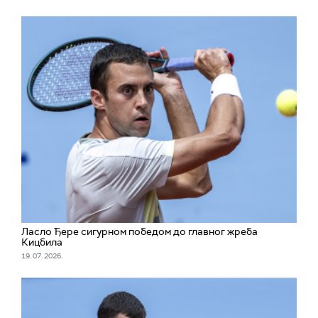
Ласло Ђере сигурном победом до главног жреба
Кицбила
19. 07. 2026.