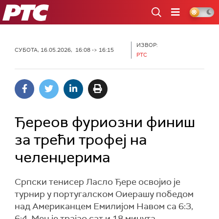
РТС
ИЗВОР:
СУБОТА, 16.05.2026, 16:08 -> 16:15
РТС
Ђереов фуриозни финиш
за трећи трофеј на
челенџерима
Српски тенисер Ласло Ђере освојио је
турнир у португалском Оиерашу победом
над Американцем Емилијом Навом са 6:3,
6:4. Меч је трајао сат и 18 минута.