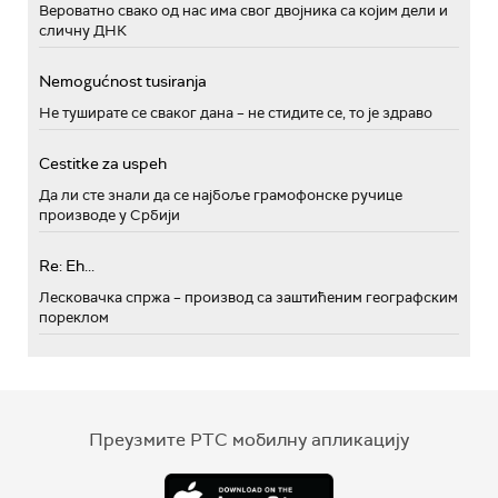
Вероватно свако од нас има свог двојника са којим дели и
сличну ДНК
Nemogućnost tusiranja
Не туширате се сваког дана – не стидите се, то је здраво
Cestitke za uspeh
Да ли сте знали да се најбоље грамофонске ручице
производе у Србији
Re: Eh...
Лесковачка спржа – производ са заштићеним географским
пореклом
Преузмите РТС мобилну апликацију