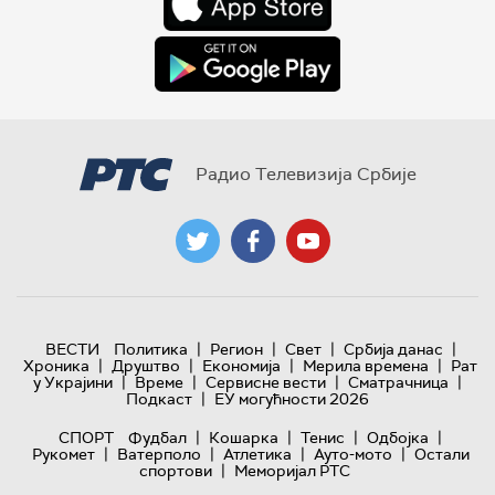
Радио Телевизија Србије
|
|
|
|
ВЕСТИ
Политика
Регион
Свет
Србија данас
|
|
|
|
Хроника
Друштво
Економија
Мерила времена
Рат
|
|
|
|
у Украјини
Време
Сервисне вести
Сматрачница
|
Подкаст
ЕУ могућности 2026
|
|
|
|
СПОРТ
Фудбал
Кошарка
Тенис
Одбојка
|
|
|
|
Рукомет
Ватерполо
Атлетика
Ауто-мото
Остали
|
спортови
Меморијал РТС