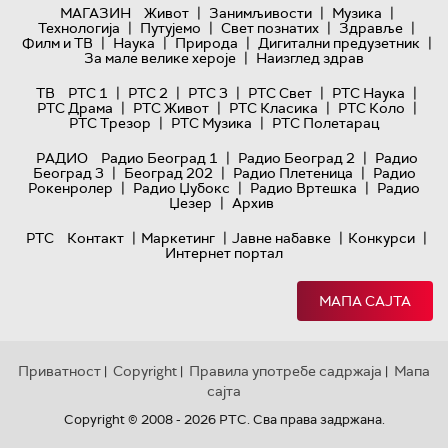
|
|
|
МАГАЗИН
Живот
Занимљивости
Музика
|
|
|
|
Технологијa
Путујемо
Свет познатих
Здравље
|
|
|
|
Филм и ТВ
Наука
Природа
Дигитални предузетник
|
За мале велике хероје
Наизглед здрав
|
|
|
|
|
ТВ
РТС 1
РТС 2
РТС 3
РТС Свет
РТС Наука
|
|
|
|
РТС Драма
РТС Живот
РТС Класика
РТС Коло
|
|
РТС Трезор
РТС Музика
РТС Полетарац
|
|
РАДИО
Радио Београд 1
Радио Београд 2
Радио
|
|
|
Београд 3
Београд 202
Радио Плетеница
Радио
|
|
|
Рокенролер
Радио Џубокс
Радио Вртешка
Радио
|
Џезер
Архив
|
|
|
|
РТС
Контакт
Маркетинг
Јавне набавке
Конкурси
Интернет портал
МАПА САЈТА
Приватност
Copyright
Правила употребе садржаја
Мапа
|
|
|
сајта
Copyright © 2008 - 2026 РТС. Сва права задржана.