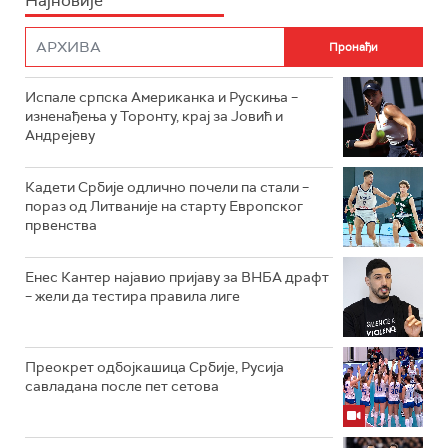
Најновије
Испале српска Американка и Рускиња –
изненађења у Торонту, крај за Јовић и
Андрејеву
Кадети Србије одлично почели па стали –
пораз од Литваније на старту Европског
првенства
Енес Кантер најавио пријаву за ВНБА драфт
– жели да тестира правила лиге
Преокрет одбојкашица Србије, Русија
савладана после пет сетова