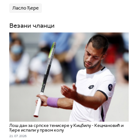
Ласло Ђере
Везани чланци
Лош дан за српске тенисере у Кицбилу - Кецмановић и
Ђере испали у првом колу
21. 07. 2026.