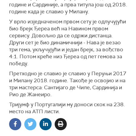
године и Сардиније, а прва титула још од 2018.
године када је славио у Милану.
У врло изједначеном првом сету је одлучујући
био брејк Ђереа већ на Навином првом
сервису. Довољно да се одржи дистанца.
Други сет је био динамичнији - Нава је везао
три гема, укључујући и један брејк, за вођство
4:1. Потом креће низ Ђереа од пет гемова за
победу.
Претходно је славио је славио у Перуњи 2017
и Милану 2018. године. Такође је освојио и на
три мастерса: Сантијаго де Чиле, Сардинија и
Рио де Жанеиро.
Тријумф у Португалији му доноси скок на 238.
место на АТП листи.