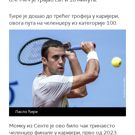
Ђере је дошао до трећег трофеја у каријери,
овога пута на челенџеру из категорије 100.
Ласло Ђере
Момку из Сенте је ово било чак тринаесто
челенџер финале у каријери, прво од 2023.