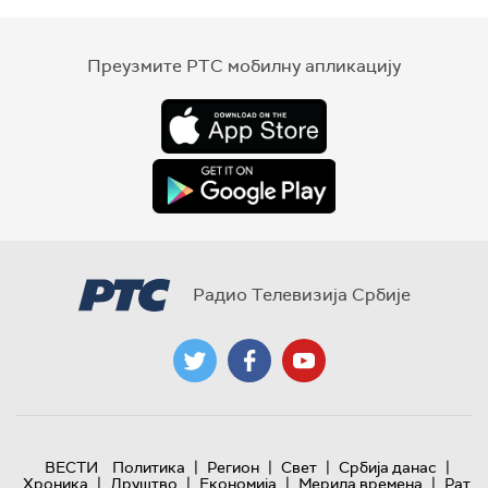
Преузмите РТС мобилну апликацију
Радио Телевизија Србије
|
|
|
|
ВЕСТИ
Политика
Регион
Свет
Србија данас
|
|
|
|
Хроника
Друштво
Економија
Мерила времена
Рат