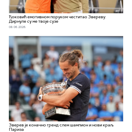
Ђоковић емотивном поруком честитао Звереву:
Дирнуле су ме твоје сузе
08. 06. 2026.
Зверев је коначно гренд слем шампион и нови краљ
Париза