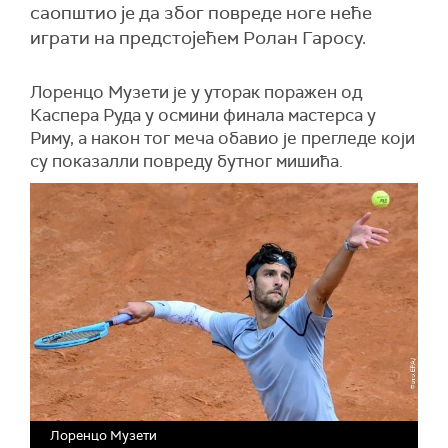
саопштио је да због повреде ноге неће
играти на предстојећем Ролан Гаросу.
Лоренцо Музети је у уторак поражен од
Каспера Руда у осмини финала мастерса у
Риму, а након тог меча обавио је прегледе који
су показалли повреду бутног мишића.
Лоренцо Музети