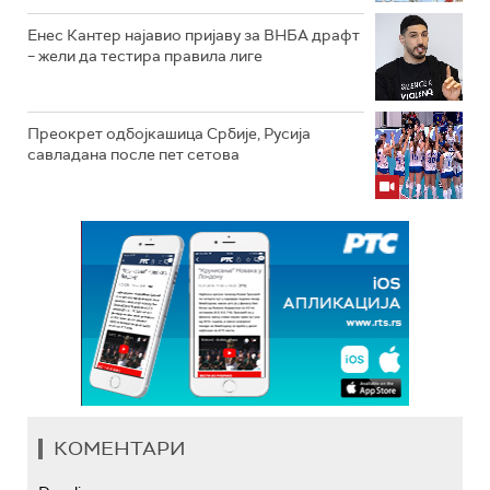
Енес Кантер најавио пријаву за ВНБА драфт
– жели да тестира правила лиге
Преокрет одбојкашица Србије, Русија
савладана после пет сетова
КОМЕНТАРИ