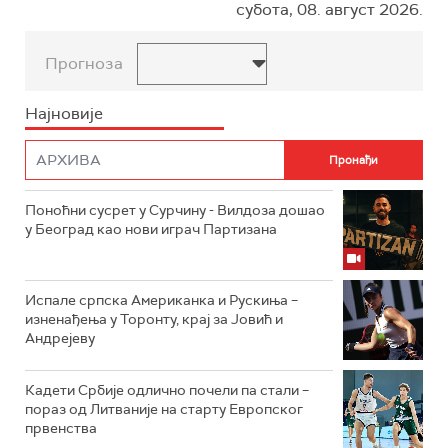
субота, 08. август 2026.
Прогноза
Најновије
Поноћни сусрет у Сурчину - Вилдоза дошао
у Београд као нови играч Партизана
Испале српска Американка и Рускиња –
изненађења у Торонту, крај за Јовић и
Андрејеву
Кадети Србије одлично почели па стали –
пораз од Литваније на старту Европског
првенства