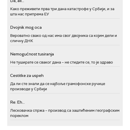
Da, ali...
Како преживети прва три дана катастрофе у Србији, и за
шта нас припрема ЕУ
Dvojnik mog oca
Вероватно свако од нас има свог двојника са којим дели и
сличну ДНК
Nemogućnost tusiranja
Не туширате се сваког дана – не стидите се, то је здраво
Cestitke za uspeh
Да ли сте знали да се најбоље грамофонске ручице
производе у Србији
Re: Eh...
Лесковачка спржа – производ са заштићеним географским
пореклом