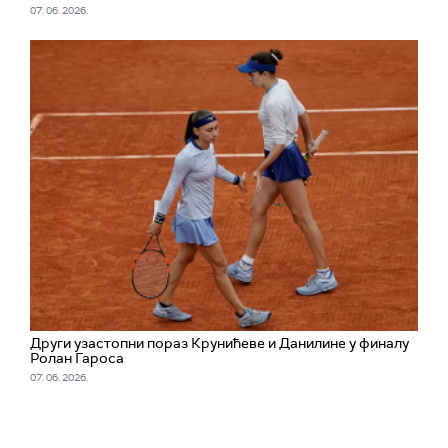
07. 06. 2026.
Други узастопни пораз Крунићеве и Данилине у финалу
Ролан Гароса
07. 06. 2026.