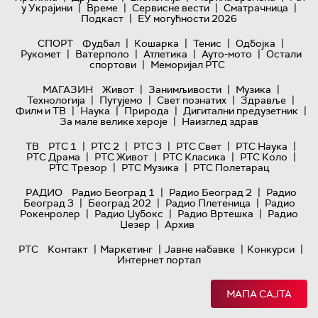
|
|
|
|
у Украјини
Време
Сервисне вести
Сматрачница
|
Подкаст
ЕУ могућности 2026
|
|
|
|
СПОРТ
Фудбал
Кошарка
Тенис
Одбојка
|
|
|
|
Рукомет
Ватерполо
Атлетика
Ауто-мото
Остали
|
спортови
Меморијал РТС
|
|
|
МАГАЗИН
Живот
Занимљивости
Музика
|
|
|
|
Технологијa
Путујемо
Свет познатих
Здравље
|
|
|
|
Филм и ТВ
Наука
Природа
Дигитални предузетник
|
За мале велике хероје
Наизглед здрав
|
|
|
|
|
ТВ
РТС 1
РТС 2
РТС 3
РТС Свет
РТС Наука
|
|
|
|
РТС Драма
РТС Живот
РТС Класика
РТС Коло
|
|
РТС Трезор
РТС Музика
РТС Полетарац
|
|
РАДИО
Радио Београд 1
Радио Београд 2
Радио
|
|
|
Београд 3
Београд 202
Радио Плетеница
Радио
|
|
|
Рокенролер
Радио Џубокс
Радио Вртешка
Радио
|
Џезер
Архив
|
|
|
|
РТС
Контакт
Маркетинг
Јавне набавке
Конкурси
Интернет портал
МАПА САЈТА