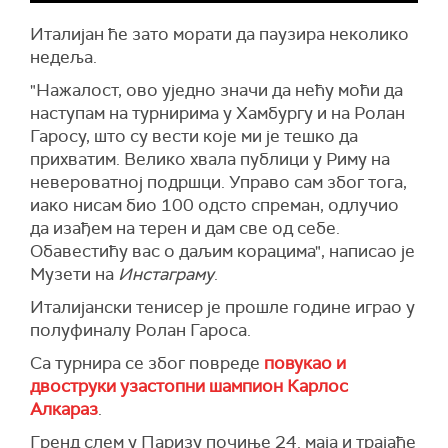
Италијан ће зато морати да паузира неколико
недеља.
"Нажалост, ово уједно значи да нећу моћи да
наступам на турнирима у Хамбургу и на Ролан
Гаросу, што су вести које ми је тешко да
прихватим. Велико хвала публици у Риму на
невероватној подршци. Управо сам због тога,
иако нисам био 100 одсто спреман, одлучио
да изађем на терен и дам све од себе.
Обавестићу вас о даљим корацима", написао је
Музети на
Инстаграму
.
Италијански тенисер је прошле године играо у
полуфиналу Ролан Гароса.
Са турнира се због повреде
повукао и
двоструки узастопни шампион Карлос
Алкараз
.
Гренд слем у Паризу почиње 24. маја и трајаће