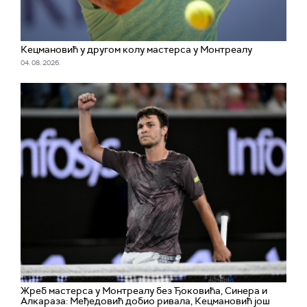
Кецмановић у другом колу мастерса у Монтреалу
04. 08. 2026.
Жреб мастерса у Монтреалу без Ђоковића, Синера и
Алкараза: Међедовић добио ривала, Кецмановић још