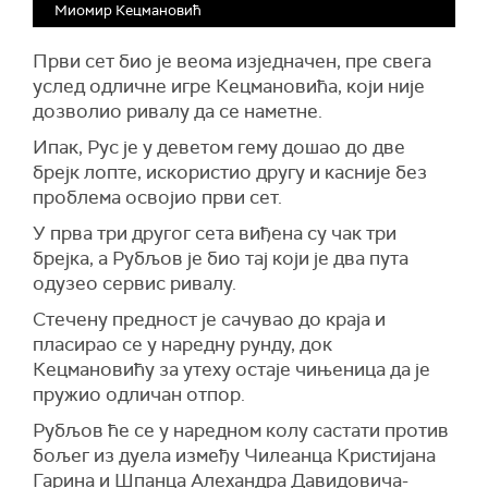
Миомир Кецмановић
Први сет био је веома изједначен, пре свега
услед одличне игре Кецмановића, који није
дозволио ривалу да се наметне.
Ипак, Рус је у деветом гему дошао до две
брејк лопте, искористио другу и касније без
проблема освојио први сет.
У прва три другог сета виђена су чак три
брејка, а Рубљов је био тај који је два пута
одузео сервис ривалу.
Стечену предност је сачувао до краја и
пласирао се у наредну рунду, док
Кецмановићу за утеху остаје чињеница да је
пружио одличан отпор.
Рубљов ће се у наредном колу састати против
бољег из дуела између Чилеанца Кристијана
Гарина и Шпанца Алехандра Давидовича-