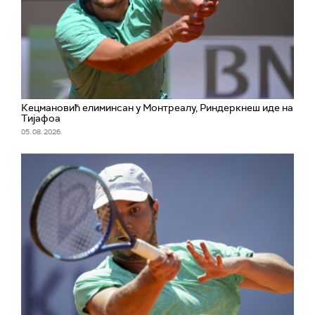
Кецмановић елиминсан у Монтреалу, Риндеркнеш иде на
Тијафоа
05. 08. 2026.