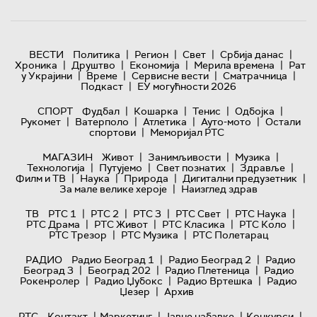
|
|
|
|
ВЕСТИ
Политика
Регион
Свет
Србија данас
|
|
|
|
Хроника
Друштво
Економија
Мерила времена
Рат
|
|
|
|
у Украјини
Време
Сервисне вести
Сматрачница
|
Подкаст
ЕУ могућности 2026
|
|
|
|
СПОРТ
Фудбал
Кошарка
Тенис
Одбојка
|
|
|
|
Рукомет
Ватерполо
Атлетика
Ауто-мото
Остали
|
спортови
Меморијал РТС
|
|
|
МАГАЗИН
Живот
Занимљивости
Музика
|
|
|
|
Технологијa
Путујемо
Свет познатих
Здравље
|
|
|
|
Филм и ТВ
Наука
Природа
Дигитални предузетник
|
За мале велике хероје
Наизглед здрав
|
|
|
|
|
ТВ
РТС 1
РТС 2
РТС 3
РТС Свет
РТС Наука
|
|
|
|
РТС Драма
РТС Живот
РТС Класика
РТС Коло
|
|
РТС Трезор
РТС Музика
РТС Полетарац
|
|
РАДИО
Радио Београд 1
Радио Београд 2
Радио
|
|
|
Београд 3
Београд 202
Радио Плетеница
Радио
|
|
|
Рокенролер
Радио Џубокс
Радио Вртешка
Радио
|
Џезер
Архив
|
|
|
|
РТС
Контакт
Маркетинг
Јавне набавке
Конкурси