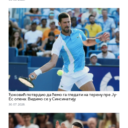
Ђоковић потврдио да ћемо га гледати на терену пре Ју-
Ес опена: Видимо се у Синсинатију
30. 07. 2026.