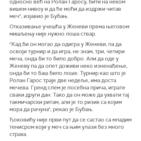
односно већ на Ролан Гаросу, бити на неком
вишем нивоу и да ће моћи да издржи читав
меч", изјавио је Бубањ.
Отказивање учешћа у Женеви према његовом
мишљењу није нужно лоша ствар.
"Кад би он могао да одигра у Женеви, па да
освоји турнир и да игра, не знам, три, четири
меча, онда би то било добро. Али да оде у
Женеву па да опет доживи неко изненађење,
онда би то баш било лоше. Турнир као што је
Ролан Гарос траје две недеље, има доста
мечева. Гренд слем је посебна прича, играте
сваки други дан. Тако да он може да ухвати тај
такмичарски ритам, али је то ризик са којим
мора да рачуна", рекао је Бубањ.
Ђоковићу није први пут да се састао са младим
тенисром који у меч са њим улази без много
страха.