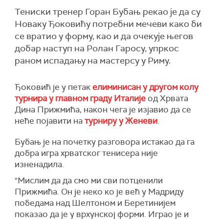
Тениски тренер Горан Бубањ рекао је да су
Новаку Ђоковићу потребни мечеви како би
се вратио у форму, као и да очекује његов
добар наступ на Ролан Гаросу, упркос
раном испадању на мастерсу у Риму.
Ђоковић је у петак
елиминисан у другом колу
турнира у главном граду Италије
од Хрвата
Дина Прижмића, након чега је изјавио да се
неће појавити на
турниру у Женеви
.
Бубањ је на почетку разговора истакао да га
добра игра хрватског тенисера није
изненадила.
"Мислим да да смо ми сви потценили
Прижмића. Он је неко ко је већ у Мадриду
победама над Шелтоном и Беретинијем
показао да је у врхунској форми. Играо је и