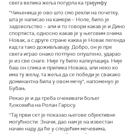
свега велика жеља погурла ка тријумфу.
"Чињеница је ово што смо рекли на почетку,
шта је написао на камери – Ноле, било је
задовољство – али и то говори какав је и Дино
спортиста, односно какав је у његовим очима
Новак, а с друге стране каква је Новак легенда
кад га тако доживљавају. Добро, он је пре
свега играо онако потпуно опуштено, ударао
је из све снаге. Није ту било калкулација. Није
баш он слика и прилика Новака, али неко ко
има ту жељу, та жеља да се победи је свакако
доминантна била у овом мечу", напоменуо је
Бубањ.
Рекао је и да треба очекивати бољег
Ђоковића на Ролан Гаросу.
"Тај први сет је показао његове објективне
могућности. Значи, дао нам је на известан
начин наду да ће у следећим мечевима,