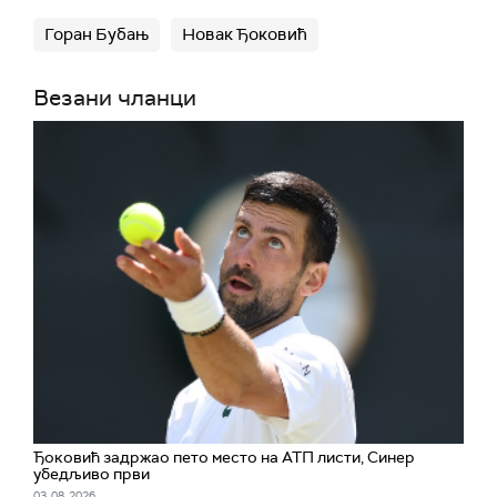
Горан Бубањ
Новак Ђоковић
Везани чланци
Ђоковић задржао пето место на АТП листи, Синер
убедљиво први
03. 08. 2026.