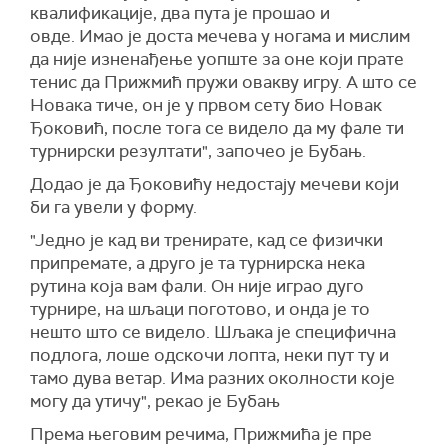
квалификације, два пута је прошао и
овде. Имао је доста мечева у ногама и мислим
да није изненађење уопште за оне који прате
тенис да Прижмић пружи овакву игру. А што се
Новака тиче, он је у првом сету био Новак
Ђоковић, после тога се видело да му фале ти
турнирски резултати", започео је Бубањ.
Додао је да Ђоковићу недостају мечеви који
би га увели у форму.
"Једно је кад ви тренирате, кад се физички
припремате, а друго је та турнирска нека
рутина која вам фали. Он није играо дуго
турнире, на шљаци поготово, и онда је то
нешто што се видело. Шљака је специфична
подлога, лоше одскочи лопта, неки пут ту и
тамо дува ветар. Има разних околности које
могу да утичу", рекао је Бубањ
Према његовим речима, Прижмића је пре