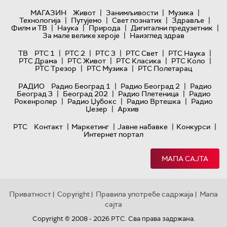
|
|
|
МАГАЗИН
Живот
Занимљивости
Музика
|
|
|
|
Технологијa
Путујемо
Свет познатих
Здравље
|
|
|
|
Филм и ТВ
Наука
Природа
Дигитални предузетник
|
За мале велике хероје
Наизглед здрав
|
|
|
|
|
ТВ
РТС 1
РТС 2
РТС 3
РТС Свет
РТС Наука
|
|
|
|
РТС Драма
РТС Живот
РТС Класика
РТС Коло
|
|
РТС Трезор
РТС Музика
РТС Полетарац
|
|
РАДИО
Радио Београд 1
Радио Београд 2
Радио
|
|
|
Београд 3
Београд 202
Радио Плетеница
Радио
|
|
|
Рокенролер
Радио Џубокс
Радио Вртешка
Радио
|
Џезер
Архив
|
|
|
|
РТС
Контакт
Маркетинг
Јавне набавке
Конкурси
Интернет портал
МАПА САЈТА
Приватност
Copyright
Правила употребе садржаја
Мапа
|
|
|
сајта
Copyright © 2008 - 2026 РТС. Сва права задржана.