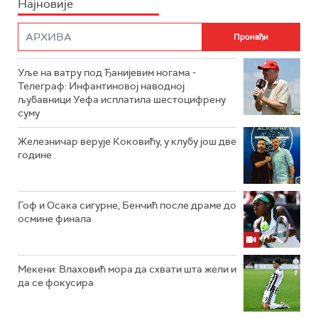
Најновије
Уље на ватру под Ђанијевим ногама -
Телеграф: Инфантиновој наводној
љубавници Уефа исплатила шестоцифрену
суму
Железничар верује Коковићу, у клубу још две
године
Гоф и Осака сигурне, Бенчић после драме до
осмине финала
Мекени: Влаховић мора да схвати шта жели и
да се фокусира