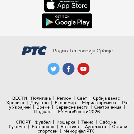
Радио Телевизија Србије
|
|
|
|
ВЕСТИ
Политика
Регион
Свет
Србија данас
|
|
|
|
Хроника
Друштво
Економија
Мерила времена
Рат
|
|
|
|
у Украјини
Време
Сервисне вести
Сматрачница
|
Подкаст
ЕУ могућности 2026
|
|
|
|
СПОРТ
Фудбал
Кошарка
Тенис
Одбојка
|
|
|
|
Рукомет
Ватерполо
Атлетика
Ауто-мото
Остали
|
спортови
Меморијал РТС