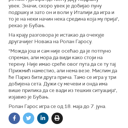
увек. Значи, скоро увек је добијао пуну
подршку и зато он и воли у Италији да игра и
то је на неки начин нека средина која му прија",
рекао је Бубањ.
На крају разговора је истакао да очекује
другачијег Новака на Ролан Гаросу.
"Можда још и сам није осећао да је потпуно
спреман, али мора да види како стоји на
терену. Није имао среће овог пута да се ту тај
Прижмић наместио, али нема везе. Мислим да
ће Париз бити друга прича. Тамо се игра у три
добијена сета. Дужи су мечеви и онда има
више прилика да се вади из тешких ситуација",
изјавио је Бубањ.
Ролан Гарос игра се од 18. маја до 7. јуна.