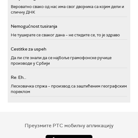
Вероватно свако од нас има свог двојника са којим дели и
сличну ДНК
Nemogućnost tusiranja
Не туширате се сваког дана – не стидите се, то је здраво
Cestitke za uspeh
Да ли сте знали да се најбоље грамофонске ручице
производе у Србији
Re: Eh...
Лесковачка спржа – производ са заштићеним географским
пореклом
Преузмите РТС мобилну апликацију