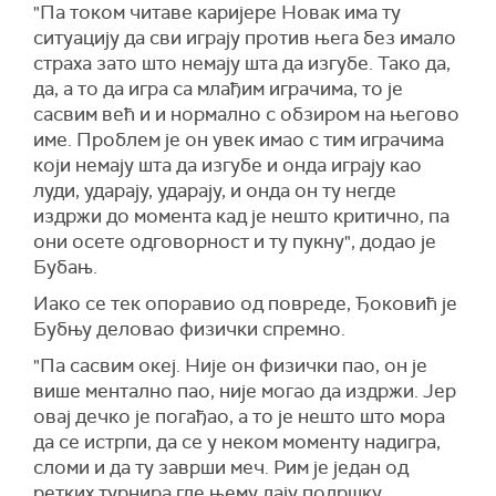
"Па током читаве каријере Новак има ту
ситуацију да сви играју против њега без имало
страха зато што немају шта да изгубе. Тако да,
да, а то да игра са млађим играчима, то је
сасвим већ и и нормално с обзиром на његово
име. Проблем је он увек имао с тим играчима
који немају шта да изгубе и онда играју као
луди, ударају, ударају, и онда он ту негде
издржи до момента кад је нешто критично, па
они осете одговорност и ту пукну", додао је
Бубањ.
Иако се тек опоравио од повреде, Ђоковић је
Бубњу деловао физички спремно.
"Па сасвим океј. Није он физички пао, он је
више ментално пао, није могао да издржи. Јер
овај дечко је погађао, а то је нешто што мора
да се истрпи, да се у неком моменту надигра,
сломи и да ту заврши меч. Рим је један од
ретких турнира где њему дају подршку