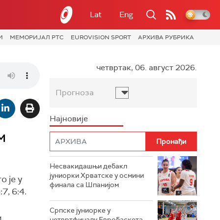
Lat
Eng
И
МЕМОРИЈАЛ РТС
EUROVISION SPORT
АРХИВА РУБРИКА
четвртак, 06. август 2026.
Прогноза
Најновије
м
Несвакидашњи дебакл
јуниорки Хрватске у осмини
 је у
финала са Шпанијом
, 6:4.
Српске јуниорке у
м
четвртфиналу Евробаскета,