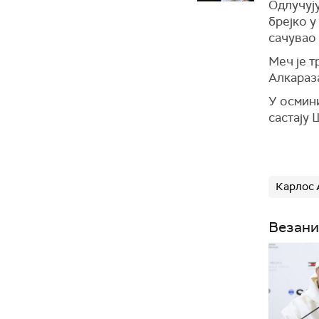
Одлучују
брејко у
сачувао 
Меч је т
Алкараза
У осмин
састају
Карлос 
Везани