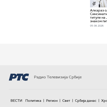
Алкараз о
Синсинати
титуле на 
знаком пи
05. 08. 2026.
Радио Телевизија Србије
|
|
|
|
ВЕСТИ
Политика
Регион
Свет
Србија данас
Хр