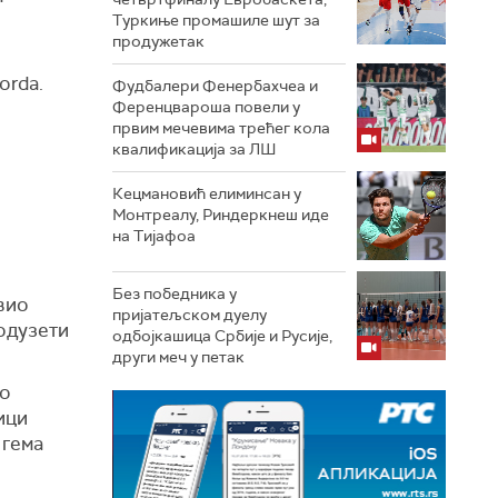
Туркиње промашиле шут за
продужетак
Korda.
Фудбалери Фенербахчеа и
Ференцвароша повели у
првим мечевима трећег кола
квалификација за ЛШ
Кецмановић елиминсан у
Монтреалу, Риндеркнеш иде
на Тијафоа
Без победника у
вио
пријатељском дуелу
 одузети
одбојкашица Србије и Русије,
други меч у петак
ао
ици
 гема