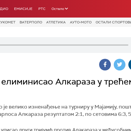
АДИО
ЕМИСИЈЕ
РТС
Остало
РУКОМЕТ
ВАТЕРПОЛО
АТЛЕТИКА
АУТО-МОТО
ОСТАЛИ СПОРТОВ
а елиминисао Алкараза у треће
е велико изненађење на турниру у Мајамију, пошто
лоса Алкараза резултатом 2:1, по сетовима 6:3, 5:7
 уписао други тријумф против Алакараза у међусобни