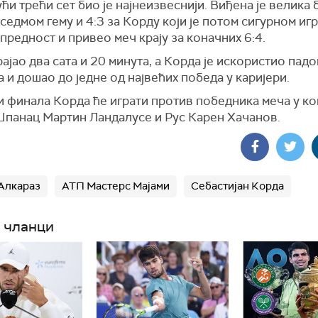
ћи трећи сет био је најнеизвеснији. Виђена је велика 
 седмом гему и 4:3 за Корду који је потом сигурном иг
предност и привео меч крају за коначних 6:4.
рајао два сата и 20 минута, а Корда је искористио падо
 и дошао до једне од највећих победа у каријери.
и финала Корда ће играти против победника меча у ко
 Шпанац Мартин Ландалусе и Рус Карен Хачанов.
Алкараз
АТП Мастерс Мајами
Себастијан Корда
 чланци