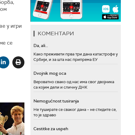
борба,
ром
ве у игри
КОМЕНТАРИ
ме се
Da, ali...
Како преживети прва три дана катастрофе у
Србији, и за шта нас припрема ЕУ
Dvojnik mog oca
Вероватно свако од нас има свог двојника
са којим дели и сличну ДНК
Nemogućnost tusiranja
Не туширате се сваког дана – не стидите се,
то је здраво
Cestitke za uspeh