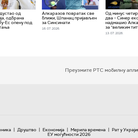
дустао од
Алкаразов повратак све
Од минус четир
ја, одбрана
ближи, Шпанац пријављен
два – Синер ек
Ју-Ес опену под
за Синсинати
надмашио Алка
тања
за "великим ти
16. 07. 2026.
13. 07. 2026.
Преузмите РТС мобилну апли
|
|
|
|
оника
Друштво
Економија
Мерила времена
Рат у Украји
ЕУ могућности 2026