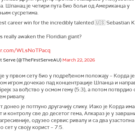
а. Шпанац је четири пута био бољи од Американца у
њим сусретима.
st career win for the incredibly talented 🇺🇸 Sebastian 
s really awaken the Floridian giant?
tter.com/WLsNoTPacq
st Serve (@TheFirstServeAU)
March 22, 2026
је у првом сету био у подређеном положају – Корда је
ом игром дочекао пад концентрације Шпанца и напра
рејк за вођство у осмом гему (5:3), а потом потврдио
ем ривалу.
т донео је потпуно другачију слику. Иако је Корда им
 и контролу све до десетог гема, Алкараз је у завршн
агресивније, одузео сервис ривалу и са два узастопна
 сет у своју корист – 7:5.