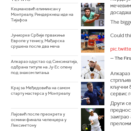
мечевим
Кецмановић елиминсан у
досадаш
Монтреалу, Риндеркнеш иде на
Тијафоа
The bigge
Could thi
Јуниорке Србије првакиње
Европе у тенису, Мађарска
срушена после два меча
pic.twi
— The Fir
Алкараз одустао од Синсинатија,
одбрана титуле на Ју-Ес опену
под знаком питања
Алкараз 
стрпљив
кључни б
Крај за Међедовића на самом
сервис г
старту мастерса у Монтреалу
Други се
предност
Лајовић после преокрета у
заиграо 
осмини финала челенџера у
преломио
Лексингтону