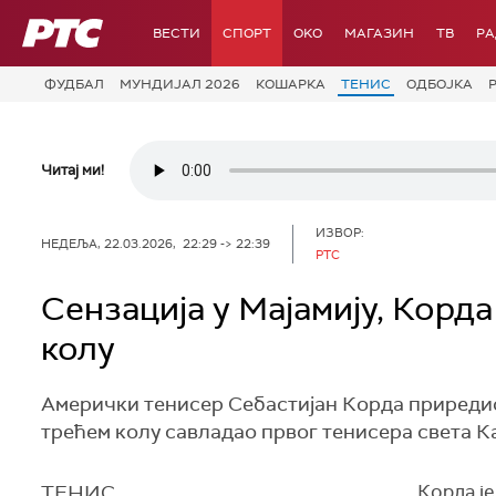
РТС
ВЕСТИ
СПОРТ
OKO
МАГАЗИН
ТВ
Р
ФУДБАЛ
МУНДИЈАЛ 2026
КОШАРКА
ТЕНИС
ОДБОЈКА
Читај ми!
ИЗВОР:
НЕДЕЉА, 22.03.2026, 22:29 -> 22:39
РТС
Сензација у Мајамију, Корд
колу
Амерички тенисер Себастијан Корда приредио ј
трећем колу савладао првог тенисера света Кар
ТЕНИС
Корда је