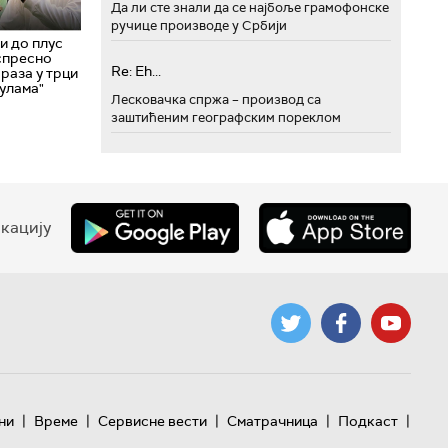
Да ли сте знали да се најбоље грамофонске
ручице производе у Србији
и до плус
спресно
Re: Eh...
раза у трци
тулама"
Лесковачка спржа – производ са
заштићеним географским пореклом
кацију
|
|
|
|
|
ни
Време
Сервисне вести
Сматрачница
Подкаст