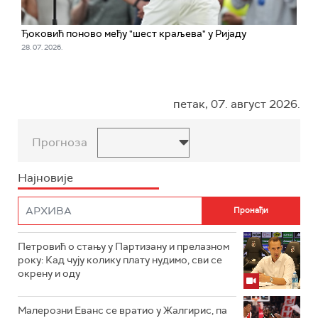
Ђоковић поново међу "шест краљева" у Ријаду
28. 07. 2026.
петак, 07. август 2026.
Прогноза
Најновије
Петровић о стању у Партизану и прелазном
року: Кад чују колику плату нудимо, сви се
окрену и оду
Малерозни Еванс се вратио у Жалгирис, па