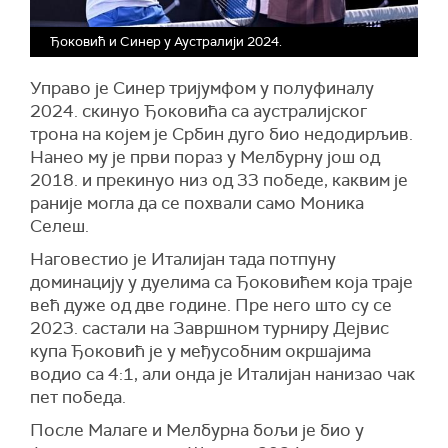
Ђоковић и Синер у Аустралији 2024.
Управо је Синер тријумфом у полуфиналу
2024. скинуо Ђоковића са аустралијског
трона на којем је Србин дуго био недодирљив.
Нанео му је први пораз у Мелбурну још од
2018. и прекинуо низ од 33 победе, каквим је
раније могла да се похвали само Моника
Селеш.
Наговестио је Италијан тада потпуну
доминацију у дуелима са Ђоковићем која траје
већ дуже од две године. Пре него што су се
2023. састали на Завршном турниру Дејвис
купа Ђоковић је у међусобним окршајима
водио са 4:1, али онда је Италијан нанизао чак
пет победа.
После Малаге и Мелбурна бољи је био у