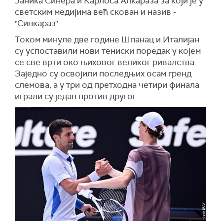
Јаника Синера и Карлоса Алкараза за који је у
светским медијима већ скован и назив -
"Синкараз".
Током минуле две године Шпанац и Италијан
су успоставили нови тениски поредак у којем
се све врти око њиховог великог ривалства.
Заједно су освојили последњих осам гренд
слемова, а у три од претходна четири финала
играли су један против другог.