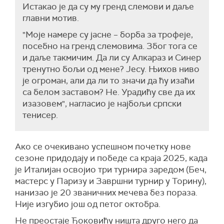
Истакао је да су му гренд слемови и даље
главни мотив.
"Моје намере су јасне – борба за трофеје,
посебно на гренд слемовима. Због тога се
и даље такмичим. Да ли су Алкараз и Синер
тренутно бољи од мене? Јесу. Њихов ниво
је огроман, али да ли то значи да ћу изаћи
са белом заставом? Не. Урадићу све да их
изазовем", нагласио је најбољи српски
тенисер.
Ако се очекивано успешном почетку нове
сезоне придодају и победе са краја 2025, када
је Италијан освојио три турнира заредом (Беч,
мастерс у Паризу и Завршни турнир у Торину),
нанизао је 20 званичних мечева без пораза.
Није изгубио још од петог октобра.
Не преостаје Ђоковићу ништа друго него да