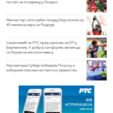
послат на позајмицу у Лондон
Манчестер сити одбио понуду Барселоне од
45 милиона евра за Родрија
Синанчевић за РТС пред одлазак на ЕП у
Бирмингему: У доброј сам форми, желим да
се борим на високом нивоу
Рукометаши Србије победили Пољску и
изборили пласман на Светско првенство