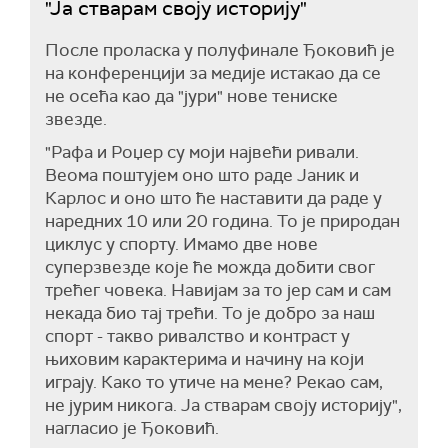
"Ја стварам своју историју"
После проласка у полуфинале Ђоковић је
на конференцији за медије истакао да се
не осећа као да "јури" нове тениске
звезде.
"Рафа и Роџер су моји највећи ривали.
Веома поштујем оно што раде Јаник и
Карлос и оно што ће наставити да раде у
наредних 10 или 20 година. То је природан
циклус у спорту. Имамо две нове
суперзвезде које ће можда добити свог
трећег човека. Навијам за то јер сам и сам
некада био тај трећи. То је добро за наш
спорт - такво ривалство и контраст у
њиховим карактерима и начину на који
играју. Како то утиче на мене? Рекао сам,
не јурим никога. Ја стварам своју историју",
нагласио је Ђоковић.