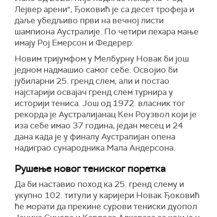
Лејвер арени", Ђоковић је са десет трофеја и
даље убедљиво први на вечној листи
шампиона Аустралије. По четири пехара мање
имају Рој Емерсон и Федерер.
Новим тријумфом у Мелбурну Новак би још
једном надмашио самог себе. Освојио би
јубиларни 25. гренд слем, али и постао
најстарији освајач гренд слем турнира у
историји тениса. Још од 1972. власник тог
рекорда је Аустралијанац Кен Роузвол који је
иза себе имао 37 година, један месец и 24
дана када је у финалу Аустралијан опена
надиграо сународника Мала Андерсона.
Рушење новог тениског поретка
Да би наставио поход ка 25. гренд слему и
укупно 102. титули у каријери Новак Ђоковић
ће морати да прекине сурови тениски дуопол