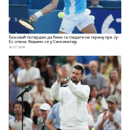
Ђоковић потврдио да ћемо га гледати на терену пре Ју-
Ес опена: Видимо се у Синсинатију
30. 07. 2026.