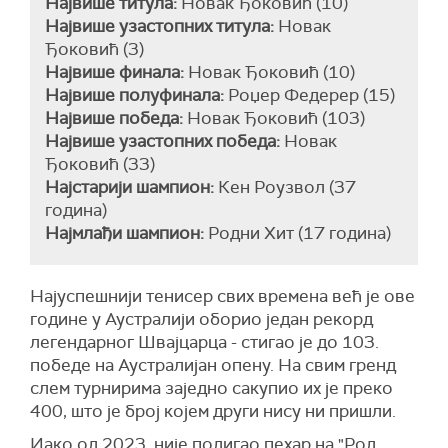
Највише титула:
Новак Ђоковић (10)
Највише узастопних титула:
Новак
Ђоковић (3)
Највише финала:
Новак Ђоковић (10)
Највише полуфинала:
Роџер Федерер (15)
Највише победа:
Новак Ђоковић (103)
Највише узастопних победа:
Новак
Ђоковић (33)
Најстарији шампион:
Кен Роузвол (37
година)
Најмлађи шампион:
Родни Хит (17 година)
Најуспешнији тенисер свих времена већ је ове
године у Аустралији оборио један рекорд
легендарног Швајцарца - стигао је до 103.
победе на Аустралијан опену. На свим гренд
слем турнирима заједно сакупио их је преко
400, што је број којем други нису ни пришли.
Иако од 2023. није подигао пехар на "Род