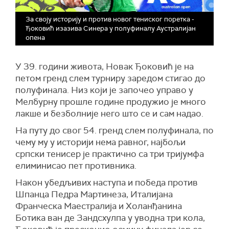
За своју историју и против новог тениског поретка -
Ђоковић изазива Синера у полуфиналу Аустралијан
опена
У 39. години живота, Новак Ђоковић је на
петом гренд слем турниру заредом стигао до
полуфинала. Низ који је започео управо у
Мелбурну прошле године продужио је много
лакше и безболније него што се и сам надао.
На путу до свог 54. гренд слем полуфинала, по
чему му у историји нема равног, најбољи
српски тенисер је практично са три тријумфа
елиминисао пет противника.
Након убедљивих наступа и победа против
Шпанца Педра Мартинеза, Италијана
Франческа Маестралија и Холанђанина
Ботика ван де Зандсхулпа у уводна три кола,