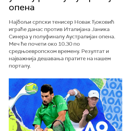
опена
Најбољи српски тенисер Новак Ђоковић
играће данас против Италијана Јаника
Синера у полуфиналу Аустралијан опена.
Меч ће почети око 10.30 по
средњоевропском времену. Резултат и
најважнија дешавања пратите на нашем
порталу.