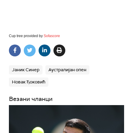
Cup tree provided by
Sofascore
Јаник Синер
Аустралијан опен
Новак Ђоковић
Везани чланци