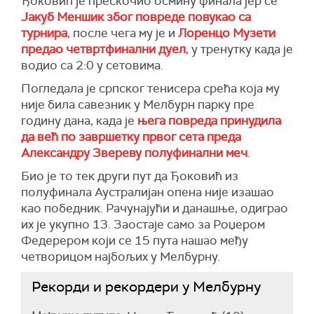
Ђоковић је прескочио осмину финала јер се
Јакуб Меншик због повреде повукао са
турнира
, после чега му је и
Лоренцо Музети
предао четвртфинални дуел
, у тренутку када је
водио са 2:0 у сетовима.
Погледала је српског тенисера срећа која му
није била савезник у Мелбурн парку пре
годину дана, када је
њега повреда принудила
да већ по завршетку првог сета преда
Александру Звереву полуфинални меч
.
Био је то тек други пут да Ђоковић из
полуфинала Аустралијан опена није изашао
као победник. Рачунајући и данашње, одиграо
их је укупно 13. Заостаје само за Роџером
Федерером који се 15 пута нашао међу
четворицом најбољих у Мелбурну.
Рекорди и рекордери у Мелбурну