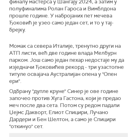
финалу мастерса у Шангају 2024, а затим у
полуфиналима Ролан Гароса и Вимблдона
прошле године. У набројаних пет мечева
Ђоковић је узео само један сет, и то у тај-
брејку.
Момак са севера Италије, тренутно други на
АТП листи, већ две године влада Мелбурн
парком. Још само један пехар недостаје му да
изједначи Ђоковићев рекорд - три узастопне
титуле освајача Аустралијан опена у "Опен
ери".
Одбрану "дупле круне" Синер је ове године
започео против Хуга Гастона, који је предао
меч после два сета. Потом су редом падали
Џејмс Дакворт, Елиот Спицири, Лучано
Дардери и Бен Шелтон, а само је Спицири
"откинуо" сет.