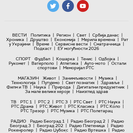
|
|
|
|
ВЕСТИ
Политика
Регион
Свет
Србија данас
|
|
|
|
Хроника
Друштво
Економија
Мерила времена
Рат
|
|
|
|
у Украјини
Време
Сервисне вести
Сматрачница
|
Подкаст
ЕУ могућности 2026
|
|
|
|
СПОРТ
Фудбал
Кошарка
Тенис
Одбојка
|
|
|
|
Рукомет
Ватерполо
Атлетика
Ауто-мото
Остали
|
спортови
Меморијал РТС
|
|
|
МАГАЗИН
Живот
Занимљивости
Музика
|
|
|
|
Технологијa
Путујемо
Свет познатих
Здравље
|
|
|
|
Филм и ТВ
Наука
Природа
Дигитални предузетник
|
За мале велике хероје
Наизглед здрав
|
|
|
|
|
ТВ
РТС 1
РТС 2
РТС 3
РТС Свет
РТС Наука
|
|
|
|
РТС Драма
РТС Живот
РТС Класика
РТС Коло
|
|
РТС Трезор
РТС Музика
РТС Полетарац
|
|
РАДИО
Радио Београд 1
Радио Београд 2
Радио
|
|
|
Београд 3
Београд 202
Радио Плетеница
Радио
|
|
|
Рокенролер
Радио Џубокс
Радио Вртешка
Радио