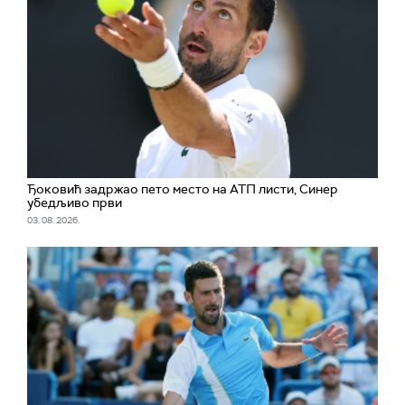
Ђоковић задржао пето место на АТП листи, Синер
убедљиво први
03. 08. 2026.