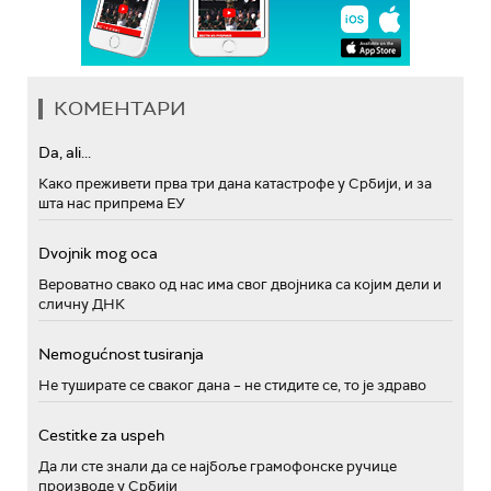
КОМЕНТАРИ
Da, ali...
Како преживети прва три дана катастрофе у Србији, и за
шта нас припрема ЕУ
Dvojnik mog oca
Вероватно свако од нас има свог двојника са којим дели и
сличну ДНК
Nemogućnost tusiranja
Не туширате се сваког дана – не стидите се, то је здраво
Cestitke za uspeh
Да ли сте знали да се најбоље грамофонске ручице
производе у Србији