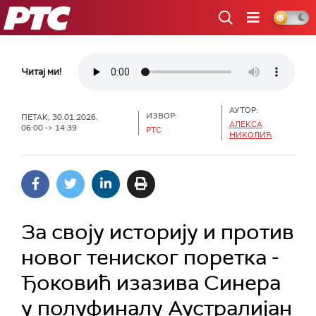
РТС
Читај ми!
АУТОР:
ИЗВОР:
ПЕТАК, 30.01.2026,
АЛЕКСА
06:00 -> 14:39
РТС
НИКОЛИЋ
За своју историју и против
новог тениског поретка -
Ђоковић изазива Синера
у полуфиналу Аустралијан