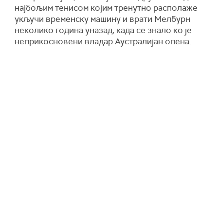
најбољим тенисом којим тренутно располаже
укључи временску машину и врати Мелбурн
неколико година уназад, када се знало ко је
неприкосновени владар Аустралијан опена.