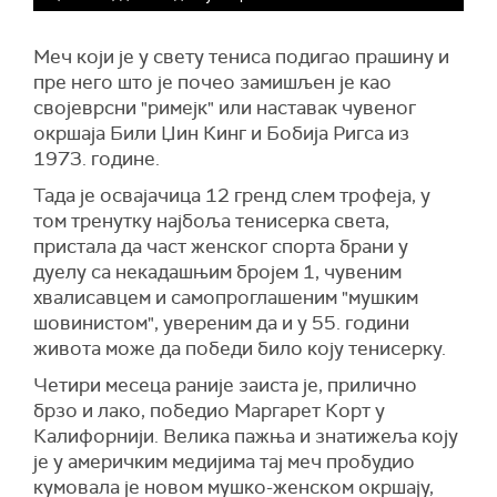
Меч који је у свету тениса подигао прашину и
пре него што је почео замишљен је као
својеврсни "римејк" или наставак чувеног
окршаја Били Џин Кинг и Бобија Ригса из
1973. године.
Тада је освајачица 12 гренд слем трофеја, у
том тренутку најбоља тенисерка света,
пристала да част женског спорта брани у
дуелу са некадашњим бројем 1, чувеним
хвалисавцем и самопроглашеним "мушким
шовинистом", увереним да и у 55. години
живота може да победи било коју тенисерку.
Четири месеца раније заиста је, прилично
брзо и лако, победио Маргарет Корт у
Калифорнији. Велика пажња и знатижеља коју
је у америчким медијима тај меч пробудио
кумовала је новом мушко-женском окршају,