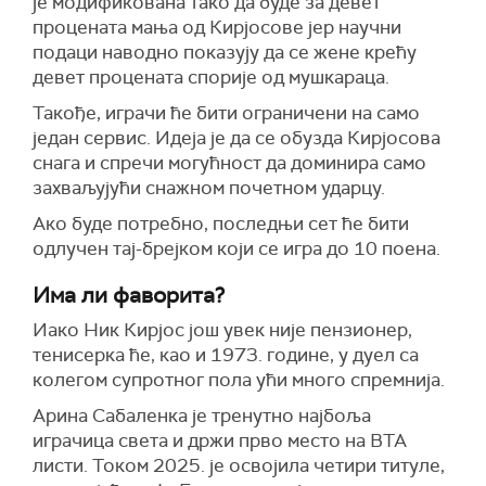
је модификована тако да буде за девет
процената мања од Кирјосове јер научни
подаци наводно показују да се жене крећу
девет процената спорије од мушкараца.
Такође, играчи ће бити ограничени на само
један сервис. Идеја је да се обузда Кирјосова
снага и спречи могућност да доминира само
захваљујући снажном почетном ударцу.
Ако буде потребно, последњи сет ће бити
одлучен тај-брејком који се игра до 10 поена.
Има ли фаворита?
Иако Ник Кирјос још увек није пензионер,
тенисерка ће, као и 1973. године, у дуел са
колегом супротног пола ући много спремнија.
Арина Сабаленка је тренутно најбоља
играчица света и држи прво место на ВТА
листи. Током 2025. је освојила четири титуле,