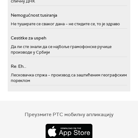
сличну ДНК
Nemogućnost tusiranja
Не туширате се сваког дана – не стидите се, то је здраво
Cestitke za uspeh
Да ли сте знали да се најбоље грамофонске ручице
производе у Србији
Re: Eh...
Лесковачка спржа – производ са заштићеним географским
пореклом
Преузмите РТС мобилну апликацију