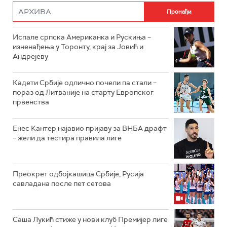
Испале српска Американка и Рускиња –
изненађења у Торонту, крај за Јовић и
Андрејеву
Кадети Србије одлично почели па стали –
пораз од Литваније на старту Европског
првенства
Енес Кантер најавио пријаву за ВНБА драфт
– жели да тестира правила лиге
Преокрет одбојкашица Србије, Русија
савладана после пет сетова
Саша Лукић стиже у нови клуб Премијер лиге