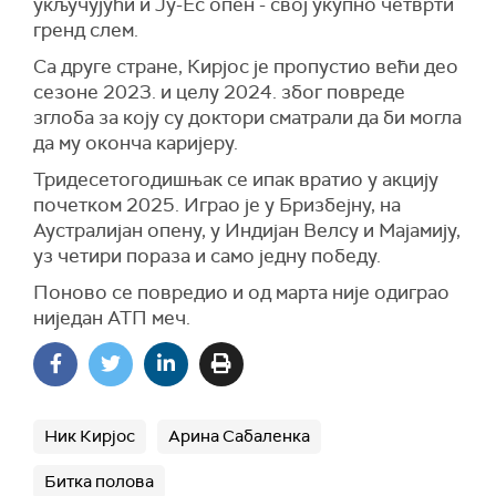
укључујући и Ју-Ес опен - свој укупно четврти
гренд слем.
Са друге стране, Кирјос је пропустио већи део
сезоне 2023. и целу 2024. због повреде
зглоба за коју су доктори сматрали да би могла
да му оконча каријеру.
Тридесетогодишњак се ипак вратио у акцију
почетком 2025. Играо је у Бризбејну, на
Аустралијан опену, у Индијан Велсу и Мајамију,
уз четири пораза и само једну победу.
Поново се повредио и од марта није одиграо
ниједан АТП меч.
Ник Кирјос
Арина Сабаленка
Битка полова