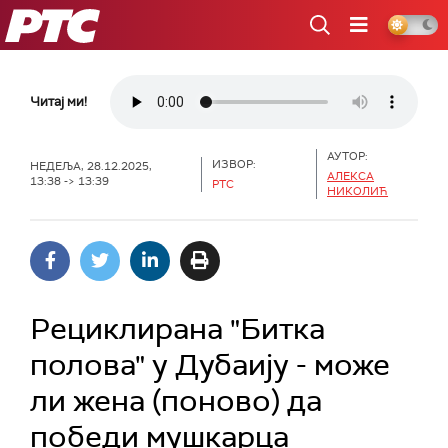
РТС
Читај ми!
АУТОР:
ИЗВОР:
НЕДЕЉА, 28.12.2025,
АЛЕКСА
13:38 -> 13:39
РТС
НИКОЛИЋ
Рециклирана "Битка
полова" у Дубаију - може
ли жена (поново) да
победи мушкарца