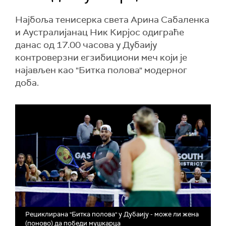
Најбоља тенисерка света Арина Сабаленка
и Аустралијанац Ник Кирјос одиграће
данас од 17.00 часова у Дубаију
контроверзни егзибициони меч који је
најављен као "Битка полова" модерног
доба.
Рециклирана "Битка полова" у Дубаију - може ли жена
(поново) да победи мушкарца