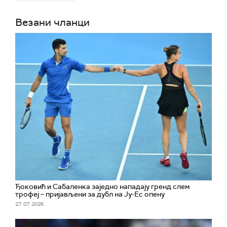
Везани чланци
Ђоковић и Сабаленка заједно нападају гренд слем
трофеј – пријављени за дубл на Ју-Ес опену
27. 07. 2026.