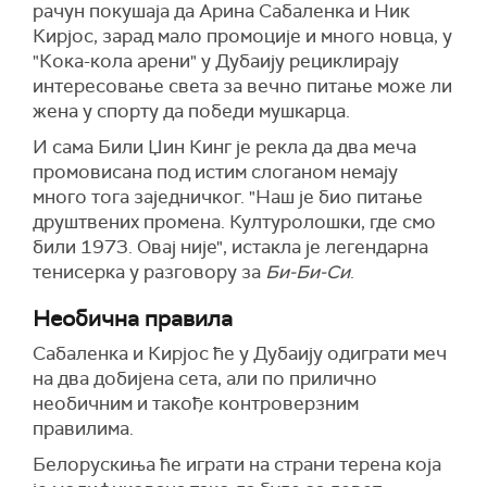
рачун покушаја да Арина Сабаленка и Ник
Кирјос, зарад мало промоције и много новца, у
"Кока-кола арени" у Дубаију рециклирају
интересовање света за вечно питање може ли
жена у спорту да победи мушкарца.
И сама Били Џин Кинг је рекла да два меча
промовисана под истим слоганом немају
много тога заједничког. "Наш је био питање
друштвених промена. Културолошки, где смо
били 1973. Овај није", истакла је легендарна
тенисерка у разговору за
Би-Би-Си
.
Необична правила
Сабаленка и Кирјос ће у Дубаију одиграти меч
на два добијена сета, али по прилично
необичним и такође контроверзним
правилима.
Белорускиња ће играти на страни терена која