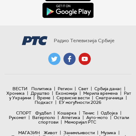
Радио Телевизија Србије
|
|
|
|
ВЕСТИ
Политика
Регион
Свет
Србија данас
|
|
|
|
Хроника
Друштво
Економија
Мерила времена
Рат
|
|
|
|
у Украјини
Време
Сервисне вести
Сматрачница
|
Подкаст
ЕУ могућности 2026
|
|
|
|
СПОРТ
Фудбал
Кошарка
Тенис
Одбојка
|
|
|
|
Рукомет
Ватерполо
Атлетика
Ауто-мото
Остали
|
спортови
Меморијал РТС
|
|
|
МАГАЗИН
Живот
Занимљивости
Музика