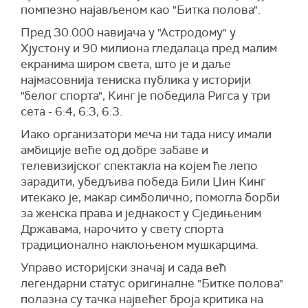
помпезно најављеном као "Битка полова".
Пред 30.000 навијача у "Астродому" у
Хјустону и 90 милиона гледалаца пред малим
екранима широм света, што је и даље
најмасовнија тениска публика у историји
"белог спорта", Кинг је победила Ригса у три
сета - 6:4, 6:3, 6:3.
Иако организатори меча ни тада нису имали
амбиције веће од добре забаве и
телевизијског спектакла на којем ће лепо
зарадити, убедљива победа Били Џин Кинг
итекако је, макар симболично, помогла борби
за женска права и једнакост у Сједињеним
Државама, нарочито у свету спорта
традиционално наклоњеном мушкарцима.
Управо историјски значај и сада већ
легендарни статус оригиналне "Битке полова"
полазна су тачка највећег броја критика на