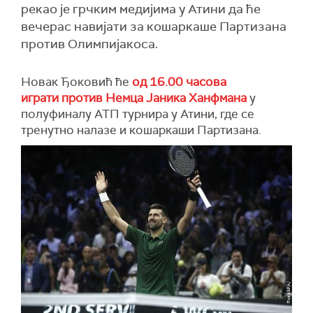
рекао је грчким медијима у Атини да ће
вечерас навијати за кошаркаше Партизана
против Олимпијакоса.
Новак Ђоковић ће
од 16.00 часова
играти против Немца Јаника Ханфмана
у
полуфиналу АТП турнира у Атини, где се
тренутно налазе и кошаркаши Партизана.