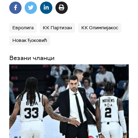
Евролига
КК Партизан
КК Олимпијакос
Новак Ђоковић
Везани чланци