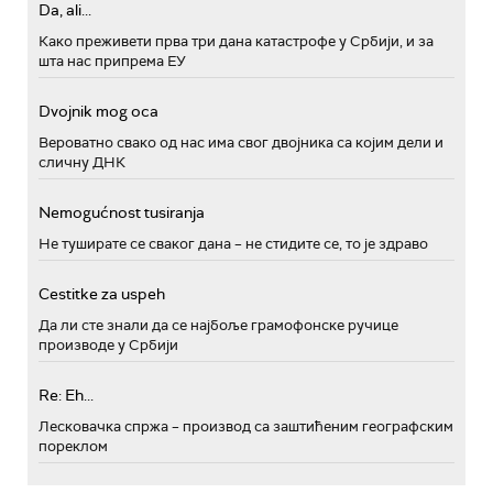
Da, ali...
Како преживети прва три дана катастрофе у Србији, и за
шта нас припрема ЕУ
Dvojnik mog oca
Вероватно свако од нас има свог двојника са којим дели и
сличну ДНК
Nemogućnost tusiranja
Не туширате се сваког дана – не стидите се, то је здраво
Cestitke za uspeh
Да ли сте знали да се најбоље грамофонске ручице
производе у Србији
Re: Eh...
Лесковачка спржа – производ са заштићеним географским
пореклом