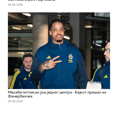
08. 08. 2026.
Макаби потписао још једног центра - Бејкот прешао из
Фенербахчеа
06. 08. 2026.