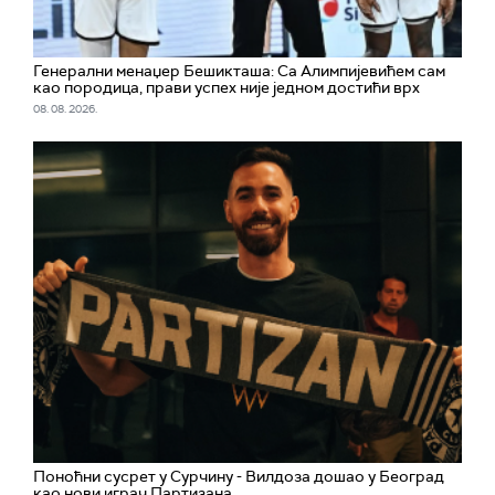
Генерални менаџер Бешикташа: Са Алимпијевићем сам
као породица, прави успех није једном достићи врх
08. 08. 2026.
Поноћни сусрет у Сурчину - Вилдоза дошао у Београд
као нови играч Партизана