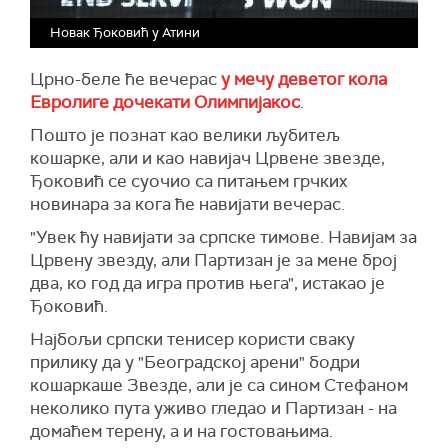
Новак Ђоковић у Атини
Црно-беле ће вечерас
у мечу деветог кола
Евролиге дочекати Олимпијакос
.
Пошто је познат као велики љубитељ
кошарке, али и као навијач Црвене звезде,
Ђоковић се суочио са питањем грчких
новинара за кога ће навијати вечерас.
"Увек ћу навијати за српске тимове. Навијам за
Црвену звезду, али Партизан је за мене број
два, ко год да игра против њега", истакао је
Ђоковић.
Најбољи српски тенисер користи сваку
прилику да у "Београдској арени" бодри
кошаркаше Звезде, али је са сином Стефаном
неколико пута уживо гледао и Партизан - на
домаћем терену, а и на гостовањима.