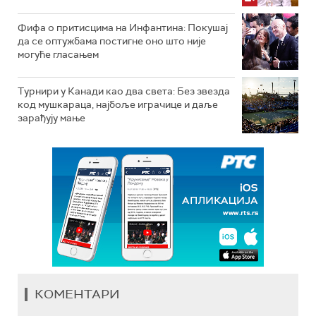
Фифа о притисцима на Инфантина: Покушај
да се оптужбама постигне оно што није
могуће гласањем
Турнири у Канади као два света: Без звезда
код мушкараца, најбоље играчице и даље
зарађују мање
КОМЕНТАРИ