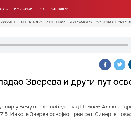
АДИО
ЕМИСИЈЕ
РТС
Остало
РУКОМЕТ
ВАТЕРПОЛО
АТЛЕТИКА
АУТО-МОТО
ОСТАЛИ СПОРТОВ
адао Зверева и други пут осв
турнир у Бечу после победе над Немцем Александ
 7:5. Иако је Зверев освојио први сет, Синер је пок