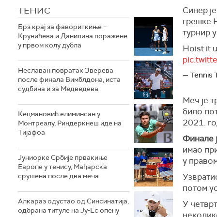
ТЕНИС
Синер је
грешке Н
Брз крај за фавориткиње –
турнир у
Крунићева и Данилина поражене
у првом колу дубла
Hoist it
pic.twit
Неславан повратак Зверева
— Tennis
после финала Вимблдона, иста
судбина и за Медведева
Меч је т
било пот
Кецмановић елиминсан у
2021. го
Монтреалу, Риндеркнеш иде на
Тијафоа
Финале
имао при
Јуниорке Србије првакиње
у правом
Европе у тенису, Мађарска
срушена после два меча
Узвратио
потом у
Алкараз одустао од Синсинатија,
У четврт
одбрана титуле на Ју-Ес опену
неколико