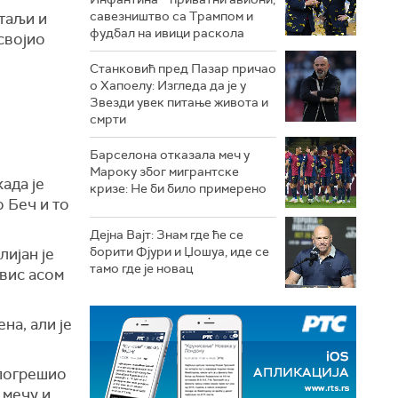
савезништво са Трампом и
етаљи и
фудбал на ивици раскола
својио
Станковић пред Пазар причао
о Хапоелу: Изгледа да је у
Звезди увек питање живота и
смрти
Барселона отказала меч у
Мароку због мигрантске
када је
кризе: Не би било примерено
о Беч и то
Дејна Вајт: Знам где ће се
борити Фјури и Џошуа, иде се
лијан је
тамо где је новац
рвис асом
на, али је
 погрешио
 мечу и