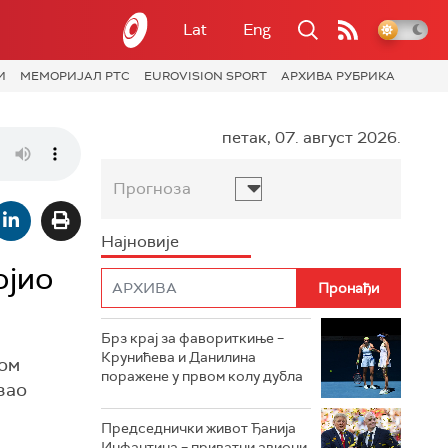
Lat
Eng
И
МЕМОРИЈАЛ РТС
EUROVISION SPORT
АРХИВА РУБРИКА
петак, 07. август 2026.
Прогноза
Најновије
ојио
Брз крај за фавориткиње –
Крунићева и Данилина
ром
поражене у првом колу дубла
азао
Председнички живот Ђанија
Инфантина – приватни авиони,