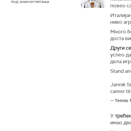
под знаком питања
повео са
Италијан
ниво агр
Много бо
доста ви
Други с
успео да
дела игр
Stand an
Jannik S
career tit
— Tennis
У
трећем
имао две