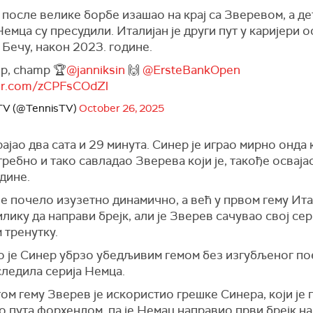
 после велике борбе изашао на крај са Зверевом, а д
емца су пресудили. Италијан је други пут у каријери о
 Бечу, након 2023. године.
 up, champ 🏆
@janniksin
🙌
@ErsteBankOpen
ter.com/zCPFsCOdZl
 TV (@TennisTV)
October 26, 2025
рајао два сата и 29 минута. Синер је играо мирно онда 
ребно и тако савладао Зверева који је, такође осваја
дине.
је почело изузетно динамично, а већ у првом гему Ита
лику да направи брејк, али је Зверев сачувао свој се
 тренутку.
 је Синер убрзо убедљивим гемом без изгубљеног пое
следила серија Немца.
ом гему Зверев је искористио грешке Синера, који је
 пута форхендом, па је Немац направио први брејк на