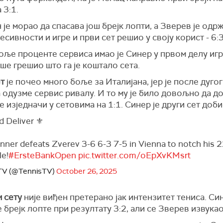
 3:1.
 је морао да спасава још брејк лопти, а Зверев је одр
есивности и игре и први сет решио у своју корист - 6:3
ље проценте сервиса имао је Синер у првом делу игре
ше грешио што га је коштало сета.
ет
је почео много боље за Италијана, јер је после дугог
 одузме сервис ривалу. И то му је било довољно да до 
е изједначи у сетовима на 1:1. Синер је други сет доби
d Deliver ⚜️
inner defeats Zverev 3-6 6-3 7-5 in Vienna to notch his 
le!
#ErsteBankOpen
pic.twitter.com/oEpXvKMsrt
 TV (@TennisTV)
October 26, 2025
 сету
није виђен претерано јак интензитет тениса. Син
 брејк лопте при резултату 3:2, али се Зверев извукао