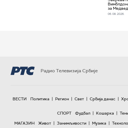
Вимблдона
за Медве
06. 08. 2026.
Радио Телевизија Србије
|
|
|
|
ВЕСТИ
Политика
Регион
Свет
Србија данас
Хр
|
|
СПОРТ
Фудбал
Кошарка
Тен
|
|
|
МАГАЗИН
Живот
Занимљивости
Музика
Техноло