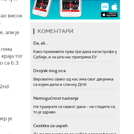
жао висок
.
КОМЕНТАРИ
, али је
Da, ali...
 гема
Како преживети прва три дана катастрофе у
краја тог
Србији, и за шта нас припрема ЕУ
о са 6:3.
Dvojnik mog oca
Вероватно свако од нас има свог двојника
са којим дели и сличну ДНК
22nd
Nemogućnost tusiranja
Не туширате се сваког дана – не стидите се,
то је здраво
ер је
.
Cestitke za uspeh