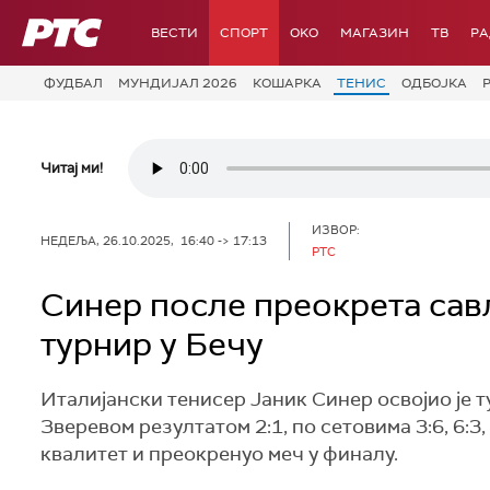
РТС
ВЕСТИ
СПОРТ
OKO
МАГАЗИН
ТВ
Р
ФУДБАЛ
МУНДИЈАЛ 2026
КОШАРКА
ТЕНИС
ОДБОЈКА
Читај ми!
ИЗВОР:
НЕДЕЉА, 26.10.2025, 16:40 -> 17:13
РТС
Синер после преокрета савл
турнир у Бечу
Италијански тенисер Јаник Синер освојио је 
Зверевом резултатом 2:1, по сетовима 3:6, 6:3,
квалитет и преокренуо меч у финалу.