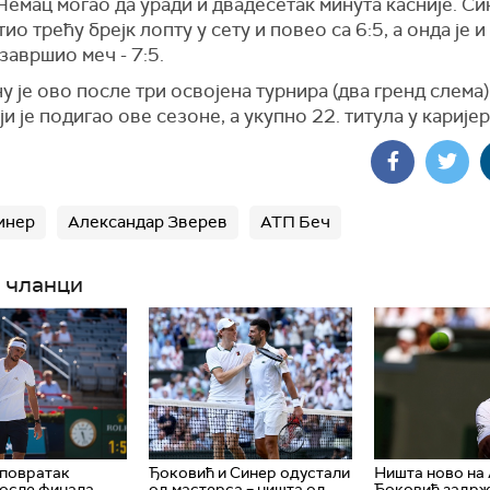
Немац могао да уради и двадесетак минута касније. Си
ио трећу брејк лопту у сету и повео са 6:5, а онда је 
завршио меч - 7:5.
у је ово после три освојена турнира (два гренд слема
ји је подигао ове сезоне, а укупно 22. титула у каријер
инер
Александар Зверев
АТП Беч
 чланци
 повратак
Ђоковић и Синер одустали
Ништа ново на 
осле финала
од мастерса – ништа од
Ђоковић задрж