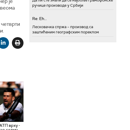
Да ли сте знали да се најбоље грамофонске
нер је
ручице производе у Србији
и веома
Re: Eh...
) четврти
Лесковачка спржа – производ са
и.
заштићеним географским пореклом
АТП врху -
ао седму