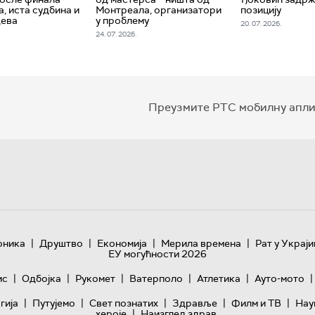
, иста судбина и
Монтреала, организатори
позицију
дева
у проблему
20. 07. 2026.
24. 07. 2026.
Преузмите РТС мобилну апли
|
|
|
|
оника
Друштво
Економија
Мерила времена
Рат у Украји
ЕУ могућности 2026
|
|
|
|
|
|
ис
Одбојка
Рукомет
Ватерполо
Атлетика
Ауто-мото
|
|
|
|
|
гијa
Путујемо
Свет познатих
Здравље
Филм и ТВ
Нау
|
хероје
Наизглед здрав