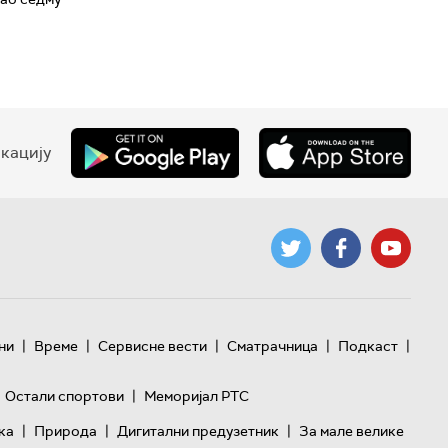
кацију
|
|
|
|
|
ни
Време
Сервисне вести
Сматрачница
Подкаст
|
Остали спортови
Меморијал РТС
|
|
|
ка
Природа
Дигитални предузетник
За мале велике