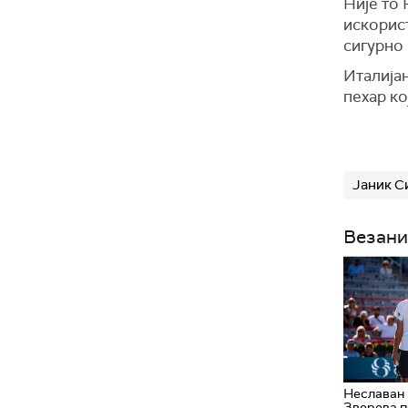
Није то 
искорист
сигурно 
Италијан
пехар ко
Јаник С
Везани
Неславан
Зверева п