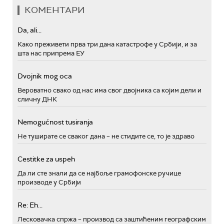
КОМЕНТАРИ
Da, ali...
Како преживети прва три дана катастрофе у Србији, и за
шта нас припрема ЕУ
Dvojnik mog oca
Вероватно свако од нас има свог двојника са којим дели и
сличну ДНК
Nemogućnost tusiranja
Не туширате се сваког дана – не стидите се, то је здраво
Cestitke za uspeh
Да ли сте знали да се најбоље грамофонске ручице
производе у Србији
Re: Eh...
Лесковачка спржа – производ са заштићеним географским