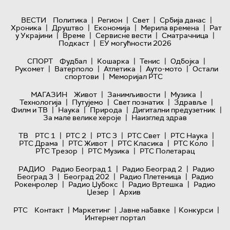
|
|
|
|
ВЕСТИ
Политика
Регион
Свет
Србија данас
|
|
|
|
Хроника
Друштво
Економија
Мерила времена
Рат
|
|
|
|
у Украјини
Време
Сервисне вести
Сматрачница
|
Подкаст
ЕУ могућности 2026
|
|
|
|
СПОРТ
Фудбал
Кошарка
Тенис
Одбојка
|
|
|
|
Рукомет
Ватерполо
Атлетика
Ауто-мото
Остали
|
спортови
Меморијал РТС
|
|
|
МАГАЗИН
Живот
Занимљивости
Музика
|
|
|
|
Технологијa
Путујемо
Свет познатих
Здравље
|
|
|
|
Филм и ТВ
Наука
Природа
Дигитални предузетник
|
За мале велике хероје
Наизглед здрав
|
|
|
|
|
ТВ
РТС 1
РТС 2
РТС 3
РТС Свет
РТС Наука
|
|
|
|
РТС Драма
РТС Живот
РТС Класика
РТС Коло
|
|
РТС Трезор
РТС Музика
РТС Полетарац
|
|
РАДИО
Радио Београд 1
Радио Београд 2
Радио
|
|
|
Београд 3
Београд 202
Радио Плетеница
Радио
|
|
|
Рокенролер
Радио Џубокс
Радио Вртешка
Радио
|
Џезер
Архив
|
|
|
|
РТС
Контакт
Маркетинг
Јавне набавке
Конкурси
Интернет портал