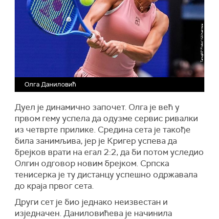
Олга Даниловић
Дуел је динамично започет. Олга је већ у
првом гему успела да одузме сервис ривалки
из четврте прилике. Средина сета је такође
била занимљива, јер је Кригер успева да
брејков врати на егал 2:2, да би потом уследио
Олгин одговор новим брејком. Српска
тенисерка је ту дистанцу успешно одржавала
до краја првог сета.
Други сет је био једнако неизвестан и
изједначен. Даниловићева је начинила