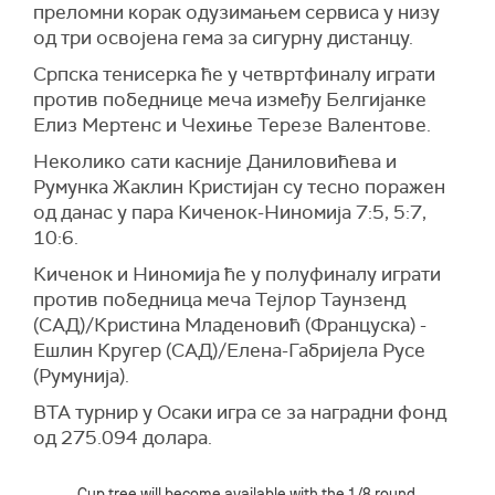
преломни корак одузимањем сервиса у низу
од три освојена гема за сигурну дистанцу.
Српска тенисерка ће у четвртфиналу играти
против победнице меча између Белгијанке
Елиз Мертенс и Чехиње Терезе Валентове.
Неколико сати касније Даниловићева и
Румунка Жаклин Кристијан су тесно поражен
од данас у пара Киченок-Ниномија 7:5, 5:7,
10:6.
Киченок и Ниномија ће у полуфиналу играти
против победница меча Тејлор Таунзенд
(САД)/Кристина Младеновић (Француска) -
Ешлин Кругер (САД)/Елена-Габријела Русе
(Румунија).
ВТА турнир у Осаки игра се за наградни фонд
од 275.094 долара.