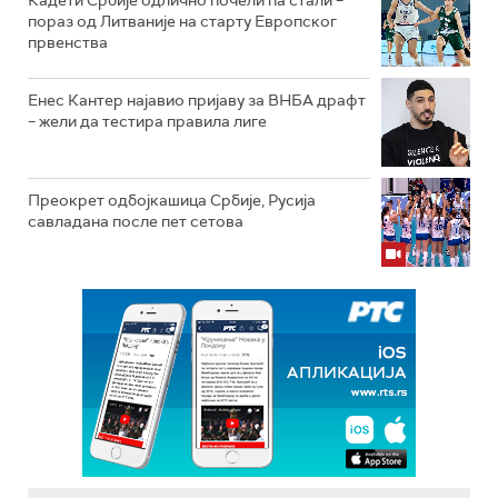
Кадети Србије одлично почели па стали –
пораз од Литваније на старту Европског
првенства
Енес Кантер најавио пријаву за ВНБА драфт
– жели да тестира правила лиге
Преокрет одбојкашица Србије, Русија
савладана после пет сетова