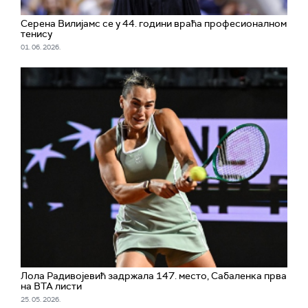
Серена Вилијамс се у 44. години враћа професионалном
тенису
01. 06. 2026.
Лола Радивојевић задржала 147. место, Сабаленка прва
на ВТА листи
25. 05. 2026.