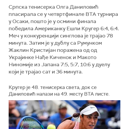
Српска тенисерка Олга Даниловић
пласирала се у четвртфинале ВТА турнира
у Осаки, пошто је у осмини финала
победила Американку Ешли Кругер 6:4, 6:4.
Меч у конкуренцији синглова је трајао 78
минута. Затим је у дублу са Румунком
Жаклин Кристијан поражена од од
Украјинке Нађе Киченок и Макото
Ниномије из Јапана 7:5, 5:7, 10:6 у дуелу
који је трајао сат и 36 минута.
Кругер је 48. тенисерка света, док се
Даниловић налази на 49. месту ВТА листе.