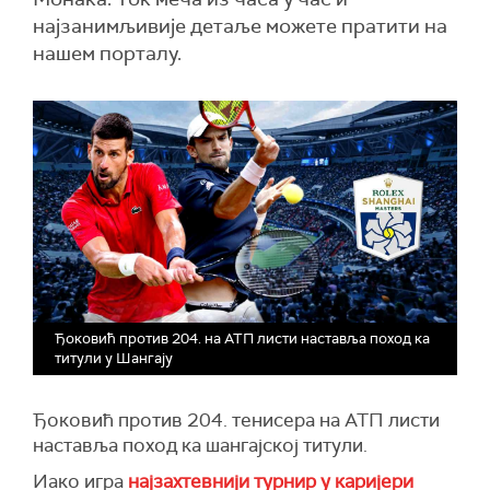
најзанимљивије детаље можете пратити на
нашем порталу.
Ђоковић против 204. на АТП листи наставља поход ка
титули у Шангају
Ђоковић против 204. тенисера на АТП листи
наставља поход ка шангајској титули.
Иако игра
најзахтевнији турнир у каријери