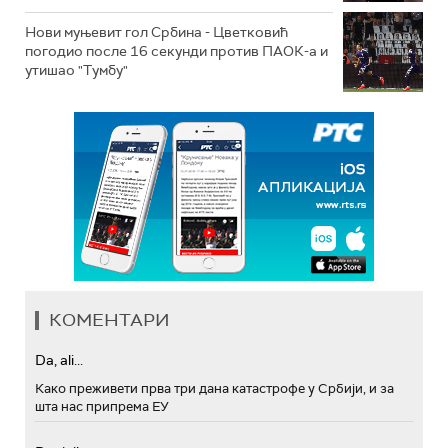
Нови муњевит гол Србина - Цветковић
погодио после 16 секунди против ПАОК-а и
утишао "Тумбу"
КОМЕНТАРИ
Da, ali...
Како преживети прва три дана катастрофе у Србији, и за
шта нас припрема ЕУ