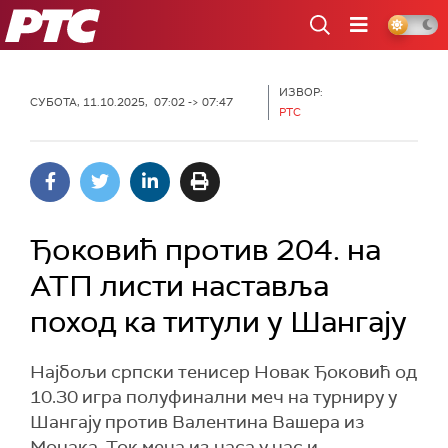
РТС
ИЗВОР:
СУБОТА, 11.10.2025, 07:02 -> 07:47
РТС
Ђоковић против 204. на
АТП листи наставља
поход ка титули у Шангају
Најбољи српски тенисер Новак Ђоковић од
10.30 игра полуфинални меч на турниру у
Шангају против Валентина Вашера из
Монака. Ток меча из часа у час и