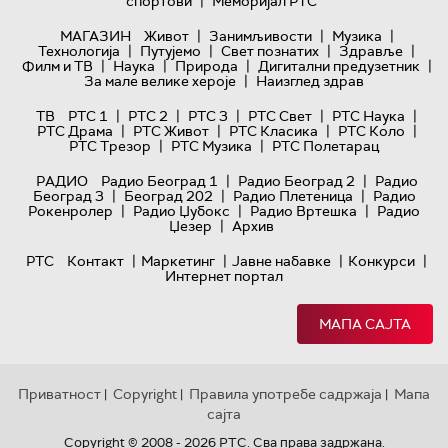
|
спортови
Меморијал РТС
|
|
|
МАГАЗИН
Живот
Занимљивости
Музика
|
|
|
|
Технологијa
Путујемо
Свет познатих
Здравље
|
|
|
|
Филм и ТВ
Наука
Природа
Дигитални предузетник
|
За мале велике хероје
Наизглед здрав
|
|
|
|
|
ТВ
РТС 1
РТС 2
РТС 3
РТС Свет
РТС Наука
|
|
|
|
РТС Драма
РТС Живот
РТС Класика
РТС Коло
|
|
РТС Трезор
РТС Музика
РТС Полетарац
|
|
РАДИО
Радио Београд 1
Радио Београд 2
Радио
|
|
|
Београд 3
Београд 202
Радио Плетеница
Радио
|
|
|
Рокенролер
Радио Џубокс
Радио Вртешка
Радио
|
Џезер
Архив
|
|
|
|
РТС
Контакт
Маркетинг
Јавне набавке
Конкурси
Интернет портал
МАПА САЈТА
Приватност
Copyright
Правила употребе садржаја
Мапа
|
|
|
сајта
Copyright © 2008 - 2026 РТС. Сва права задржана.