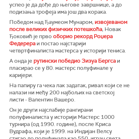
успео је да дође до његове завршнице, а до
подизања трофеја има још два корака.
Победом над Ђаумеом Мунаром,
извојеваном
после великих физичких потешкоћа
, Новак
Ђоковић је прво
оборио рекорд Роџера
Федерера
и постао најстарији
четвртфиналиста мастерса у историји тениса.
А онда је
рутински победио Зизуа Бергса
и
пласирао се у 80. мастерс полуфинале у
каријери.
На папиру га чека лак задатак, ривал који се не
налази ни међу 200 најбољих на светској
листи - Валентин Вашеро.
Он је други најслабије рангирани
полуфиналиста у историји Мастерс 1000
турнира (од 1990. године), после Криса
Вудрафа, који је 1999. на Индијан Велсу
стигао до полуфинала као 550. играч света.