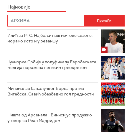
Најновије
Илић за РТС: Најбољи наш меч ове сезоне,
морамо исто и у реваншу
Јуниорке Србије у полуфиналу Евробаскета,
Белгија поражена великим преокретом
Минималац бањалучког Борца против
Витебска, Савић обезбедио гол предности
Ништа од Арсенала - Винисијус продужио
уговор са Реал Мадридом