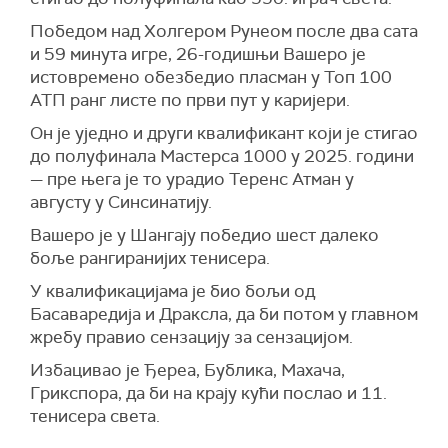
Победом над Холгером Рунеом после два сата
и 59 минута игре, 26-годишњи Вашеро је
истовремено обезбедио пласман у Топ 100
АТП ранг листе по први пут у каријери.
Он је уједно и други квалификант који је стигао
до полуфинала Мастерса 1000 у 2025. години
— пре њега је то урадио Теренс Атман у
августу у Синсинатију.
Вашеро је у Шангају победио шест далеко
боље рангиранијих тенисера.
У квалификацијама је био бољи од
Басаваредија и Драксла, да би потом у главном
жребу правио сензацију за сензацијом.
Избацивао је Ђереа, Бублика, Махача,
Грикспора, да би на крају кући послао и 11.
тенисера света.