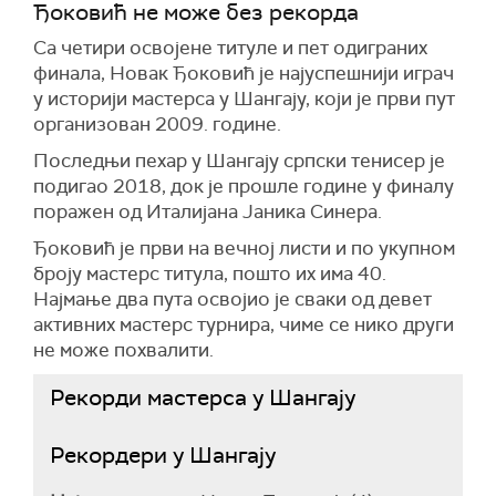
Ђоковић не може без рекорда
Са четири освојене титуле и пет одиграних
финала, Новак Ђоковић је најуспешнији играч
у историји мастерса у Шангају, који је први пут
организован 2009. године.
Последњи пехар у Шангају српски тенисер је
подигао 2018, док је прошле године у финалу
поражен од Италијана Јаника Синера.
Ђоковић је први на вечној листи и по укупном
броју мастерс титула, пошто их има 40.
Најмање два пута освојио је сваки од девет
активних мастерс турнира, чиме се нико други
не може похвалити.
Рекорди мастерса у Шангају
Рекордери у Шангају