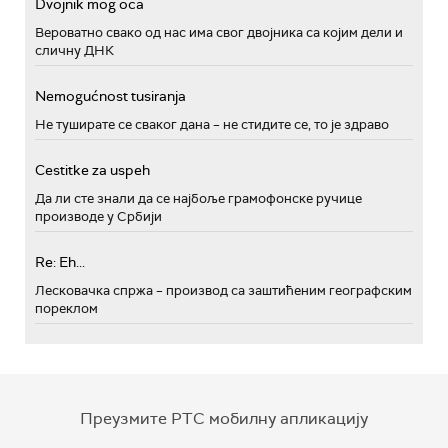
Dvojnik mog oca
Вероватно свако од нас има свог двојника са којим дели и
сличну ДНК
Nemogućnost tusiranja
Не туширате се сваког дана – не стидите се, то је здраво
Cestitke za uspeh
Да ли сте знали да се најбоље грамофонске ручице
производе у Србији
Re: Eh...
Лесковачка спржа – производ са заштићеним географским
пореклом
Преузмите РТС мобилну апликацију