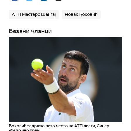
АТП Мастерс Шангај
Новак Ђоковић
Везани чланци
Ђоковић задржао пето место на АТП листи, Синер
убедљиво први