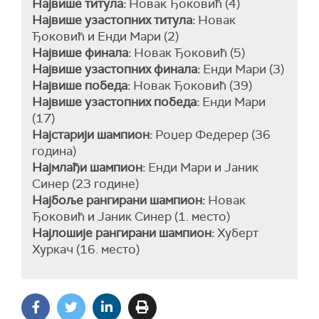
Највише титула:
Новак Ђоковић (4)
Највише узастопних титула:
Новак
Ђоковић и Енди Мари (2)
Највише финала:
Новак Ђоковић (5)
Највише узастопних финала:
Енди Мари (3)
Највише победа:
Новак Ђоковић (39)
Највише узастопних победа:
Енди Мари
(17)
Најстарији шампион:
Роџер Федерер (36
година)
Најмлађи шампион:
Енди Мари и Јаник
Синер (23 године)
Најбоље рангирани шампион:
Новак
Ђоковић и Јаник Синер (1. место)
Најлошије рангирани шампион:
Хуберт
Хуркач (16. место)