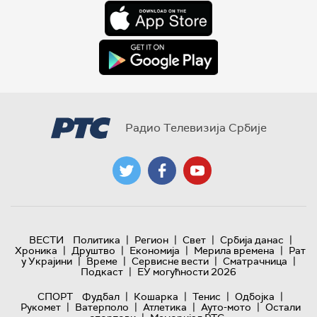
Радио Телевизија Србије
|
|
|
|
ВЕСТИ
Политика
Регион
Свет
Србија данас
|
|
|
|
Хроника
Друштво
Економија
Мерила времена
Рат
|
|
|
|
у Украјини
Време
Сервисне вести
Сматрачница
|
Подкаст
ЕУ могућности 2026
|
|
|
|
СПОРТ
Фудбал
Кошарка
Тенис
Одбојка
|
|
|
|
Рукомет
Ватерполо
Атлетика
Ауто-мото
Остали