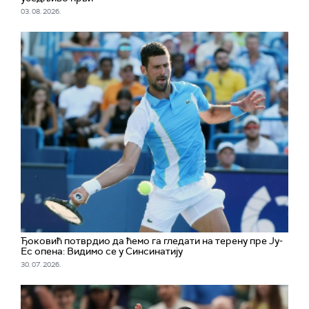
03. 08. 2026.
Ђоковић потврдио да ћемо га гледати на терену пре Ју-
Ес опена: Видимо се у Синсинатију
30. 07. 2026.