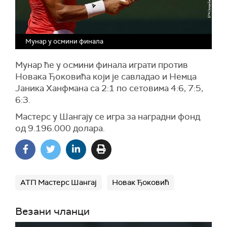
Мунар у осмини финала
Мунар ће у осмини финала играти против
Новака Ђоковића који је савладао и Немца
Јаника Ханфмана са 2:1 по сетовима 4:6, 7:5,
6:3.
Мастерс у Шангају се игра за наградни фонд
од 9.196.000 долара.
АТП Мастерс Шангај
Новак Ђоковић
Везани чланци