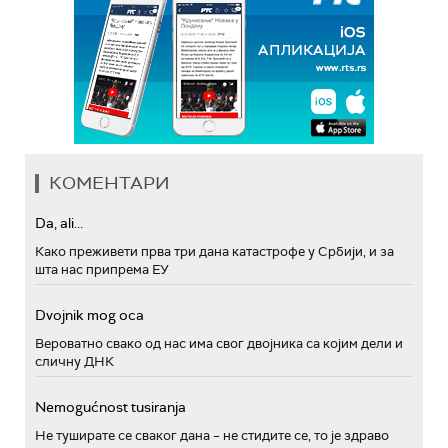
КОМЕНТАРИ
Da, ali...
Како преживети прва три дана катастрофе у Србији, и за
шта нас припрема ЕУ
Dvojnik mog oca
Вероватно свако од нас има свог двојника са којим дели и
сличну ДНК
Nemogućnost tusiranja
Не туширате се сваког дана – не стидите се, то је здраво