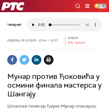
РТС
Читај ми!
ИЗВОР:
НЕДЕЉА, 05.10.2025, 13:34 -> 15:27
РТС, ТАНЈУГ
Мунар против Ђоковића у
осмини финала мастерса у
Шангају
Шпански тенисер Ђауме Мунар пласирао