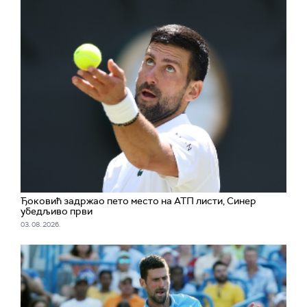
Ђоковић задржао пето место на АТП листи, Синер
убедљиво први
03. 08. 2026.