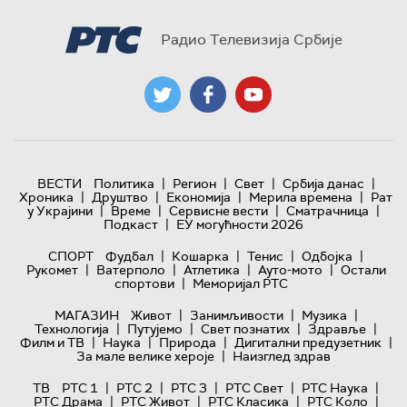
Радио Телевизија Србије
|
|
|
|
ВЕСТИ
Политика
Регион
Свет
Србија данас
|
|
|
|
Хроника
Друштво
Економија
Мерила времена
Рат
|
|
|
|
у Украјини
Време
Сервисне вести
Сматрачница
|
Подкаст
ЕУ могућности 2026
|
|
|
|
СПОРТ
Фудбал
Кошарка
Тенис
Одбојка
|
|
|
|
Рукомет
Ватерполо
Атлетика
Ауто-мото
Остали
|
спортови
Меморијал РТС
|
|
|
МАГАЗИН
Живот
Занимљивости
Музика
|
|
|
|
Технологијa
Путујемо
Свет познатих
Здравље
|
|
|
|
Филм и ТВ
Наука
Природа
Дигитални предузетник
|
За мале велике хероје
Наизглед здрав
|
|
|
|
|
ТВ
РТС 1
РТС 2
РТС 3
РТС Свет
РТС Наука
|
|
|
|
РТС Драма
РТС Живот
РТС Класика
РТС Коло