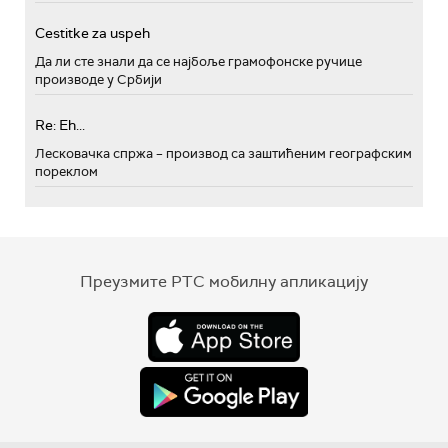
Cestitke za uspeh
Да ли сте знали да се најбоље грамофонске ручице
производе у Србији
Re: Eh...
Лесковачка спржа – производ са заштићеним географским
пореклом
Преузмите РТС мобилну апликацију