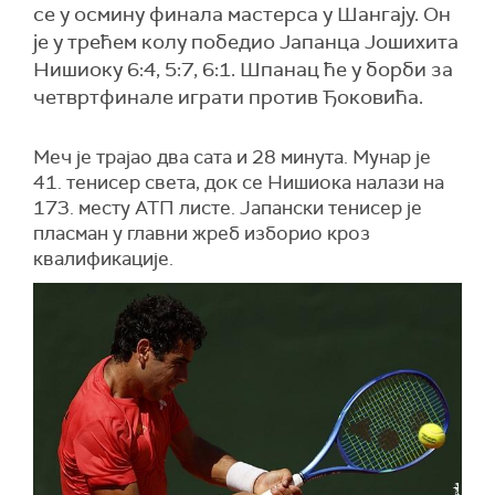
се у осмину финала мастерса у Шангају. Он
је у трећем колу победио Јапанца Јошихита
Нишиоку 6:4, 5:7, 6:1. Шпанац ће у борби за
четвртфинале играти против Ђоковића.
Меч је трајао два сата и 28 минута. Мунар је
41. тенисер света, док се Нишиока налази на
173. месту АТП листе. Јапански тенисер је
пласман у главни жреб изборио кроз
квалификације.