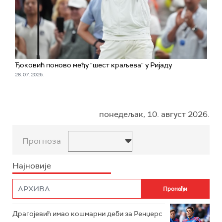
Ђоковић поново међу "шест краљева" у Ријаду
28. 07. 2026.
понедељак, 10. август 2026.
Прогноза
Најновије
Драгојевић имао кошмарни деби за Ренџерс