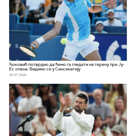
Ђоковић потврдио да ћемо га гледати на терену пре Ју-
Ес опена: Видимо се у Синсинатију
30. 07. 2026.