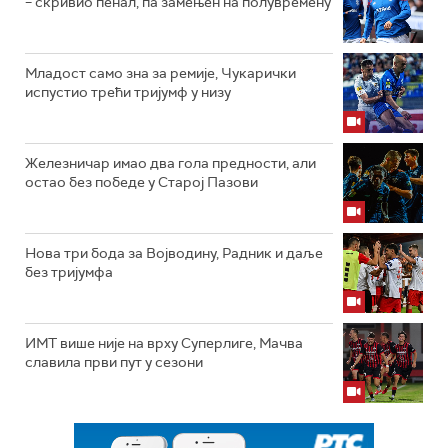
– скривио пенал, па замењен на полувремену
Младост само зна за ремије, Чукарички
испустио трећи тријумф у низу
Железничар имао два гола предности, али
остао без победе у Старој Пазови
Нова три бода за Војводину, Радник и даље
без тријумфа
ИМТ више није на врху Суперлиге, Мачва
славила први пут у сезони