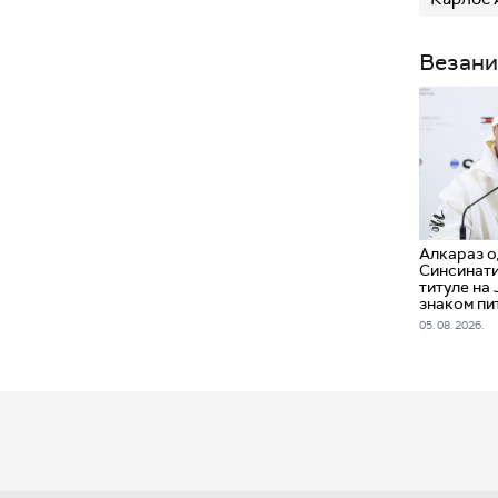
Везани
Алкараз о
Синсинати
титуле на 
знаком пи
05. 08. 2026.