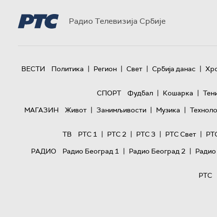
Радио Телевизија Србије
|
|
|
|
ВЕСТИ
Политика
Регион
Свет
Србија данас
Хр
|
|
СПОРТ
Фудбал
Кошарка
Тен
|
|
|
МАГАЗИН
Живот
Занимљивости
Музика
Техноло
|
|
|
|
ТВ
РТС 1
РТС 2
РТС 3
РТС Свет
РТ
|
|
РАДИО
Радио Београд 1
Радио Београд 2
Радио
РТС