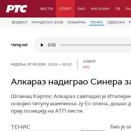
РТС
ВЕСТИ
СПОРТ
OKO
МАГАЗИН
ТВ
Р
ФУДБАЛ
МУНДИЈАЛ 2026
КОШАРКА
ТЕНИС
ОДБОЈКА
Читај ми!
ИЗВОР:
НЕДЕЉА, 07.09.2025, 23:31 -> 00:12
РТС
Алкараз надиграо Синера за
Шпанац Карлос Алкараз савладао је Италијана Ј
освојио титулу шампиона Ју-Ес опена, дошао д
прву позицију на АТП листи.
ТЕНИС
Био је о