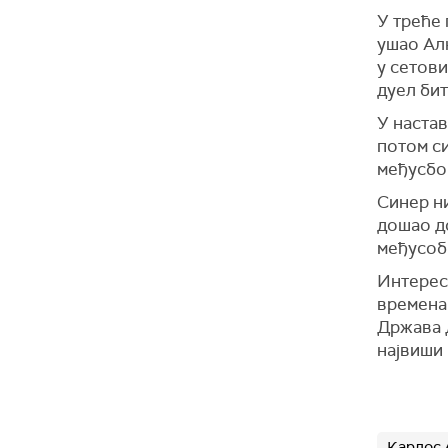
У треће 
ушао Алк
у сетови
дуел бит
У настав
потом с
међусбо
Синер н
дошао до
међусоб
Интереса
времена
Држава 
највиши 
Карлос 