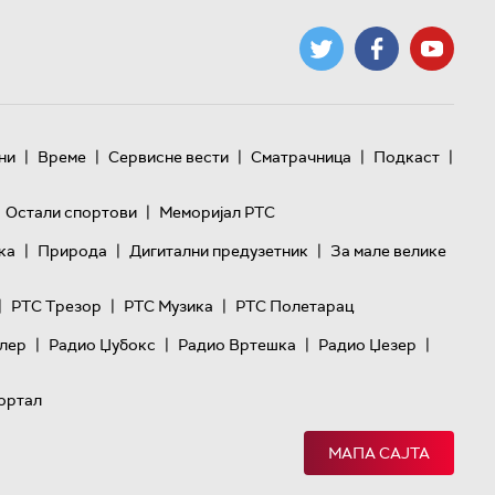
|
|
|
|
|
ни
Време
Сервисне вести
Сматрачница
Подкаст
|
Остали спортови
Меморијал РТС
|
|
|
ка
Природа
Дигитални предузетник
За мале велике
|
|
|
РТС Трезор
РТС Музика
РТС Полетарац
|
|
|
|
лер
Радио Џубокс
Радио Вртешка
Радио Џезер
ортал
МАПА САЈТА