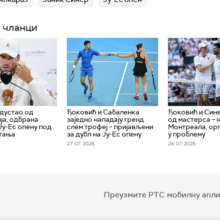
 чланци
дустао од
Ђоковић и Сабаленка
Ђоковић и Син
ја, одбрана
заједно нападају гренд
од мастерса – 
Ју-Ес опену под
слем трофеј – пријављени
Монтреала, ор
тања
за дубл на Ју-Ес опену
у проблему
27. 07. 2026.
24. 07. 2026.
Преузмите РТС мобилну апли