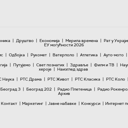
|
|
|
|
оника
Друштво
Економија
Мерила времена
Рат у Украји
ЕУ могућности 2026
|
|
|
|
|
|
ис
Одбојка
Рукомет
Ватерполо
Атлетика
Ауто-мото
|
|
|
|
|
гијa
Путујемо
Свет познатих
Здравље
Филм и ТВ
Нау
|
хероје
Наизглед здрав
|
|
|
|
С Наука
РТС Драма
РТС Живот
РТС Класика
РТС Коло
|
|
|
 Београд 3
Београд 202
Радио Плетеница
Радио Рокенро
Архив
|
|
|
|
Контакт
Маркетинг
Јавне набавке
Конкурси
Интернет п