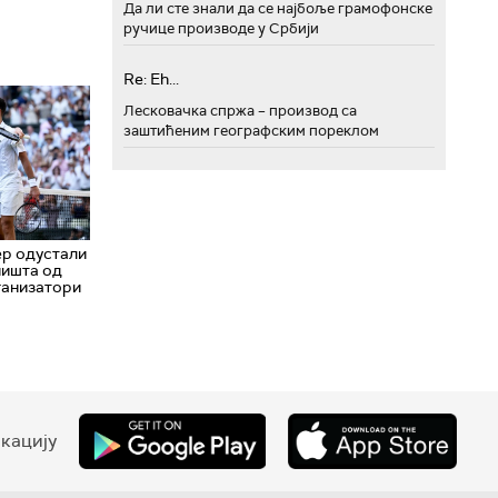
Да ли сте знали да се најбоље грамофонске
ручице производе у Србији
Re: Eh...
Лесковачка спржа – производ са
заштићеним географским пореклом
ер одустали
ништа од
ганизатори
кацију