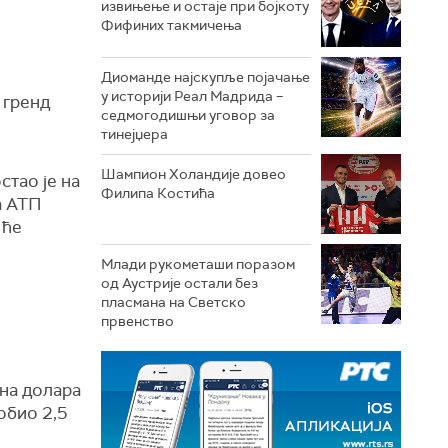
извињење и остаје при бојкоту
Фифиних такмичења
Диоманде најскупље појачање
у историји Реал Мадрида –
 гренд
седмогодишњи уговор за
тинејџера
Шампион Холандије довео
стао је на
Филипа Костића
а АТП
 ће
Млади рукометаши поразом
од Аустрије остали без
пласмана на Светско
првенство
она долара
обио 2,5