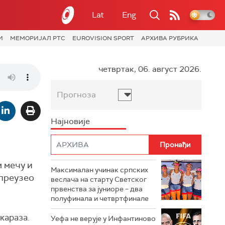
Lat
Eng
И
МЕМОРИЈАЛ РТС
EUROVISION SPORT
АРХИВА РУБРИКА
четвртак, 06. август 2026.
Прогноза
Најновије
м мечу и
Максималан учинак српских
 преузео
веслача на старту Светског
првенства за јуниоре – два
полуфинала и четвртфинале
караза.
Уефа не верује у Инфантиново