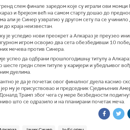
гренд слем финале заредом које су играли ови момци 
араз и брејком већ на самом старту дошао до преднос
ма али је Синер узвратио у другом сету па се учинило 
и до краја неизвестан.
ку је уследио нови преокрет а Алкараз је преузео ини
игурном игром освојио два сета обезбедивши 10 побе
них мечева против Синера.
ије успео да одбрани прошлогодишњу титулу а Алкараз
 шесте гредн слем титуле у каријери и убедљивог вођ
ним дуелима.
нтно је да је почетак овог финалног дуела каснио ск
 јер му је присуствовао и председник Сједињених Аме
Доналд Трамп због чега су мере безбедности подигну
ниво што се одразило и на планирани почетак меча.
Алкараз
Јаник Синер
Ју-Ес опен