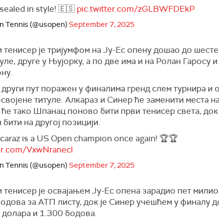
ealed in style! 🇪🇸
pic.twitter.com/zGLBWFDEkP
n Tennis (@usopen)
September 7, 2025
 тенисер је тријумфом на Ју-Ес опену дошао до шесте
уле, друге у Њујорку, а по две има и на Ролан Гаросу и
ну.
 други пут поражен у финалима гренд слем турнира и о
својене титуле. Алкараз и Синер ће заменити места н
 ће тако Шпанац поново бити први тенисер света, док
 бити на другој позицији.
lcaraz is a US Open champion once again! 🏆🏆
ter.com/VxwNranecl
n Tennis (@usopen)
September 7, 2025
 тенисер је освајањем Ју-Ес опена зарадио пет мили
одова за АТП листу, док је Синер учешћем у финалу д
 долара и 1.300 бодова.