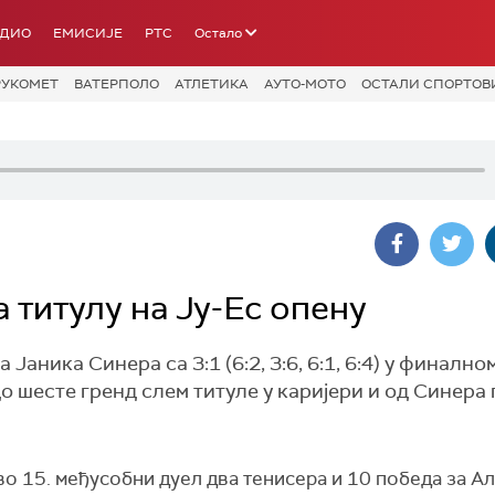
АДИО
ЕМИСИЈЕ
РТС
Остало
РУКОМЕТ
ВАТЕРПОЛО
АТЛЕТИКА
АУТО-МОТО
ОСТАЛИ СПОРТОВ
 титулу на Ју-Ес опену
аника Синера са 3:1 (6:2, 3:6, 6:1, 6:4) у финално
о шесте гренд слем титуле у каријери и од Синера
во 15. међусобни дуел два тенисера и 10 победа за Ал