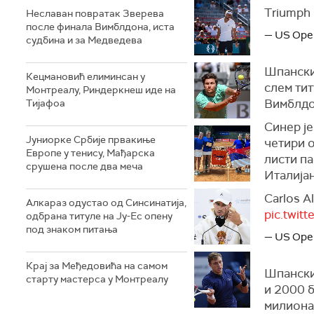
Triumph s
Неславан повратак Зверева
после финала Вимблдона, иста
— US Ope
судбина и за Медведева
Шпански
Кецмановић елиминсан у
слем тит
Монтреалу, Риндеркнеш иде на
Вимблдо
Тијафоа
Синер је
Јуниорке Србије првакиње
четири о
Европе у тенису, Мађарска
листи па
срушена после два меча
Италијан
Carlos A
Алкараз одустао од Синсинатија,
pic.twit
одбрана титуле на Ју-Ес опену
под знаком питања
— US Ope
Крај за Међедовића на самом
Шпански
старту мастерса у Монтреалу
и 2000 б
милиона