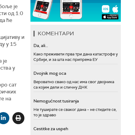
боље је
ти од 1:0
да ће
КОМЕНТАРИ
цијативу и
ду у 15
Da, ali...
Како преживети прва три дана катастрофе у
Србији, и за шта нас припрема ЕУ
 је
ства у
Dvojnik mog oca
Вероватно свако од нас има свог двојника
оро сат
са којим дели и сличну ДНК
ричких
те на
Nemogućnost tusiranja
Не туширате се сваког дана – не стидите се,
то је здраво
Cestitke za uspeh