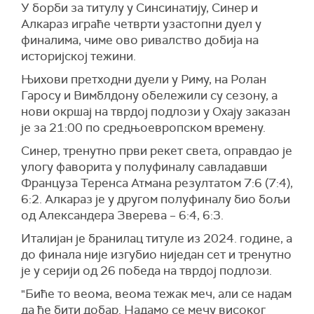
У борби за титулу у Синсинатију, Синер и
Алкараз играће четврти узастопни дуел у
финалима, чиме ово ривалство добија на
историјској тежини.
Њихови претходни дуели у Риму, на Ролан
Гаросу и Вимблдону обележили су сезону, а
нови окршај на тврдој подлози у Охају заказан
је за 21:00 по средњоевропском времену.
Синер, тренутно први рекет света, оправдао је
улогу фаворита у полуфиналу савладавши
Француза Теренса Атмана резултатом 7:6 (7:4),
6:2. Алкараз је у другом полуфиналу био бољи
од Александера Зверева – 6:4, 6:3.
Италијан је бранилац титуле из 2024. године, а
до финала није изгубио ниједан сет и тренутно
је у серији од 26 победа на тврдој подлози.
"Биће то веома, веома тежак меч, али се надам
да ће бити добар. Надамо се мечу високог