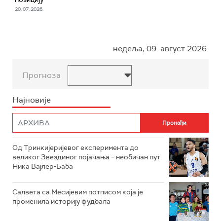
20. 07. 2026.
недеља, 09. август 2026.
Прогноза
Најновије
Од Тринкијеријевог експеримента до
великог Звездиног појачања – необичан пут
Ника Вајлер-Баба
Салвета са Месијевим потписом која је
променила историју фудбала