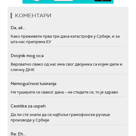
КОМЕНТАРИ
Da, ali...
Како преживети прва три дана катастрофе у Србији, и за
шта нас припрема ЕУ
Dvojnik mog oca
Вероватно свако од нас има свог двојника са којим дели и
сличну ДНК
Nemogućnost tusiranja
Не туширате се сваког дана – не стидите се, то је здраво
Cestitke za uspeh
Да ли сте знали да се најбоље грамофонске ручице
производе у Србији
Re: Eh...