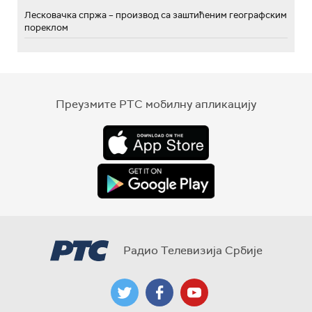
Лесковачка спржа – производ са заштићеним географским
пореклом
Преузмите РТС мобилну апликацију
Радио Телевизија Србије