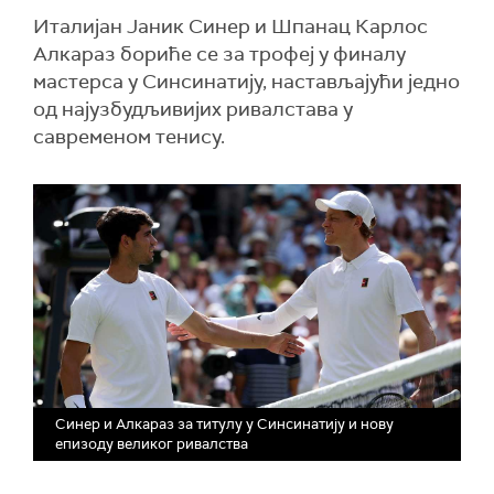
Италијан Јаник Синер и Шпанац Карлос
Алкараз бориће се за трофеј у финалу
мастерса у Синсинатију, настављајући једно
од најузбудљивијих ривалстава у
савременом тенису.
Синер и Алкараз за титулу у Синсинатију и нову
епизоду великог ривалства