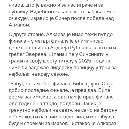
нивоа, што је важно и за нас играче и за
публику. Видећемо какав нас то 'забаван меч'
очекује", изјавио је Синер после победе над
Атманом.
С друге стране, Алкараз је имао тежи пут до
финала – у четвртфиналу је елиминисао
деветог носиоца Андреја Рубљова, а потом и
трећег Зверева. Шпанац ће у Синсинатију
тражити своју шесту титулу у 2025. години,
чиме би задржао лидерску позицију у трци за
најбољег на крају сезоне.
"Узбуђен сам због финала. Биће сјајно. Он је
добио последње финале, ја прва два. Биће
веома занимљиво, а ово нам је прво финале
ове године на тврдој подлози. Јаник је
тренутно најбољи на свету, не само на бетону
већ можда и на свим подлогама, и мораћу да
будем спреман за изазов", истакао је Алкараз.