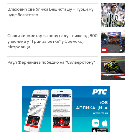
Влаховић све ближи Бешикташу – Турци му
нуде богатство
Сваки километар за нову наду – више од 800
учесника у "Трци за ретке" у Сремској
Митровици
Раул Фернандез победио на "Силверстону"