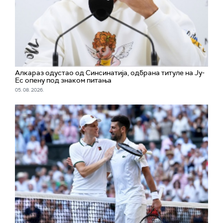
Алкараз одустао од Синсинатија, одбрана титуле на Ју-
Ес опену под знаком питања
05. 08. 2026.