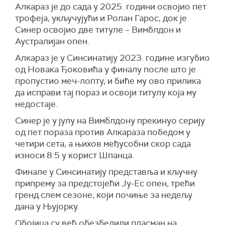
Алкараз је до сада у 2025. години освојио пет
трофеја, укључујући и Ролан Гарос, док је
Синер освојио две титуле – Вимблдон и
Аустралијан опен.
Алкараз је у Синсинатију 2023. године изгубио
од Новака Ђоковића у финалу после што је
пропустио меч-лопту, и биће му ово прилика
да исправи тај пораз и освоји титулу која му
недостаје.
Синер је у јулу на Вимблдону прекинуо серију
од пет пораза против Алкараза победом у
четири сета, а њихов међусобни скор сада
износи 8:5 у корист Шпанца.
Финале у Синсинатију представља и кључну
припрему за предстојећи Ју-Ес опен, трећи
гренд слем сезоне, који почиње за недељу
дана у Њујорку.
Обојица су већ обезбедили пласман на