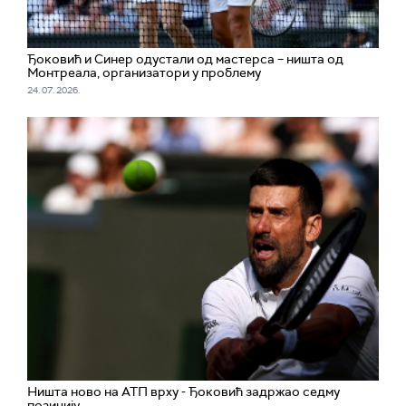
Ђоковић и Синер одустали од мастерса – ништа од
Монтреала, организатори у проблему
24. 07. 2026.
Ништа ново на АТП врху - Ђоковић задржао седму
позицију