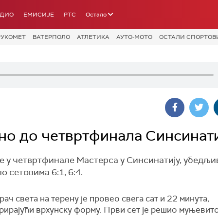
АДИО
ЕМИСИЈЕ
РТС
Остало
РУКОМЕТ
ВАТЕРПОЛО
АТЛЕТИКА
АУТО-МОТО
ОСТАЛИ СПОРТОВ
но до четвртфинала Синсинати
 у четвртфинале Мастерса у Синсинатију, убедљи
 сетовима 6:1, 6:4.
рач света на терену је провео свега сат и 22 минута,
рирајући врхунску форму. Први сет је решио муњевито