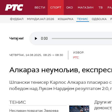
РТС
ВЕСТИ
СПОРТ
OKO
МАГАЗИН
ТВ
Р
ФУДБАЛ
МУНДИЈАЛ 2026
КОШАРКА
ТЕНИС
ОДБОЈКА
Читај ми!
ИЗВОР:
ЧЕТВРТАК, 14.08.2025, 08:25 -> 08:30
РТС
Алкараз неумољив, експрес
Шпански тенисер Карлос Алкараз пласирао се
победом над Луком Нардијем резултатом 2:0, по
ТЕНИС
Други иг
демонст
Неславан повратак Зверева