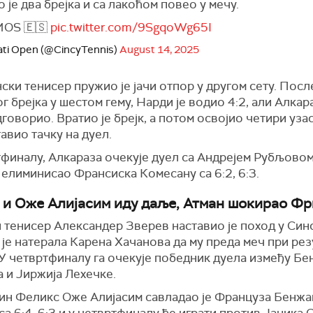
 је два брејка и са лакоћом повео у мечу.
MOS 🇪🇸
pic.twitter.com/9SgqoWg65I
ati Open (@CincyTennis)
August 14, 2025
ски тенисер пружио је јачи отпор у другом сету. Посл
г брејка у шестом гему, Нарди је водио 4:2, али Алкара
говорио. Вратио је брејк, а потом освојио четири уза
тавио тачку на дуел.
финалу, Алкараза очекује дуел са Андрејем Рубљовом, 
 елиминисао Франсиска Комесану са 6:2, 6:3.
 и Оже Алијасим иду даље, Атман шокирао Ф
 тенисер Александер Зверев наставио је поход у Синс
је натерала Карена Хачанова да му преда меч при рез
. У четвртфиналу га очекује победник дуела између Бе
 и Јиржија Лехечке.
ин Феликс Оже Алијасим савладао је Француза Бенж
са 6:4, 6:3 и у четвртфиналу ће играти против Јаника 