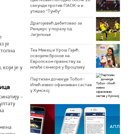
секунди против ПАОК-а и
утишао "Тумбу"
Драгојевић дебитовао за
Ренџерс у поразу од
Јагјелоње
е
з је
стопна
Теа Микец и Урош Гајић
освојили бронзе на
Европском првенству за
који је у
млађе сениоре у Вроцлаву
Партизан дочекује Тобол -
Илић извео офанзиван састав
рица
у Хумској
инатију –
ултату
на
амена
Синера.