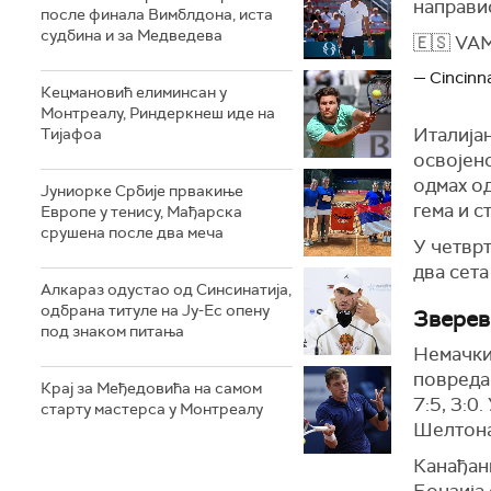
направио
после финала Вимблдона, иста
судбина и за Медведева
🇪🇸 VA
— Cincinn
Кецмановић елиминсан у
Монтреалу, Риндеркнеш иде на
Италијан
Тијафоа
освојено
одмах од
Јуниорке Србије првакиње
гема и с
Европе у тенису, Мађарска
срушена после два меча
У четврт
два сета
Алкараз одустао од Синсинатија,
одбрана титуле на Ју-Ес опену
Зверев
под знаком питања
Немачки
повреда 
Крај за Међедовића на самом
7:5, 3:0
старту мастерса у Монтреалу
Шелтона
Канађан
Бонзија 