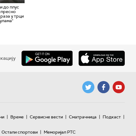
и до плус
спресно
раза у трци
тулама"
кацију
|
|
|
|
|
ни
Време
Сервисне вести
Сматрачница
Подкаст
|
Остали спортови
Меморијал РТС