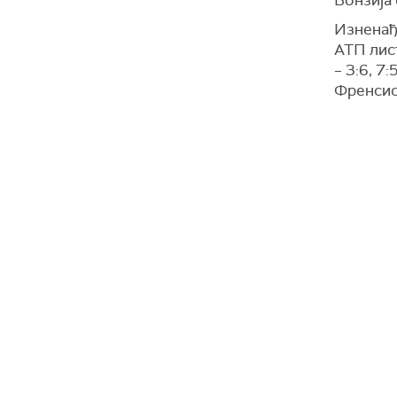
Изненађ
АТП лис
– 3:6, 7
Френсис