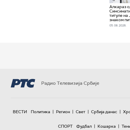
Алкараз о
Синсинати
титуле на 
знаком пи
05. 08. 2026.
Радио Телевизија Србије
|
|
|
|
ВЕСТИ
Политика
Регион
Свет
Србија данас
Хр
|
|
СПОРТ
Фудбал
Кошарка
Тен