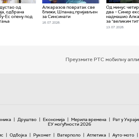
дустао од
Алкаразов повратак све
Од минус четир
ја, одбрана
ближи, Шпанац пријављен
два – Синер ек
Ју-Ес опену под
за Синсинати
надмашио Алка
тања
за "великим ти
16. 07. 2026.
13. 07. 2026.
Преузмите РТС мобилну апли
|
|
|
|
оника
Друштво
Економија
Мерила времена
Рат у Украји
ЕУ могућности 2026
|
|
|
|
|
|
ис
Одбојка
Рукомет
Ватерполо
Атлетика
Ауто-мото