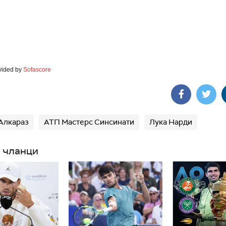
vided by
Sofascore
Алкараз
АТП Мастерс Синсинати
Лука Нарди
 чланци