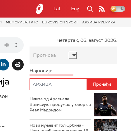
Lat
Eng
И
МЕМОРИЈАЛ РТС
EUROVISION SPORT
АРХИВА РУБРИКА
четвртак, 06. август 2026.
Прогноза
Најновије
ја
вом
Ништа од Арсенала -
Винисијус продужио уговор са
Реал Мадридом
Нови муњевит гол Србина -
 –
Цветковић погодио после 16