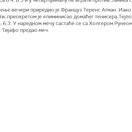
ење вечери приредио је Француз Теренс Атман. Иако ј
ти, преокретом је елиминисао домаћег тенисера Тејл
:5, 6:3. У наредном мечу састаће се са Холгером Рунеом
 Тијафо предао меч.