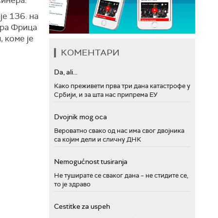
е 136. на
ора Фрица
, коме је
КОМЕНТАРИ
Da, ali...
Како преживети прва три дана катастрофе у
Србији, и за шта нас припрема ЕУ
Dvojnik mog oca
Вероватно свако од нас има свог двојника
са којим дели и сличну ДНК
Nemogućnost tusiranja
Не туширате се сваког дана – не стидите се,
то је здраво
Cestitke za uspeh