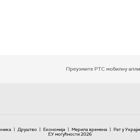
Преузмите РТС мобилну апли
|
|
|
|
оника
Друштво
Економија
Мерила времена
Рат у Украји
ЕУ могућности 2026