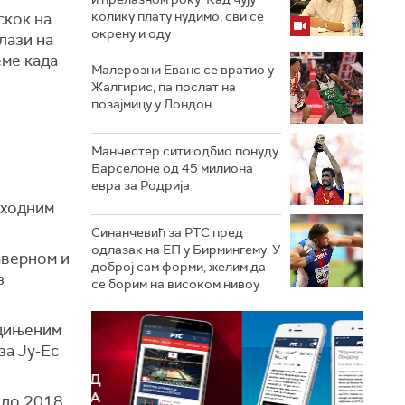
колику плату нудимо, сви се
скок на
окрену и оду
лази на
еме када
Малерозни Еванс се вратио у
Жалгирис, па послат на
позајмицу у Лондон
Манчестер сити одбио понуду
Барселоне од 45 милиона
евра за Родрија
тходним
Синанчевић за РТС пред
одлазак на ЕП у Бирмингему: У
аверном и
доброј сам форми, желим да
з
се борим на високом нивоу
едињеним
за Ју-Ес
оло 2018.