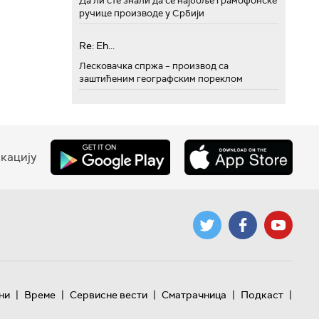
Да ли сте знали да се најбоље грамофонске
ручице производе у Србији
Re: Eh...
Лесковачка спржа – производ са
заштићеним географским пореклом
кацију
|
|
|
|
|
ни
Време
Сервисне вести
Сматрачница
Подкаст