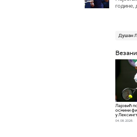
године, 
Душан Л
Везани
Лајовић п
осмини фи
у Лексинг
04. 08. 2026.