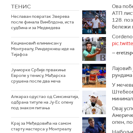
ТЕНИС
Ова побе
АТП лист
Неславан повратак Зверева
128. поз
после финала Вимблдона, иста
бележи 
судбина и за Медведева
Cordenon
pic.twit
Кецмановић елиминсан у
Монтреалу, Риндеркнеш иде на
— eretzs
Тијафоа
Лајовић 
Јуниорке Србије првакиње
рундама 
Европе у тенису, Мађарска
срушена после два меча
У мечев
Штебеом,
Алкараз одустао од Синсинатија,
минимал
одбрана титуле на Ју-Ес опену
под знаком питања
Овај усп
Амерички
опен, по
Крај за Међедовића на самом
старту мастерса у Монтреалу
Најбољи 