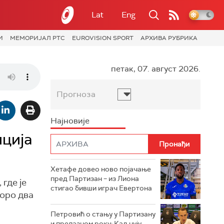
Lat
Eng
И
МЕМОРИЈАЛ РТС
EUROVISION SPORT
АРХИВА РУБРИКА
петак, 07. август 2026.
Прогноза
Најновије
иција
Хетафе довео ново појачање
пред Партизан – из Лиона
где је
стигао бивши играч Евертона
коро два
Петровић о стању у Партизану
и прелазном року: Кад чују