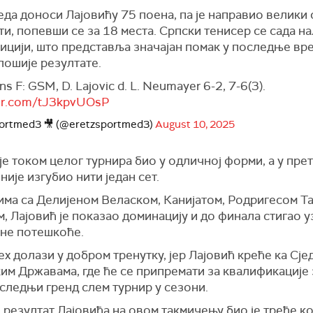
да доноси Лајовићу 75 поена, па је направио велики 
и, попевши се за 18 места. Српски тенисер се сада на
ицији, што представља значајан помак у последње вр
лошије резултате.
s F: GSM, D. Lajovic d. L. Neumayer 6-2, 7-6(3).
ter.com/tJ3kpvUOsP
portmed3 🎥 (@eretzsportmed3)
August 10, 2025
је током целог турнира био у одличној форми, а у пре
није изгубио нити један сет.
има са Делијеном Веласком, Канијатом, Родригесом Т
 Лајовић је показао доминацију и до финала стигао у
не потешкоће.
ех долази у добром тренутку, јер Лајовић креће ка Сј
м Државама, где ће се припремати за квалификације 
следњи гренд слем турнир у сезони.
резултат Лајовића на овом такмичењу био је треће к