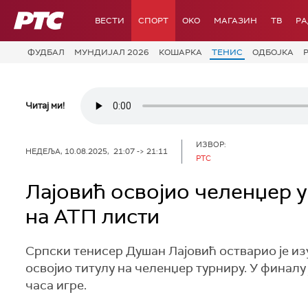
РТС
ВЕСТИ
СПОРТ
OKO
МАГАЗИН
ТВ
Р
ФУДБАЛ
МУНДИЈАЛ 2026
КОШАРКА
ТЕНИС
ОДБОЈКА
Читај ми!
ИЗВОР:
НЕДЕЉА, 10.08.2025, 21:07 -> 21:11
РТС
Лајовић освојио челенџер у
на АТП листи
Српски тенисер Душан Лајовић остварио је изу
освојио титулу на челенџер турниру. У финалу ј
часа игре.