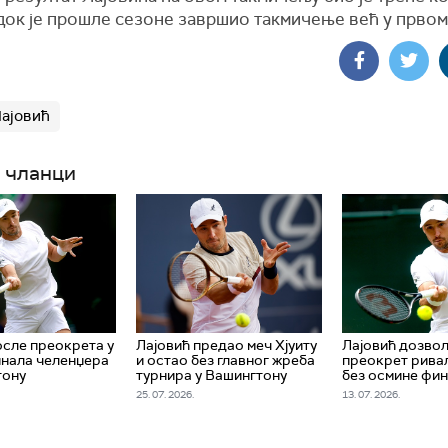
док је прошле сезоне завршио такмичење већ у првом
ајовић
 чланци
осле преокрета у
Лајовић предао меч Хјуиту
Лајовић дозво
нала челенџера
и остао без главног жреба
преокрет ривал
тону
турнира у Вашингтону
без осмине фи
25. 07. 2026.
13. 07. 2026.