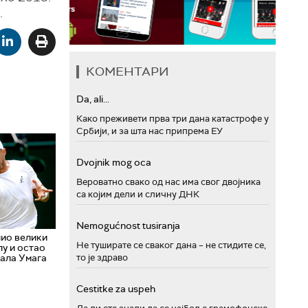
.
КОМЕНТАРИ
Da, ali...
Како преживети прва три дана катастрофе у
Србији, и за шта нас припрема ЕУ
Dvojnik mog oca
Вероватно свако од нас има свог двојника
са којим дели и сличну ДНК
Nemogućnost tusiranja
лио велики
Не туширате се сваког дана – не стидите се,
у и остао
то је здраво
нала Умага
Cestitke za uspeh