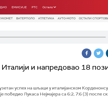
АДИО
ЕМИСИЈЕ
РТС
Остало
РУКОМЕТ
ВАТЕРПОЛО
АТЛЕТИКА
АУТО-МОТО
ОСТАЛИ СПОРТОВ
 Италији и напредовао 18 поз
зетан успех на шљаци у италијанском Корденонсу, 
е победио Лукаса Нејмајера са 6:2, 7:6 (3) после с