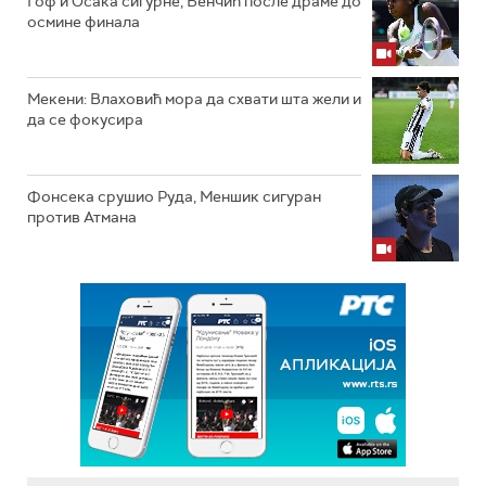
Гоф и Осака сигурне, Бенчић после драме до
осмине финала
Мекени: Влаховић мора да схвати шта жели и
да се фокусира
Фонсека срушио Руда, Меншик сигуран
против Атмана