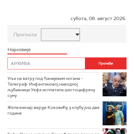
субота, 08. август 2026.
Прогноза
Најновије
Уље на ватру под Ђанијевим ногама -
Телеграф: Инфантиновој наводној
љубавници Уефа исплатила шестоцифрену
суму
Железничар верује Коковићу, у клубу још две
године