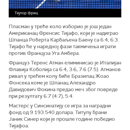
Тејлор Фриц
Пласман у треће коло изборио је још један
Американац Френсис Тијафо, који је надиграо
Шпанца Роберта Карбаљена Баену са 6:4, 6:3.
Тијафо ће у наредној фази такмичења играти
против Француза Уга Амбера.
Француз Теренс Атман елиминисао је Италијан
Флавија Коболија са 6:4, 3:6, 7:6 (7:5). Атманов
ривал у трећем колу биће Бразилац Жоао
Фонсека коме је Шпанац Алехандро
Давидович Фокина предао меч због повреде
при резултату 6:7 (4:7), 5:4.
Мастерс у Синсинатију се игра за наградни
фонд од 9.193.540 долара. Титулу брани
Јаник Синер који је прошле године победио
Тијафоа.