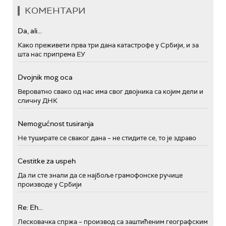
КОМЕНТАРИ
Da, ali...
Како преживети прва три дана катастрофе у Србији, и за
шта нас припрема ЕУ
Dvojnik mog oca
Вероватно свако од нас има свог двојника са којим дели и
сличну ДНК
Nemogućnost tusiranja
Не туширате се сваког дана – не стидите се, то је здраво
Cestitke za uspeh
Да ли сте знали да се најбоље грамофонске ручице
производе у Србији
Re: Eh...
Лесковачка спржа – производ са заштићеним географским