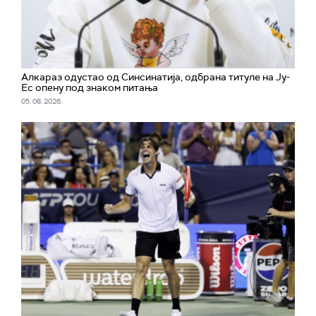
Алкараз одустао од Синсинатија, одбрана титуле на Ју-
Ес опену под знаком питања
05. 08. 2026.