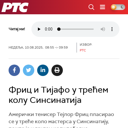
РТС
Читај ми!
ИЗВОР:
НЕДЕЉА, 10.08.2025, 08:55 -> 09:59
РТС
Фриц и Тијафо у трећем
колу Синсинатија
Амерички тенисер Тејлор Фриц пласирао
се у треће коло мастерса у Синсинатију,