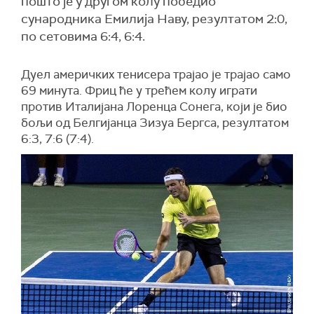
пошто је у другом колу победио
сународника Емилија Наву, резултатом 2:0,
по сетовима 6:4, 6:4.
Дуел америчких тенисера трајао је трајао само
69 минута. Фриц ће у трећем колу играти
против Италијана Лоренца Сонега, који је био
бољи од Белгијанца Зизуа Бергса, резултатом
6:3, 7:6 (7:4).