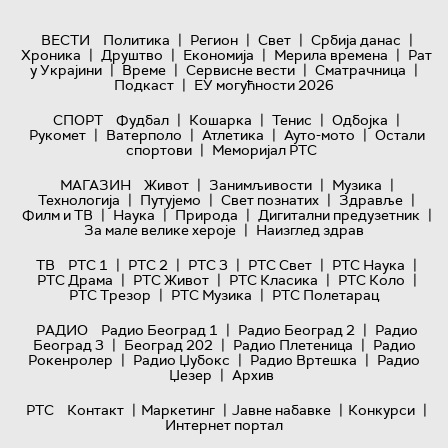
|
|
|
|
ВЕСТИ
Политика
Регион
Свет
Србија данас
|
|
|
|
Хроника
Друштво
Економија
Мерила времена
Рат
|
|
|
|
у Украјини
Време
Сервисне вести
Сматрачница
|
Подкаст
ЕУ могућности 2026
|
|
|
|
СПОРТ
Фудбал
Кошарка
Тенис
Одбојка
|
|
|
|
Рукомет
Ватерполо
Атлетика
Ауто-мото
Остали
|
спортови
Меморијал РТС
|
|
|
МАГАЗИН
Живот
Занимљивости
Музика
|
|
|
|
Технологијa
Путујемо
Свет познатих
Здравље
|
|
|
|
Филм и ТВ
Наука
Природа
Дигитални предузетник
|
За мале велике хероје
Наизглед здрав
|
|
|
|
|
ТВ
РТС 1
РТС 2
РТС 3
РТС Свет
РТС Наука
|
|
|
|
РТС Драма
РТС Живот
РТС Класика
РТС Коло
|
|
РТС Трезор
РТС Музика
РТС Полетарац
|
|
РАДИО
Радио Београд 1
Радио Београд 2
Радио
|
|
|
Београд 3
Београд 202
Радио Плетеница
Радио
|
|
|
Рокенролер
Радио Џубокс
Радио Вртешка
Радио
|
Џезер
Архив
|
|
|
|
РТС
Контакт
Маркетинг
Јавне набавке
Конкурси
Интернет портал