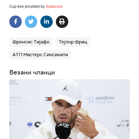
Cup tree provided by
Sofascore
Френсис Тијафо
Тејлор Фриц
АТП Мастерс Синсинати
Везани чланци