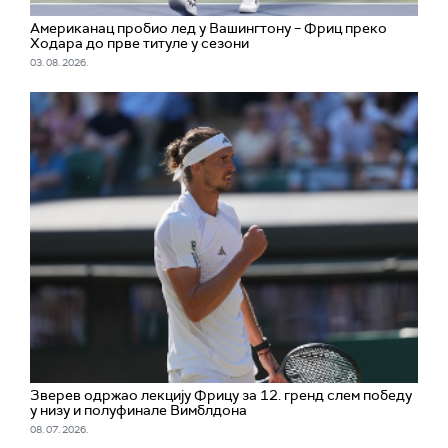
Американац пробио лед у Вашингтону – Фриц преко
Ходара до прве титуле у сезони
03. 08. 2026.
Зверев одржао лекцију Фрицу за 12. гренд слем победу
у низу и полуфинале Вимблдона
08. 07. 2026.