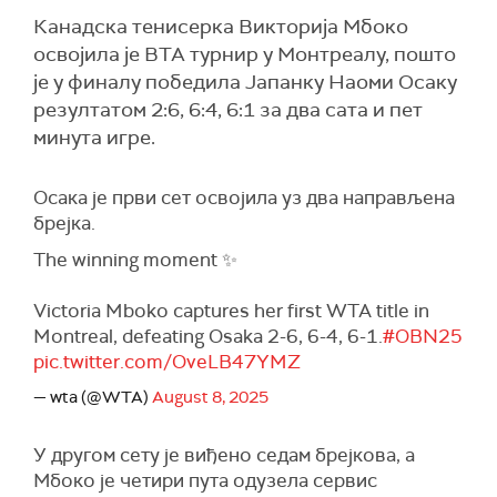
Канадска тенисерка Викторија Мбоко
освојила је ВТА турнир у Монтреалу, пошто
је у финалу победила Јапанку Наоми Осаку
резултатом 2:6, 6:4, 6:1 за два сата и пет
минута игре.
Осака је први сет освојила уз два направљена
брејка.
The winning moment ✨
Victoria Mboko captures her first WTA title in
Montreal, defeating Osaka 2-6, 6-4, 6-1.
#OBN25
pic.twitter.com/OveLB47YMZ
— wta (@WTA)
August 8, 2025
У другом сету је виђено седам брејкова, а
Мбоко је четири пута одузела сервис