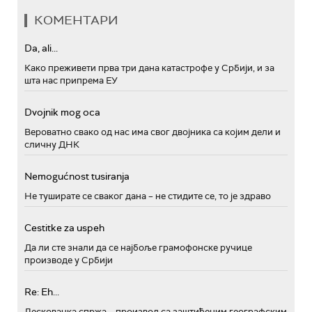
КОМЕНТАРИ
Da, ali...
Како преживети прва три дана катастрофе у Србији, и за
шта нас припрема ЕУ
Dvojnik mog oca
Вероватно свако од нас има свог двојника са којим дели и
сличну ДНК
Nemogućnost tusiranja
Не туширате се сваког дана – не стидите се, то је здраво
Cestitke za uspeh
Да ли сте знали да се најбоље грамофонске ручице
производе у Србији
Re: Eh...
Лесковачка спржа – производ са заштићеним географским