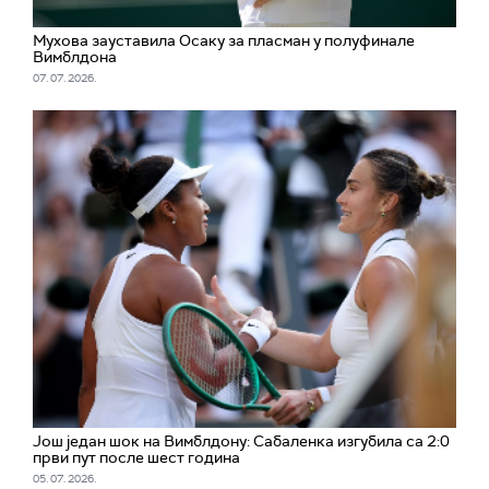
Мухова зауставила Осаку за пласман у полуфинале
Вимблдона
07. 07. 2026.
Још један шок на Вимблдону: Сабаленка изгубила са 2:0
први пут после шест година
05. 07. 2026.