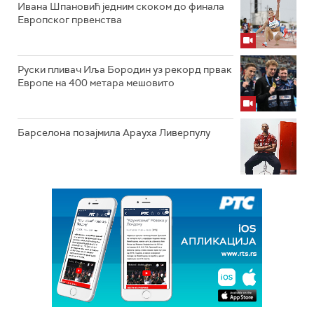
Ивана Шпановић једним скоком до финала
Европског првенства
Руски пливач Иља Бородин уз рекорд првак
Европе на 400 метара мешовито
Барселона позајмила Арауха Ливерпулу