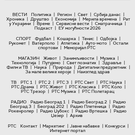
|
|
|
|
ВЕСТИ
Политика
Регион
Свет
Србија данас
|
|
|
|
Хроника
Друштво
Економија
Мерила времена
Рат
|
|
|
|
у Украјини
Време
Сервисне вести
Сматрачница
|
Подкаст
ЕУ могућности 2026
|
|
|
|
СПОРТ
Фудбал
Кошарка
Тенис
Одбојка
|
|
|
|
Рукомет
Ватерполо
Атлетика
Ауто-мото
Остали
|
спортови
Меморијал РТС
|
|
|
МАГАЗИН
Живот
Занимљивости
Музика
|
|
|
|
Технологијa
Путујемо
Свет познатих
Здравље
|
|
|
|
Филм и ТВ
Наука
Природа
Дигитални предузетник
|
За мале велике хероје
Наизглед здрав
|
|
|
|
|
ТВ
РТС 1
РТС 2
РТС 3
РТС Свет
РТС Наука
|
|
|
|
РТС Драма
РТС Живот
РТС Класика
РТС Коло
|
|
РТС Трезор
РТС Музика
РТС Полетарац
|
|
РАДИО
Радио Београд 1
Радио Београд 2
Радио
|
|
|
Београд 3
Београд 202
Радио Плетеница
Радио
|
|
|
Рокенролер
Радио Џубокс
Радио Вртешка
Радио
|
Џезер
Архив
|
|
|
|
РТС
Контакт
Маркетинг
Јавне набавке
Конкурси
Интернет портал