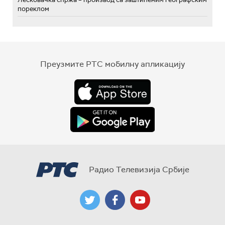
пореклом
Преузмите РТС мобилну апликацију
Радио Телевизија Србије