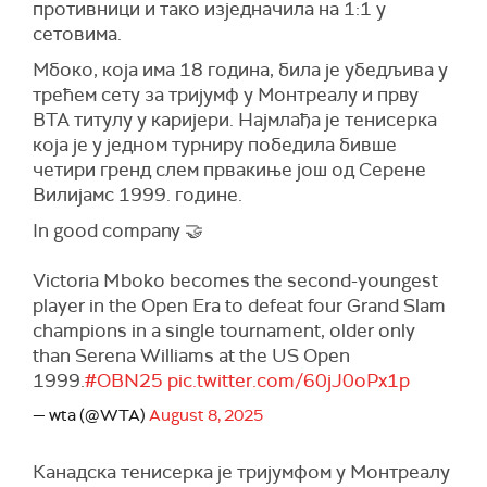
противници и тако изједначила на 1:1 у
сетовима.
Мбоко, која има 18 година, била је убедљива у
трећем сету за тријумф у Монтреалу и прву
ВТА титулу у каријери. Најмлађа је тенисерка
која је у једном турниру победила бивше
четири гренд слем првакиње још од Серене
Вилијамс 1999. године.
In good company 🤝
Victoria Mboko becomes the second-youngest
player in the Open Era to defeat four Grand Slam
champions in a single tournament, older only
than Serena Williams at the US Open
1999.
#OBN25
pic.twitter.com/60jJ0oPx1p
— wta (@WTA)
August 8, 2025
Канадска тенисерка је тријумфом у Монтреалу