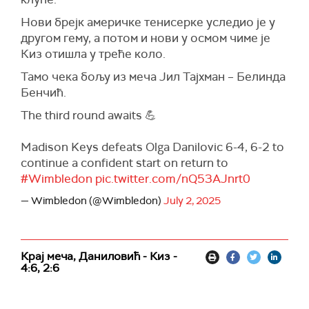
Нови брејк америчке тенисерке уследио је у
другом гему, а потом и нови у осмом чиме је
Киз отишла у треће коло.
Тамо чека бољу из меча Јил Тајхман – Белинда
Бенчић.
The third round awaits 💪
Madison Keys defeats Olga Danilovic 6-4, 6-2 to
continue a confident start on return to
#Wimbledon
pic.twitter.com/nQ53AJnrt0
— Wimbledon (@Wimbledon)
July 2, 2025
Крај меча, Даниловић - Киз -
4:6, 2:6