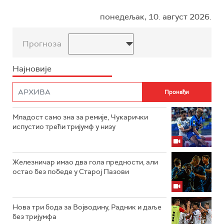
понедељак, 10. август 2026.
Прогноза
Најновије
Младост само зна за ремије, Чукарички
испустио трећи тријумф у низу
Железничар имао два гола предности, али
остао без победе у Старој Пазови
Нова три бода за Војводину, Радник и даље
без тријумфа