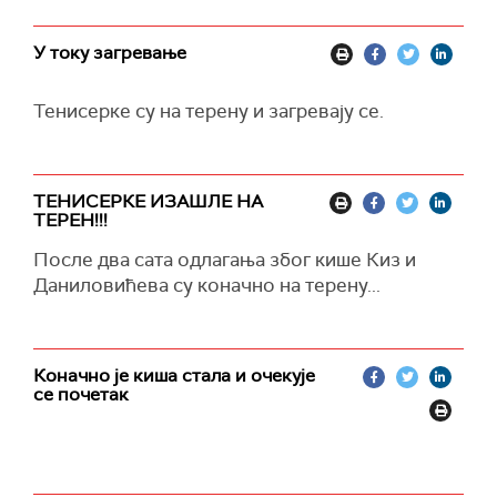
У току загревање
Тенисерке су на терену и загревају се.
ТЕНИСЕРКЕ ИЗАШЛЕ НА
ТЕРЕН!!!
После два сата одлагања због кише Киз и
Даниловићева су коначно на терену...
Коначно је киша стала и очекује
се почетак