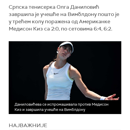
Српска тенисерка Олга Даниловић
завршила је учешће на Вимблдону пошто је
у трећем колу поражена од Американке
Медисон Киз са 2:0, по сетовима 6:4, 6:2.
Даниловићева се испромашивала против Медисон
Киз и завршила учешће на Вимблдону
НАЈВАЖНИЈЕ