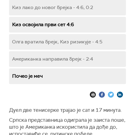
Киз лако до новог брејка - 4:6, 0:2
Киз освојила први сет 4:6
Олга вратила брејк, Киз ризикује - 4:5
Американка направила брејк - 2:4
Почео је меч
Дуел две тенисерке трајао је сат и 17 минута.
Српска представница одиграла је заиста лоше,
што је Американка искористила да дође до,
испоставиће се, рутинске победе.