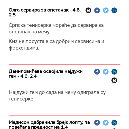
Олга сервира за опстанак - 4:6,
2:5
Српска тенисерка мораће да сервира за
опстанак на мечу.
Киз не посустаје са добрим сервисима и
форхендима.
Даниловићева освојила најдужи
гем - 4:6, 2:4
Најдужи гем до сада на мечу одиграле су
тенисерке.
Медисон одбранила брејк лопту, па
повећала предност на 1:4