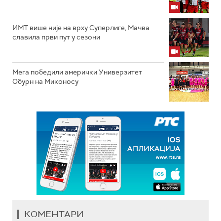
ИМТ више није на врху Суперлиге, Мачва
славила први пут у сезони
Мега победили амерички Универзитет
Обурн на Миконосу
КОМЕНТАРИ