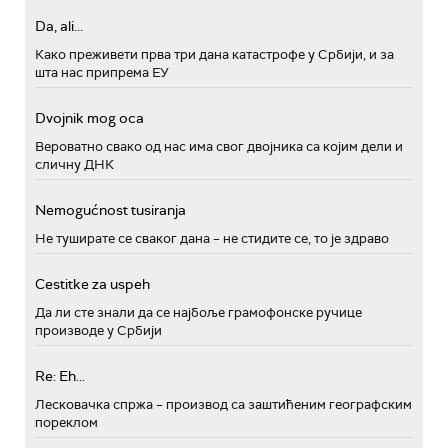
Da, ali...
Како преживети прва три дана катастрофе у Србији, и за
шта нас припрема ЕУ
Dvojnik mog oca
Вероватно свако од нас има свог двојника са којим дели и
сличну ДНК
Nemogućnost tusiranja
Не туширате се сваког дана – не стидите се, то је здраво
Cestitke za uspeh
Да ли сте знали да се најбоље грамофонске ручице
производе у Србији
Re: Eh...
Лесковачка спржа – производ са заштићеним географским
пореклом