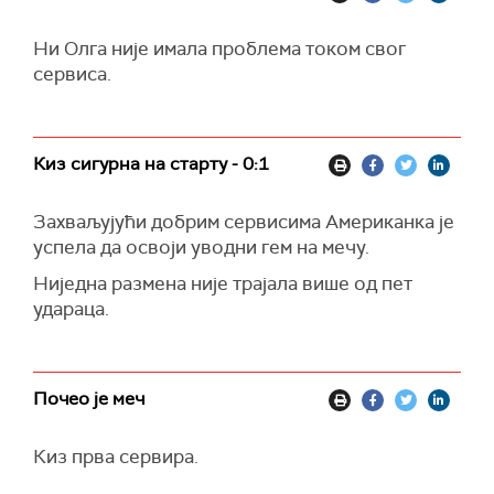
Ни Олга није имала проблема током свог
сервиса.
Киз сигурна на старту - 0:1
Захваљујући добрим сервисима Американка је
успела да освоји уводни гем на мечу.
Ниједна размена није трајала више од пет
удараца.
Почео је меч
Киз прва сервира.