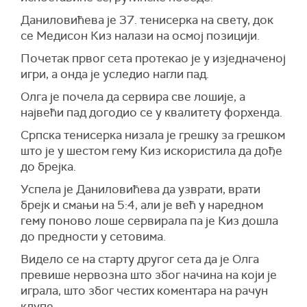
Даниловићева је 37. тенисерка на свету, док
се Медисон Киз налази на осмој позицији.
Почетак првог сета протекао је у изједначеној
игри, а онда је уследио нагли пад.
Олга је почела да сервира све лошије, а
највећи пад догодио се у квалитету форхенда.
Српска тенисерка низала је грешку за грешком
што је у шестом гему Киз искористила да дође
до брејка.
Успела је Даниловићева да узврати, врати
брејк и смањи на 5:4, али је већ у наредном
гему поново лоше сервирала па је Киз дошла
до предности у сетовима.
Видело се на старту другог сета да је Олга
превише нервозна што због начина на који је
играла, што због честих коментара на рачун
клупе.