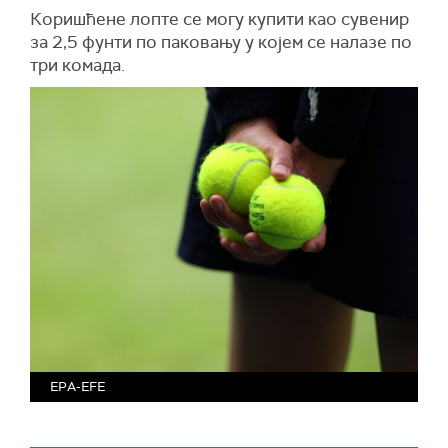
Коришћене лопте
се могу
купити као сувенир
за 2,5 фунти по паковању
у којем се налазе по
т
ри комада.
EPA-EFE