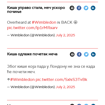
Киша управо стала, меч ускоро
почиње
Overheard at
#Wimbledon
is BACK 🤩
pic.twitter.com/lp1rMRxarv
— Wimbledon (@Wimbledon)
July 2, 2025
Киша одлаже почетак меча
Због кише која пада у Лондону не зна се када
ће почети меч.
☂️
#Wimbledon
pic.twitter.com/SxlsS3TvBk
— Wimbledon (@Wimbledon)
July 2, 2025