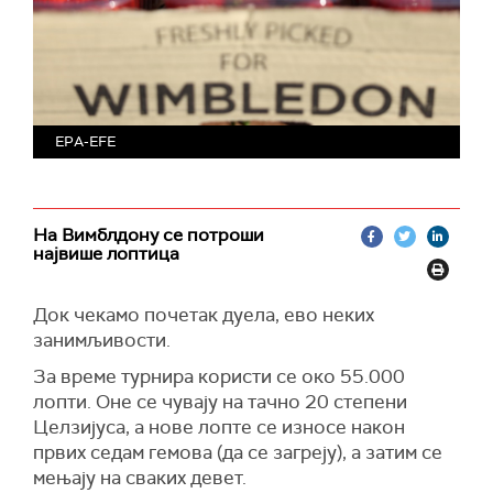
EPA-EFE
На Вимблдону се потроши
највише лоптица
Док чекамо почетак дуела, ево неких
занимљивости.
За време турнира користи се око 55.000
лопти. Оне се чувају на тачно 20 степени
Целзијуса, а нове лопте се износе након
првих седам гемова (да се загреју), а затим се
мењају на сваких девет.