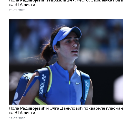
Лола Радивојевић задржала 147. место, Сабаленка прва
на ВТА листи
25. 05. 2026.
Лола Радивојевић и Олга Даниловић поквариле пласман
на ВТА листи
18. 05. 2026.