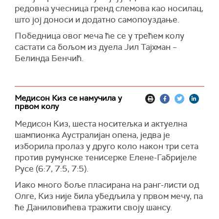
редовна учесница гренд слемова као носилац,
што јој доноси и додатно самопоуздање.
Победница овог меча ће се у трећем колу
састати са бољом из дуела Јил Тајхман –
Белинда Бенчић.
Медисон Киз се намучила у
првом колу
Медисон Киз, шеста носитељка и актуелна
шампионка Аустралијан oпена, једва је
изборила пролаз у друго колo након три сета
против румунске тенисерке Елене-Габријеле
Русе (6:7, 7:5, 7:5).
Иако много боље пласирана на ранг-листи од
Олге, Киз није била убедљила у првом мечу, па
ће Даниловићева тражити своју шансу.