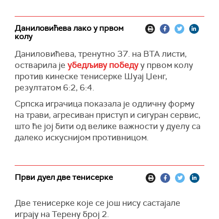
Даниловићева лако у првом
колу
Даниловићева, тренутно 37. на ВTA листи,
остварила је
убедљиву победу
у првом колу
против кинеске тенисерке Шуај Џенг,
резултатом 6:2, 6:4.
Српска играчица показала је одличну форму
на трави, агресиван приступ и сигуран сервис,
што ће јој бити од велике важности у дуелу са
далеко искуснијом противницом.
Први дуел две тенисерке
Две тенисерке које се још нису састајале
играју на Терену број 2.