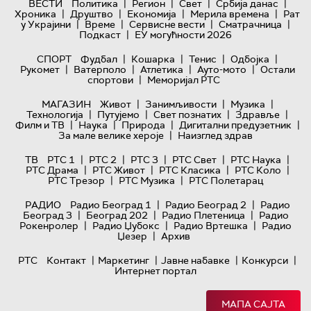
|
|
|
|
ВЕСТИ
Политика
Регион
Свет
Србија данас
|
|
|
|
Хроника
Друштво
Економија
Мерила времена
Рат
|
|
|
|
у Украјини
Време
Сервисне вести
Сматрачница
|
Подкаст
ЕУ могућности 2026
|
|
|
|
СПОРТ
Фудбал
Кошарка
Тенис
Одбојка
|
|
|
|
Рукомет
Ватерполо
Атлетика
Ауто-мото
Остали
|
спортови
Меморијал РТС
|
|
|
МАГАЗИН
Живот
Занимљивости
Музика
|
|
|
|
Технологијa
Путујемо
Свет познатих
Здравље
|
|
|
|
Филм и ТВ
Наука
Природа
Дигитални предузетник
|
За мале велике хероје
Наизглед здрав
|
|
|
|
|
ТВ
РТС 1
РТС 2
РТС 3
РТС Свет
РТС Наука
|
|
|
|
РТС Драма
РТС Живот
РТС Класика
РТС Коло
|
|
РТС Трезор
РТС Музика
РТС Полетарац
|
|
РАДИО
Радио Београд 1
Радио Београд 2
Радио
|
|
|
Београд 3
Београд 202
Радио Плетеница
Радио
|
|
|
Рокенролер
Радио Џубокс
Радио Вртешка
Радио
|
Џезер
Архив
|
|
|
|
РТС
Контакт
Маркетинг
Јавне набавке
Конкурси
Интернет портал
МАПА САЈТА