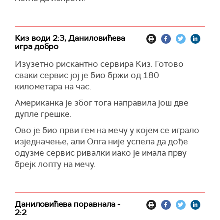
Киз води 2:3, Даниловићева
игра добро
Изузетно рискантно сервира Киз. Готово
сваки сервис јој је био бржи од 180
километара на час.
Американка је због тога направила још две
дупле грешке.
Ово је био први гем на мечу у којем се играло
изједначење, али Олга није успела да дође
одузме сервис ривалки иако је имала прву
брејк лопту на мечу.
Даниловићева поравнала -
2:2