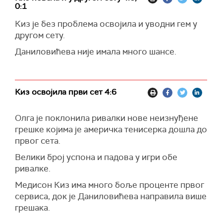
0:1
Киз је без проблема освојила и уводни гем у
другом сету.
Даниловићева није имала много шансе.
Киз освојила први сет 4:6
Олга је поклонила ривалки нове неизнуђене
грешке којима је америчка тенисерка дошла до
првог сета.
Велики број успона и падова у игри обе
ривалке.
Медисон Киз има много боље проценте првог
сервиса, док је Даниловићева направила више
грешака.