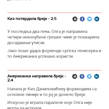
Киз потврдила брејк - 2:5
У последња два гема, Олга је направила
четири неизнуђене грешке чиме је покварила
досадашњи утисак.
Јако лоше удара форхенде српска тенисерка и
то Американка успешно користи.
Американка направила брејк -
2:4
Напала је Киз Даниловићеву форхендима са
основне линије и то јој је донело брејк.
Искусно је играла паралеле које Олга није
могла да испрати.